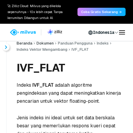
🚀 Zilliz Cloud: Milvus yang dikelola
sepenuhnya - 10x lebih cepat. Tanpa
Coba Gratis Sekarang →
kerumitan. Dibangun untuk AI.
Indonesia
Beranda
Dokumen
Panduan Pengguna
Indeks
Indeks Vektor Mengambang
IVF_FLAT
IVF_FLAT
Indeks
IVF_FLAT
adalah algoritme
pengindeksan yang dapat meningkatkan kinerja
pencarian untuk vektor floating-point.
Jenis indeks ini ideal untuk set data berskala
besar yang memerlukan respons kueri cepat