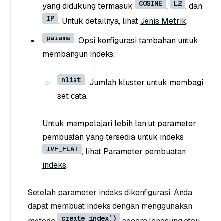
COSINE
L2
yang didukung termasuk
,
, dan
IP
. Untuk detailnya, lihat
Jenis Metrik
.
params
: Opsi konfigurasi tambahan untuk
membangun indeks.
nlist
: Jumlah kluster untuk membagi
set data.
Untuk mempelajari lebih lanjut parameter
pembuatan yang tersedia untuk indeks
IVF_FLAT
, lihat Parameter
pembuatan
indeks
.
Setelah parameter indeks dikonfigurasi, Anda
dapat membuat indeks dengan menggunakan
create_index()
metode
secara langsung atau