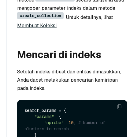
mengoper parameter indeks dalam metode
create_collection
. Untuk detailnya, lihat
Membuat Koleksi
.
Mencari di indeks
Setelah indeks dibuat dan entitas dimasukkan,
Anda dapat melakukan pencarian kemiripan
pada indeks.
search_params = {

"params"
: {

"nprobe"
: 
10
, 
# Number of 
clusters to search
    }
