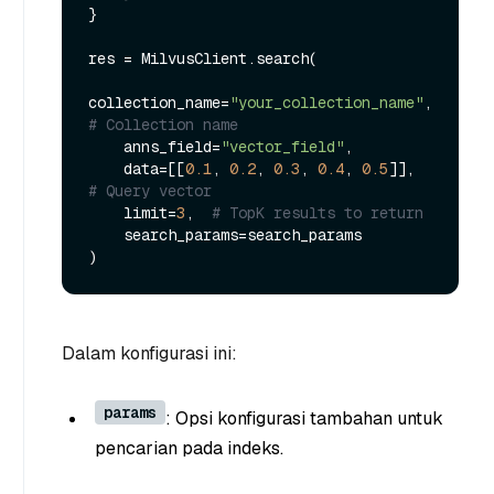
}

res = MilvusClient.search(

collection_name=
"your_collection_name"
, 
# Collection name
    anns_field=
"vector_field"
,

    data=[[
0.1
, 
0.2
, 
0.3
, 
0.4
, 
0.5
]],  
# Query vector
    limit=
3
,  
# TopK results to return
    search_params=search_params

Dalam konfigurasi ini:
params
: Opsi konfigurasi tambahan untuk
pencarian pada indeks.