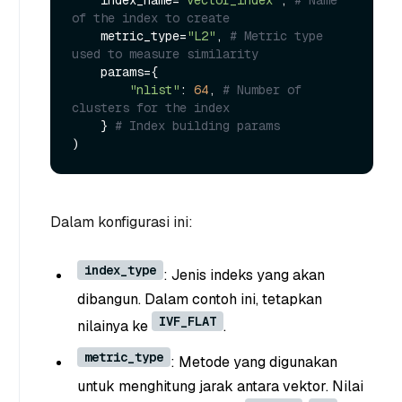
of the index to create
    metric_type=
"L2"
, 
# Metric type 
used to measure similarity
    params={

"nlist"
: 
64
, 
# Number of 
clusters for the index
    } 
# Index building params
Dalam konfigurasi ini:
index_type
: Jenis indeks yang akan
dibangun. Dalam contoh ini, tetapkan
IVF_FLAT
nilainya ke
.
metric_type
: Metode yang digunakan
untuk menghitung jarak antara vektor. Nilai