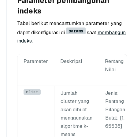
Parameter pembangunan
indeks
Tabel berikut mencantumkan parameter yang
params
dapat dikonfigurasi di
saat
membangun
indeks.
Parameter
Deskripsi
Rentang
Nilai
nlist
Jumlah
Jenis
:
cluster yang
Rentang
akan dibuat
Bilangan
menggunakan
Bulat: [1,
algoritme k-
65536]
means