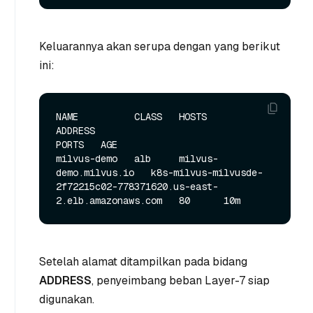
Keluarannya akan serupa dengan yang berikut
ini:
NAME          CLASS   HOSTS                   
ADDRESS                                                                
PORTS   AGE

milvus-demo   alb     milvus-
demo.milvus.io   k8s-milvus-milvusde-
2f72215c02-778371620.us-east-
Setelah alamat ditampilkan pada bidang
ADDRESS
, penyeimbang beban Layer-7 siap
digunakan.