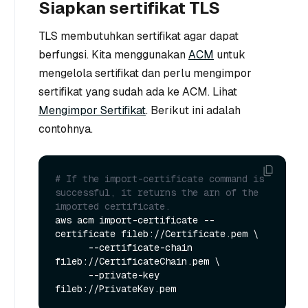
Siapkan sertifikat TLS
TLS membutuhkan sertifikat agar dapat
berfungsi. Kita menggunakan
ACM
untuk
mengelola sertifikat dan perlu mengimpor
sertifikat yang sudah ada ke ACM. Lihat
Mengimpor Sertifikat
. Berikut ini adalah
contohnya.
# If the import-certificate command is 
successful, it returns the arn of the 
imported certificate.
aws acm import-certificate --
certificate fileb://Certificate.pem \

      --certificate-chain 
fileb://CertificateChain.pem \

      --private-key 