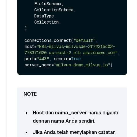
    FieldSchema,

    CollectionSchema,

    DataType,

    Collection,

)

connections.connect(
"default"
, 
host=
"k8s-milvus-milvusde-2f72215c02-
778371620.us-east-2.elb.amazonaws.com"
, 
port=
"443"
, secure=
True
, 
server_name=
"milvus-demo.milvus.io"
Host
dan
nama_server
harus diganti
dengan
nama
Anda sendiri.
Jika Anda telah menyiapkan catatan