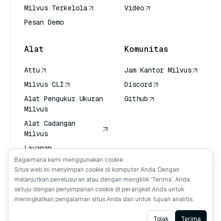
Milvus Terkelola
Video
Pesan Demo
Alat
Komunitas
Attu
Jam Kantor Milvus
Milvus CLI
Discord
Alat Pengukur Ukuran
Github
Milvus
Alat Cadangan
Milvus
Layanan
Transportasi Vektor
Bagaimana kami menggunakan cookie
(VTS)
Situs web ini menyimpan cookie di komputer Anda. Dengan
melanjutkan penelusuran atau dengan mengklik ‘Terima’, Anda
Deep Searcher
setuju dengan penyimpanan cookie di perangkat Anda untuk
Konteks Claude
meningkatkan pengalaman situs Anda dan untuk tujuan analitis.
Ask AI
Tolak
Terima