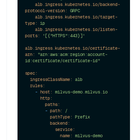
alb.ingress.kubernetes.io/backend-
protocol-version:
GRPC
alb.ingress.kubernetes.io/target-
type:
ip
alb.ingress.kubernetes.io/listen-
ports:
'[{"HTTPS":443}]'
alb.ingress.kubernetes.io/certificate-
arn:
"arn:aws:acm:region:account-
id:certificate/certificate-id"
spec:
ingressClassName:
alb
rules:
-
host:
milvus-demo.milvus.io
http:
paths:
-
path:
/
pathType:
Prefix
backend:
service:
name:
milvus-demo