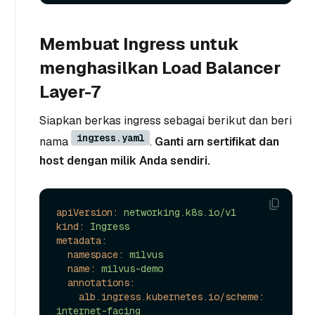
Membuat Ingress untuk
menghasilkan Load Balancer
Layer-7
Siapkan berkas ingress sebagai berikut dan beri
ingress.yaml
nama
.
Ganti arn sertifikat dan
host dengan milik Anda sendiri.
apiVersion:
networking.k8s.io/v1
kind:
Ingress
metadata:
namespace:
milvus
name:
milvus-demo
annotations:
alb.ingress.kubernetes.io/scheme:
internet-facing