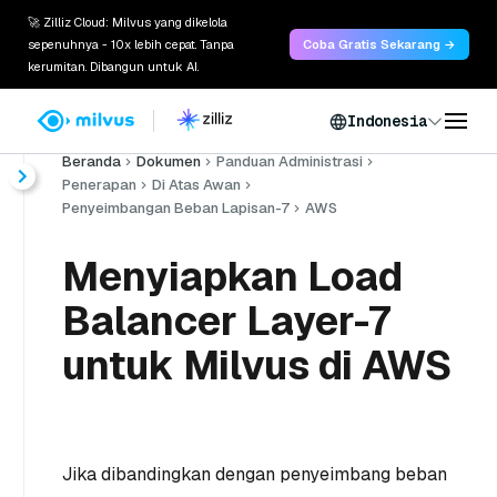
🚀 Zilliz Cloud: Milvus yang dikelola
sepenuhnya - 10x lebih cepat. Tanpa
Coba Gratis Sekarang →
kerumitan. Dibangun untuk AI.
Indonesia
Beranda
Dokumen
Panduan Administrasi
Penerapan
Di Atas Awan
Penyeimbangan Beban Lapisan-7
AWS
Menyiapkan Load
Balancer Layer-7
untuk Milvus di AWS
Jika dibandingkan dengan penyeimbang beban