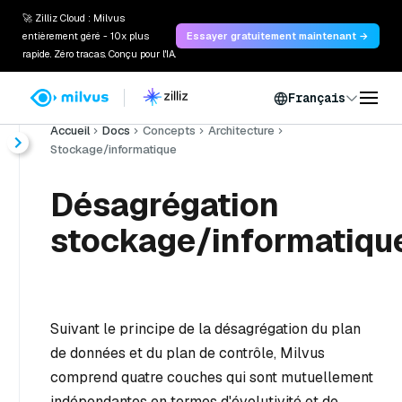
🚀 Zilliz Cloud : Milvus
entièrement géré - 10x plus
Essayer gratuitement maintenant →
rapide. Zéro tracas. Conçu pour l'IA.
Français
Accueil
Docs
Concepts
Architecture
Stockage/informatique
Désagrégation
stockage/informatiqu
Suivant le principe de la désagrégation du plan
de données et du plan de contrôle, Milvus
comprend quatre couches qui sont mutuellement
indépendantes en termes d'évolutivité et de