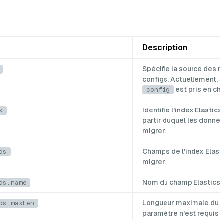
e
Description
Spécifie la source des
configs. Actuellement, 
est pris en c
config
Identifie l'index Elasti
x
partir duquel les donn
migrer.
Champs de l'index Elas
ds
migrer.
Nom du champ Elastics
ds.name
Longueur maximale du
ds.maxLen
paramètre n'est requis 