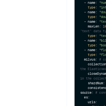
  - name: 
"nu
type
: 
"in
  - name: 
"do
type
: 
"do
  - name: 
"te
    maxLen: 
1
`text` data t
type
: 
"te
  - name: 
"bl
type
: 
"bo
  - name: 
"fl
type
: 
"fl
  milvus: 
# c
    collecti
the Elasticse
    closeDy
in the collec
    shardNum:
    consist
source: 
# con
  es:

    urls:
