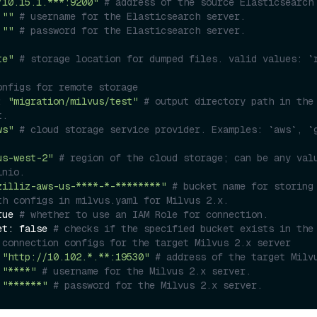
/10.15.1.***:9200"
# address of the source Elasticsearch
 
""
# username for the Elasticsearch server.
 
""
# password for the Elasticsearch server.
te"
# storage location for dumped files. valid values: `r
onfigs for remote storage
: 
"migration/milvus/test"
# output directory path in the 
t.
ws"
# cloud storage service provider. Examples: `aws`, `g
us-west-2"
# region of the cloud storage; can be any valu
inio.
zilliz-aws-us-****-*-********"
# bucket name for storing 
th configs in milvus.yaml for Milvus 2.x.
true 
# whether to use an IAM Role for connection.
cket: false 
# checks if the specified bucket exists in the
 connection configs for the target Milvus 2.x server
 
"http://10.102.*.**:19530"
# address of the target Milv
 
"****"
# username for the Milvus 2.x server.
 
"******"
# password for the Milvus 2.x server.