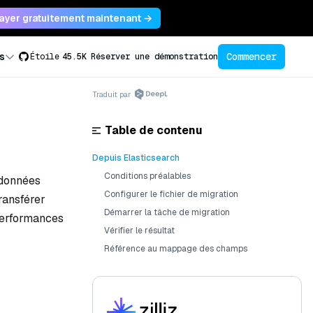
ayer gratuitement maintenant →
Commencer
s
Étoile
45.5K
Réserver une démonstration
Traduit par
Table de contenu
Depuis Elasticsearch
Conditions préalables
 données
Configurer le fichier de migration
ransférer
Démarrer la tâche de migration
 performances
Vérifier le résultat
Référence au mappage des champs