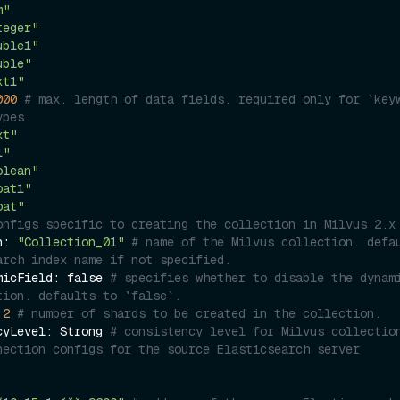
m"
teger"
uble1"
uble"
xt1"
000
# max. length of data fields. required only for `keyw
ypes.
xt"
1"
olean"
oat1"
oat"
onfigs specific to creating the collection in Milvus 2.x
on: 
"Collection_01"
# name of the Milvus collection. defau
arch index name if not specified.
namicField: false 
# specifies whether to disable the dynami
tion. defaults to `false`.
 
2
# number of shards to be created in the collection.
encyLevel: Strong 
# consistency level for Milvus collectio
nection configs for the source Elasticsearch server