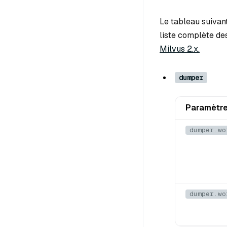
Le tableau suivant
liste complète de
Milvus 2.x.
dumper
Paramètr
dumper.wo
dumper.wo