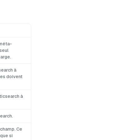
 méta-
seul
harge.
csearch à
ées doivent
ticsearch à
earch.
 champ. Ce
que si