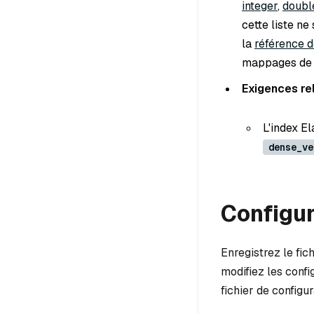
integer
,
doubl
cette liste n
la
référence 
mappages de d
Exigences rel
L'index E
dense_ve
Configur
Enregistrez le fic
modifiez les confi
fichier de configu