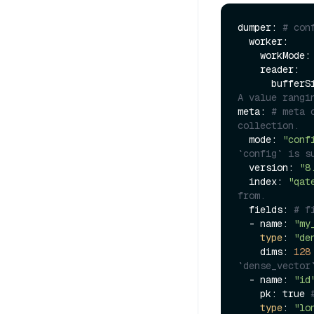
dumper: 
# con
  worker:

    workMode:
    reader:

      buffe
A value rangi
meta: 
# meta 
collection.
  mode: 
"conf
`config` is s
  version: 
"8
  index: 
"qat
from.
  fields: 
# f
  - name: 
"my
type
: 
"de
    dims: 
128
`dense_vector
  - name: 
"id
    pk: true 
type
: 
"lo