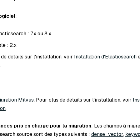
ogiciel
:
sticsearch : 7.x ou 8.x
le : 2.x
de détails sur l'installation, voir
Installation d'Elasticsearch
.
:
igration Milvus
. Pour plus de détails sur l'installation, voir
Ins
ion
.
nées pris en charge pour la migration
: Les champs à migrer
csearch source sont des types suivants :
dense_vector
,
keywo