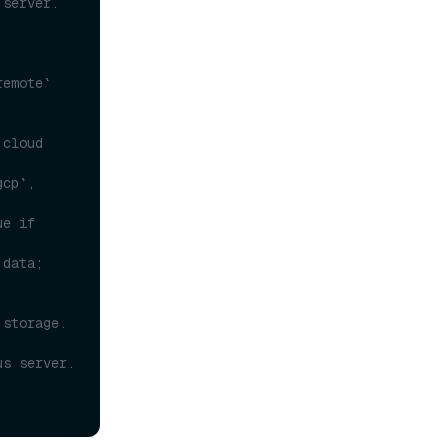
 server.
emote` 
cloud 
cp`, 
e if 
data; 
 storage.
us server.