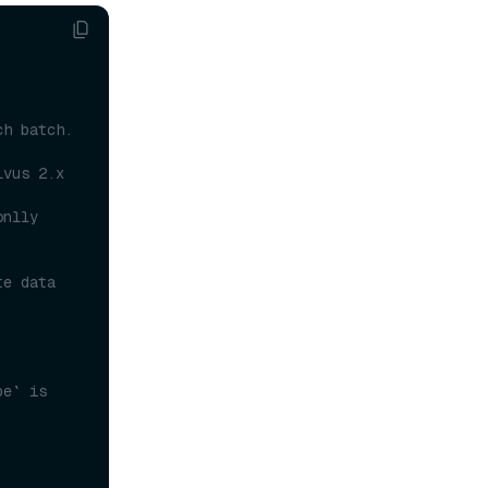
.
h batch. 
vus 2.x 
nlly 
e data 
e` is 