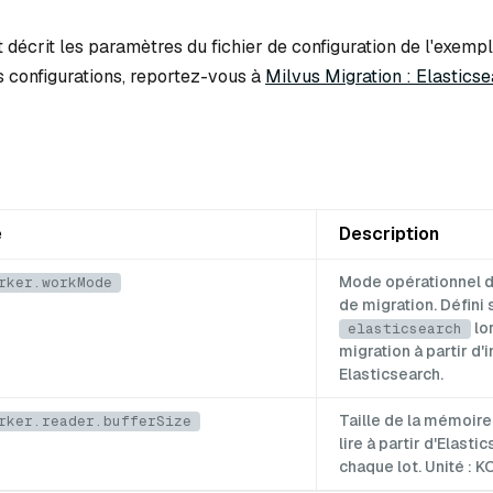
 décrit les paramètres du fichier de configuration de l'exemp
s configurations, reportez-vous à
Milvus Migration : Elastics
e
Description
Mode opérationnel d
rker.workMode
de migration. Défini 
lor
elasticsearch
migration à partir d'
Elasticsearch.
Taille de la mémoir
rker.reader.bufferSize
lire à partir d'Elast
chaque lot. Unité : KO