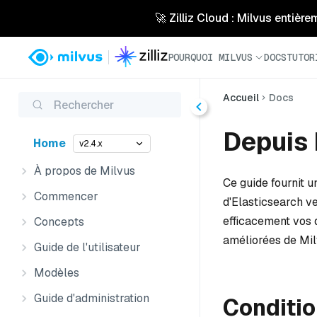
🚀 Zilliz Cloud : Milvus entière
POURQUOI MILVUS
DOCS
TUTOR
Accueil
Docs
Rechercher
Depuis 
Home
v2.4.x
À propos de Milvus
Ce guide fournit 
Commencer
d'Elasticsearch ve
efficacement vos 
Concepts
améliorées de Mil
Guide de l'utilisateur
Modèles
Guide d'administration
Conditio