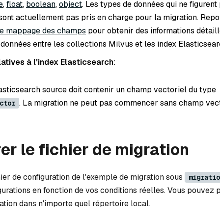
e
,
float
,
boolean
,
object
. Les types de données qui ne figurent
e sont actuellement pas pris en charge pour la migration. Rep
de mappage des champs
pour obtenir des informations détaill
onnées entre les collections Milvus et les index Elasticsear
atives à l'index Elasticsearch
:
lasticsearch source doit contenir un champ vectoriel du type
. La migration ne peut pas commencer sans champ vect
ctor
er le fichier de migration
hier de configuration de l'exemple de migration sous
migratio
gurations en fonction de vos conditions réelles. Vous pouvez 
ration dans n'importe quel répertoire local.