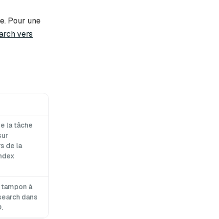
le. Pour une
earch vers
e la tâche
sur
s de la
index
e tampon à
icsearch dans
.