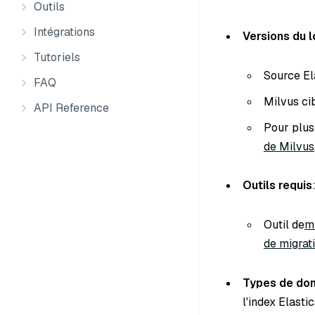
Outils
Intégrations
Versions du l
Tutoriels
Source Ela
FAQ
Milvus cib
API Reference
Pour plus 
de Milvus
Outils requis
Outil de
m
de migrat
Types de don
l'index Elasti