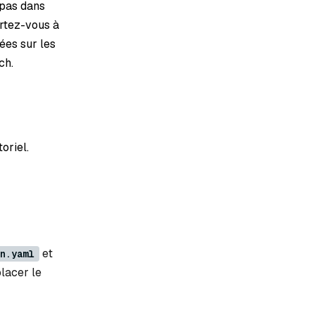
 pas dans
ortez-vous à
ées sur les
ch.
oriel.
et
n.yaml
placer le