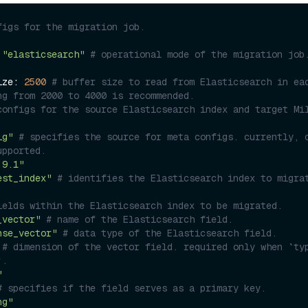
figs for the migration job.
 
"elasticsearch"
# operational mode of the migration job
rSize: 
2500
# buffer size to read from Elasticsearch in eac
ng from 2000 to 4000 is recommended.
configs for the source Elasticsearch index and target Mil
ig"
# specifies the source for meta configs. currently, o
upported.
.9.1"
est_index"
# identifies the Elasticsearch index to migrat
ields within the Elasticsearch index to be migrated.
_vector"
# name of the Elasticsearch field.
nse_vector"
# data type of the Elasticsearch field.
# dimension of the vector field. required only when `typ
`.
"
# specifies if the field serves as a primary key.
ng"