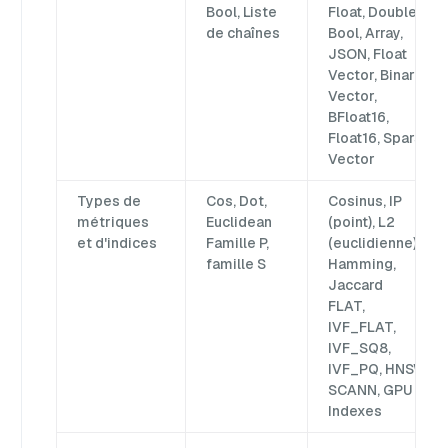
Bool, Liste
Float, Double),
de chaînes
Bool, Array,
JSON, Float
Vector, Binary
Vector,
BFloat16,
Float16, Sparse
Vector
Types de
Cos, Dot,
Cosinus, IP
métriques
Euclidean
(point), L2
et d'indices
Famille P,
(euclidienne),
famille S
Hamming,
Jaccard
FLAT,
IVF_FLAT,
IVF_SQ8,
IVF_PQ, HNSW,
SCANN, GPU
Indexes