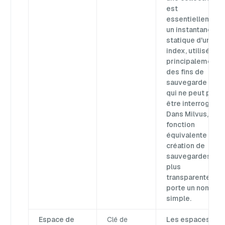
est
essentiellement
un instantané
statique d'un
index, utilisé
principalement à
des fins de
sauvegarde et
qui ne peut pas
être interrogé.
Dans Milvus, la
fonction
équivalente de
création de
sauvegardes est
plus
transparente et
porte un nom
simple.
Espace de
Clé de
Les espaces de