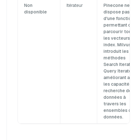
Non
Itérateur
Pinecone ne
disponible
dispose pas
d'une fonction
permettant de
parcourir tous
les vecteurs d'un
index. Milvus
introduit les
méthodes
Search Iterator e
Query Iterator,
améliorant ainsi
les capacités de
recherche de
données à
travers les
ensembles de
données.