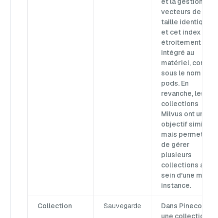
et la gestion des
vecteurs de
taille identique,
et cet index est
étroitement
intégré au
matériel, connu
sous le nom de
pods. En
revanche, les
collections
Milvus ont un
objectif similaire
mais permettent
de gérer
plusieurs
collections au
sein d'une même
instance.
Collection
Sauvegarde
Dans Pinecone,
une collection