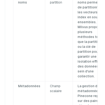
noms
partition
noms permetten
de partitionner
les vecteurs d'un
index en sous-
ensembles.
Milvus propose
plusieurs
méthodes telles
que la partition
ou la clé de
partition pour
garantir une
isolation efficac
des données au
sein d'une
collection.
Métadonnées
Champ
La gestion des
scalaire
métadonnées de
Pinecone repose
sur des paires