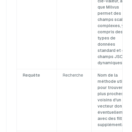
clé-valeur, alors
que Milvus
permet des
champs scalaire
complexes, y
compris des
types de
données
standard et des
champs JSON
dynamiques.
Requête
Recherche
Nom de la
méthode utilisé
pour trouver les
plus proches
voisins d'un
vecteur donné,
éventuellement
avec des filtres
supplémentaires