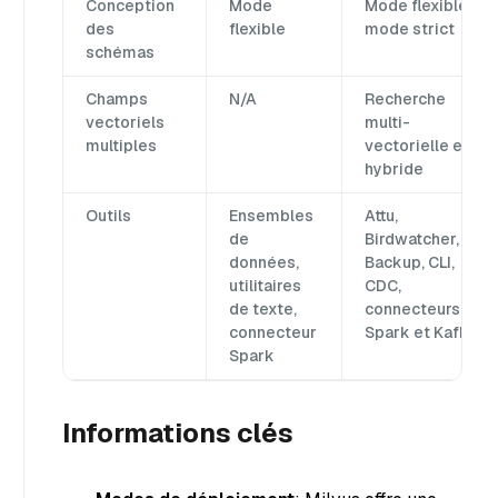
Conception
Mode
Mode flexible,
des
flexible
mode strict
schémas
Champs
N/A
Recherche
vectoriels
multi-
multiples
vectorielle et
hybride
Outils
Ensembles
Attu,
de
Birdwatcher,
données,
Backup, CLI,
utilitaires
CDC,
de texte,
connecteurs
connecteur
Spark et Kafka
Spark
Informations clés