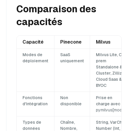
Comparaison des
capacités
Capacité
Pinecone
Milvus
Modes de
SaaS
Milvus Lite, On-
déploiement
uniquement
prem
Standalone &
Cluster, Zilliz
Cloud Saas &
BYOC
Fonctions
Non
Prise en
d'intégration
disponible
charge avec
pymilvus[model]
Types de
Chaîne,
String, VarChar,
données
Nombre,
Number (Int,