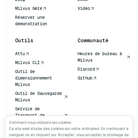
Milvus Géré
Vidéo
Réserver une
démonstration
Outils
Communauté
Attu
Heures de bureau à
Milvus
Milvus CLI
Discord
Outil de
dimensionnement
Github
Milvus
Outil de Sauvegarde
Milvus
Service de
Transport de
Vecteurs (VTS)
Comment nous utilisons les cookies
Ce site web stocke des cookies sur votre ordinateur. En continuant à
Chercheur en
naviguer ou en cliquant sur 'Accepter', vous acceptez le stockage de
profondeur