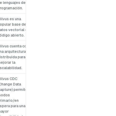
e lenguajes de
rogramación.
ilvus es una
opular base de
atos vectorial de
ódigo abierto.
ilvus cuenta con
na arquitectura
istribuida para
ejorar la
scalabilidad.
ilvus CDC
Change Data
apture) permite
odos
rimario/en
spera para una
ayor