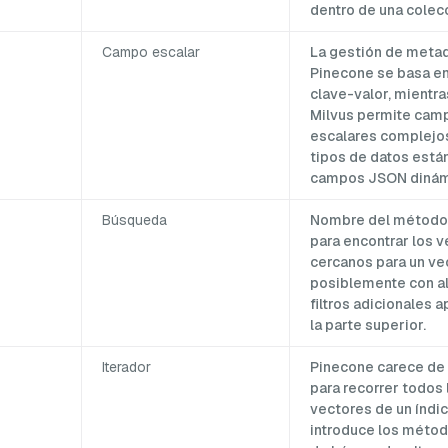
dentro de una colec
Campo escalar
La gestión de meta
Pinecone se basa e
clave-valor, mientr
Milvus permite cam
escalares complejos
tipos de datos está
campos JSON dinám
Búsqueda
Nombre del método 
para encontrar los 
cercanos para un ve
posiblemente con a
filtros adicionales 
la parte superior.
Iterador
Pinecone carece de 
para recorrer todos 
vectores de un índic
introduce los métod