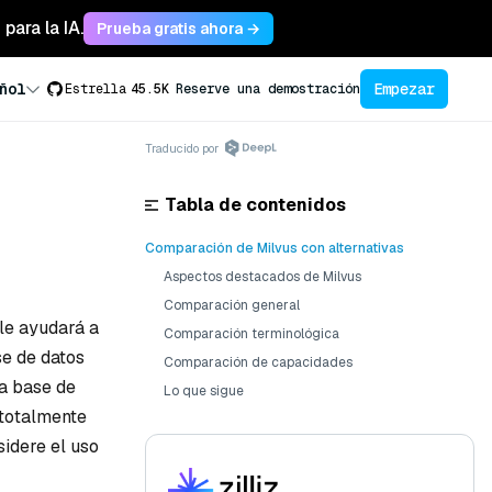
para la IA.
Prueba gratis ahora →
Empezar
ñol
Estrella
45.5K
Reserve una demostración
Traducido por
Tabla de contenidos
Comparación de Milvus con alternativas
Aspectos destacados de Milvus
Comparación general
 le ayudará a
Comparación terminológica
se de datos
Comparación de capacidades
na base de
Lo que sigue
 totalmente
idere el uso