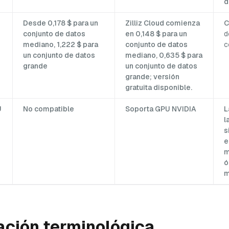
d
Desde 0,178 $ para un
Zilliz Cloud comienza
C
conjunto de datos
en 0,148 $ para un
d
mediano, 1,222 $ para
conjunto de datos
c
un conjunto de datos
mediano, 0,635 $ para
grande
un conjunto de datos
grande; versión
gratuita disponible.
U
No compatible
Soporta GPU NVIDIA
L
l
s
e
m
ó
m
ción terminológica