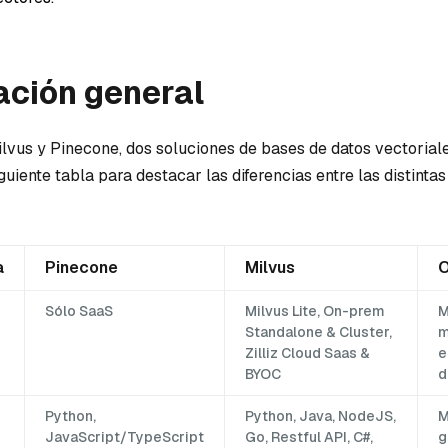
ción general
vus y Pinecone, dos soluciones de bases de datos vectoriale
guiente tabla para destacar las diferencias entre las distintas
a
Pinecone
Milvus
O
Sólo SaaS
Milvus Lite, On-prem
M
Standalone & Cluster,
m
Zilliz Cloud Saas &
e
BYOC
d
Python,
Python, Java, NodeJS,
M
JavaScript/TypeScript
Go, Restful API, C#,
g