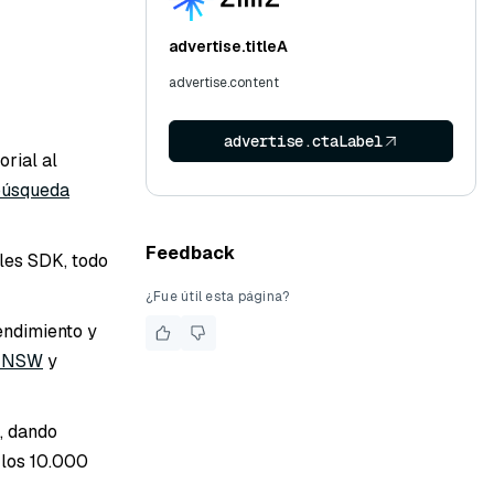
advertise.titleA
advertise.content
advertise.ctaLabel
orial al
úsqueda
Feedback
les SDK, todo
¿Fue útil esta página?
endimiento y
HNSW
y
o, dando
 los 10.000