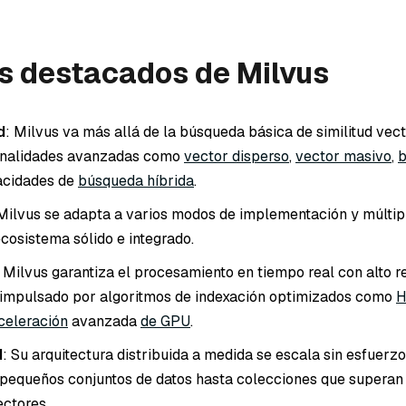
s destacados de Milvus
d
: Milvus va más allá de la búsqueda básica de similitud vect
ionalidades avanzadas como
vector disperso
,
vector masivo
,
b
acidades de
búsqueda híbrida
.
 Milvus se adapta a varios modos de implementación y múltip
ecosistema sólido e integrado.
: Milvus garantiza el procesamiento en tiempo real con alto r
, impulsado por algoritmos de indexación optimizados como
celeración
avanzada
de GPU
.
d
: Su arquitectura distribuida a medida se escala sin esfuerz
pequeños conjuntos de datos hasta colecciones que superan
ectores.