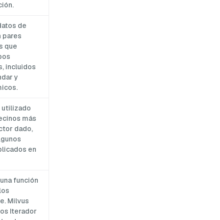
ción.
datos de
n pares
as que
pos
, incluidos
ndar y
icos.
utilizado
vecinos más
ctor dado,
lgunos
aplicados en
una función
los
e. Milvus
os Iterador