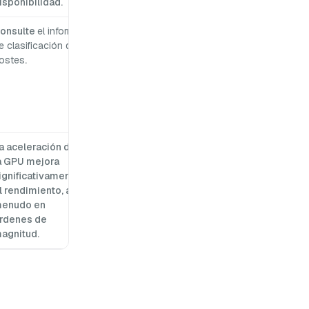
isponibilidad.
onsulte
el informe
e clasificación de
ostes
.
a aceleración de
a GPU mejora
ignificativamente
l rendimiento, a
enudo en
rdenes de
agnitud.