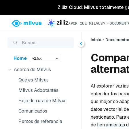
Zilliz Cloud: Milvus totalmente g
¿POR QUÉ MILVUS?
DOCUMENT
Inicio
Documento
Buscar
Compar
Home
v2.5.x
alterna
Acerca de Milvus
Qué es Milvus
Al explorar varia
Milvus Adoptantes
entender las cara
Hoja de ruta de Milvus
que mejor se adap
datos vectorial de
Comunicados
gestionado. Para 
Puntos de referencia
de
herramientas d