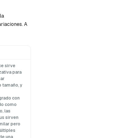
la
riaciones. A
ce sirve
ativa para
nar
o tamaño, y
grado con
ido como
o, las
us sirven
milar pero
ltiples
de una