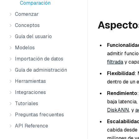
Comparación
Comenzar
Aspecto
Conceptos
Guía del usuario
Funcionalida
Modelos
admitir func
Importación de datos
filtrada
y cap
Guía de administración
Flexibilidad
:
Herramientas
dentro de un 
Integraciones
Rendimiento
baja latencia
Tutoriales
DiskANN
, y
a
Preguntas frecuentes
Escalabilida
API Reference
cabida desde 
millones de v