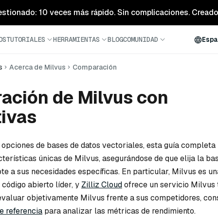
estionado: 10 veces más rápido. Sin complicaciones. Creado 
OS
TUTORIALES
HERRAMIENTAS
BLOG
COMUNIDAD
Espa
s
Acerca de Milvus
Comparación
ación de Milvus con
tivas
s opciones de bases de datos vectoriales, esta guía completa
cterísticas únicas de Milvus, asegurándose de que elija la ba
te a sus necesidades específicas. En particular, Milvus es u
 código abierto líder, y
Zilliz Cloud
ofrece un servicio Milvus
evaluar objetivamente Milvus frente a sus competidores, cons
e referencia
para analizar las métricas de rendimiento.