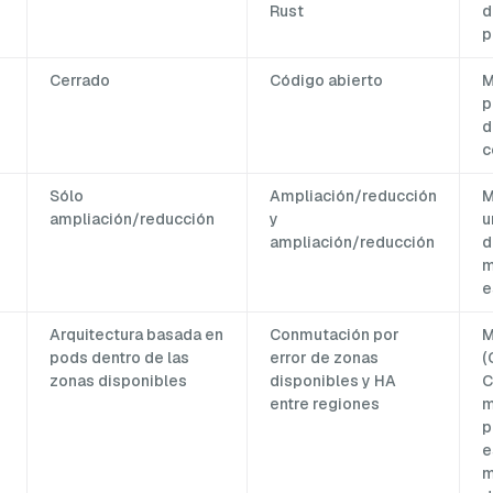
Rust
d
p
Cerrado
Código abierto
M
p
d
c
Sólo
Ampliación/reducción
M
ampliación/reducción
y
u
ampliación/reducción
d
m
e
Arquitectura basada en
Conmutación por
M
pods dentro de las
error de zonas
(
zonas disponibles
disponibles y HA
C
entre regiones
m
p
e
m