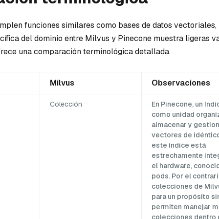
len funciones similares como bases de datos vectoriales, 
cífica del dominio entre Milvus y Pinecone muestra ligeras va
frece una comparación terminológica detallada.
Milvus
Observaciones
Colección
En Pinecone, un índi
como unidad organiz
almacenar y gestio
vectores de idéntic
este índice está
estrechamente inte
el hardware, conoc
pods. Por el contrari
colecciones de Milv
para un propósito si
permiten manejar mú
colecciones dentro 