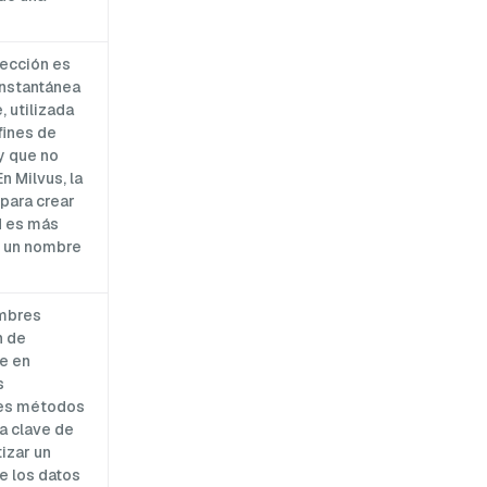
lección es
instantánea
, utilizada
fines de
y que no
n Milvus, la
para crear
d es más
e un nombre
mbres
n de
ce en
s
les métodos
la clave de
tizar un
e los datos