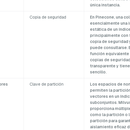
única instancia.
Copia de seguridad
En Pinecone, una co
esencialmente una 
estática de un índice
principalmente con 
copia de seguridad 
puede consultarse. E
función equivalente 
copias de segurida
transparente y tien
sencillo.
bres
Clave de partición
Los espacios de no
permiten la partició
vectores en un índi
subconjuntos. Milvu
proporciona múltip
como la partición o 
partición para garan
aislamiento eficaz d