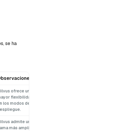
s, se ha
bservaciones
ilvus ofrece una
ayor flexibilidad
n los modos de
espliegue.
ilvus admite una
ama más amplia