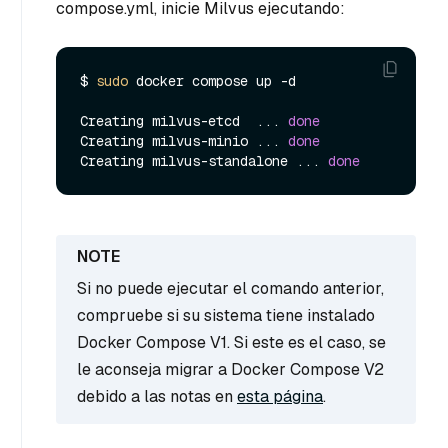
compose.yml, inicie Milvus ejecutando:
$ 
sudo
 docker compose up -d

Creating milvus-etcd  ... 
done
Creating milvus-minio ... 
done
Creating milvus-standalone ... 
done
Si no puede ejecutar el comando anterior,
compruebe si su sistema tiene instalado
Docker Compose V1. Si este es el caso, se
le aconseja migrar a Docker Compose V2
debido a las notas en
esta página
.