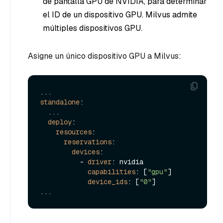
de pantalla GPU de NVIDIA, para determinar
el ID de un dispositivo GPU. Milvus admite
múltiples dispositivos GPU.
Asigne un único dispositivo GPU a Milvus:
standalone
:

  ...

deploy
:

resources
:

reservations
:

devices
:

          - 
driver
: nvidia

capabilities
: [
"gpu"
]

device_ids
: [
"0"
]
