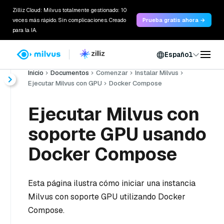
Zilliz Cloud: Milvus totalmente gestionado: 10
veces más rápido. Sin complicaciones. Creado
Prueba gratis ahora →
para la IA.
Español
Inicio
Documentos
Comenzar
Instalar Milvus
Ejecutar Milvus con GPU
Docker Compose
Ejecutar Milvus con
soporte GPU usando
Docker Compose
Esta página ilustra cómo iniciar una instancia
Milvus con soporte GPU utilizando Docker
Compose.