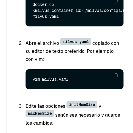
docker 
cp
<milvus_container_id>:/milvus/configs/milvu
milvus.yaml
Abra el archivo
copiado con
su editor de texto preferido. Por ejemplo,
con vim:
initMemSize
Edite las opciones
y
maxMemSize
según sea necesario y guarde
los cambios: