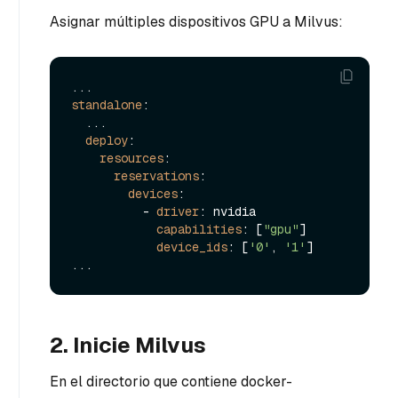
Asignar múltiples dispositivos GPU a Milvus:
standalone
:

  ...

deploy
:

resources
:

reservations
:

devices
:

          - 
driver
: nvidia

capabilities
: [
"gpu"
]

device_ids
: [
'0'
, 
'1'
]

2. Inicie Milvus
En el directorio que contiene docker-