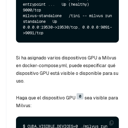
entrypoint ...   Up (healthy)   
9000/tcp

milvus-standalone   /tini -- milvus run 
standalone   Up             
0.0.0.0:19530->19530/tcp, 0.0.0.0:9091-
Si ha asignado varios dispositivos GPU a Milvus
en docker-compose.yml, puede especificar qué
dispositivo GPU está visible o disponible para su
uso.
0
Haga que el dispositivo GPU
sea visible para
Milvus:
$ CUDA_VISIBLE_DEVICES=0 ./milvus run 