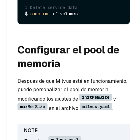
# Delete service data
$ 
sudo
rm
Configurar el pool de
memoria
Después de que Milvus esté en funcionamiento,
puede personalizar el pool de memoria
initMemSize
modificando los ajustes de
y
maxMemSize
milvus.yaml
en el archivo
.
milvus.yaml