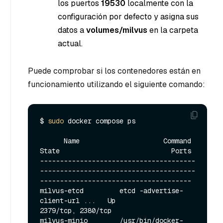
los puertos
19530
localmente con la
configuración por defecto y asigna sus
datos a
volumes/milvus
en la carpeta
actual.
Puede comprobar si los contenedores están en
funcionamiento utilizando el siguiente comando:
$ 
sudo
 docker compose ps

      Name                     Command                  
State                            Ports

---------------------------------------
---------------------------------------
--------------------------------------

milvus-etcd         etcd -advertise-
client-url ...   Up             
2379/tcp, 2380/tcp

milvus-minio        /usr/bin/docker-