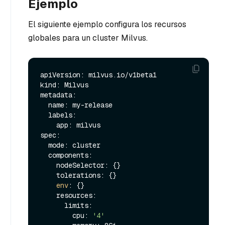
Ejemplo
El siguiente ejemplo configura los recursos
globales para un cluster Milvus.
apiVersion: milvus.io/v1beta1

kind: Milvus

metadata:

  name: my-release

  labels:

    app: milvus

spec:

  mode: cluster

  components:

    nodeSelector: {}

    tolerations: {}

env
: {}

    resources:

      limits:

        cpu: 
'4'