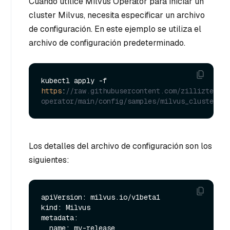
Cuando utilice Milvus Operator para iniciar un
cluster Milvus, necesita especificar un archivo
de configuración. En este ejemplo se utiliza el
archivo de configuración predeterminado.
kubectl apply -f 
https
:
//raw.githubusercontent.com/zilliztech/m
operator/main/config/samples/milvus_cluster_de
Los detalles del archivo de configuración son los
siguientes:
apiVersion: milvus.io/v1beta1

kind: Milvus

metadata:

  name: my-release
