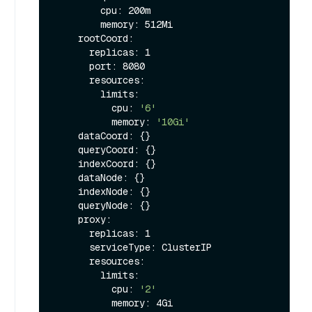
        cpu: 200m

        memory: 512Mi

    rootCoord: 

      replicas: 1

      port: 8080

      resources:

        limits:

          cpu: 
'6'
          memory: 
'10Gi'
    dataCoord: {}

    queryCoord: {}

    indexCoord: {}

    dataNode: {}

    indexNode: {}

    queryNode: {}

    proxy:

      replicas: 1

      serviceType: ClusterIP

      resources:

        limits:

          cpu: 
'2'
          memory: 4Gi
