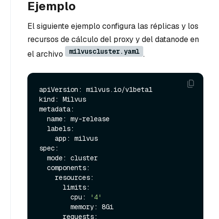
Ejemplo
El siguiente ejemplo configura las réplicas y los
recursos de cálculo del proxy y del datanode en
milvuscluster.yaml
el archivo
.
apiVersion: milvus.io/v1beta1

kind: Milvus

metadata:

  name: my-release

  labels:

    app: milvus

spec:

  mode: cluster

  components:

    resources:

      limits:

        cpu: 
'4'
        memory: 8Gi

      requests:
