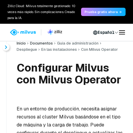
Zilliz Cloud: Milvus totalmente gestionado: 10
veces más rápido. Sin complicaciones. Creado
Prueba gratis ahora →
para la IA.
Español
Inicio
Documentos
Guía de administración
Despliegue
En las instalaciones
Con Milvus Operator
Configurar Milvus
con Milvus Operator
En un entorno de producción, necesita asignar
recursos al cluster Milvus basándose en el tipo
de máquina y la carga de trabajo. Puede
configurar durante el despliegue o actualizar las