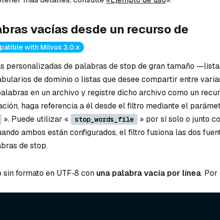
abras vacías desde un recurso de
atible with Milvus 3.0.x
tas personalizadas de palabras de stop de gran tamaño —lista
abularios de dominio o listas que desee compartir entre vari
alabras en un archivo y registre dicho archivo como un recur
ción, haga referencia a él desde el filtro mediante el paráme
». Puede utilizar «
» por sí solo o junto c
stop_words_file
ando ambos están configurados, el filtro fusiona las dos fuen
abras de stop.
to sin formato en UTF‑8 con
una palabra vacía por línea
. Por