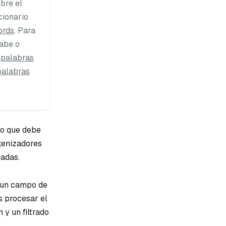
bre el
cionario
ords
. Para
rabe o
e palabras
 palabras
lo que debe
okenizadores
nadas.
a un campo de
s procesar el
 y un filtrado