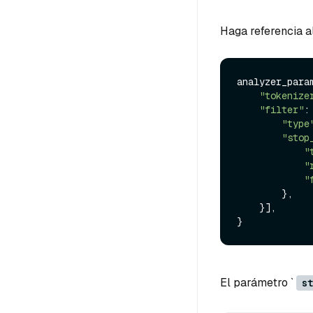
Haga referencia al
analyzer_param
"tokenize
"filter"
: 
"type
"stop
"
"
"
        },

    }],

El parámetro `
st