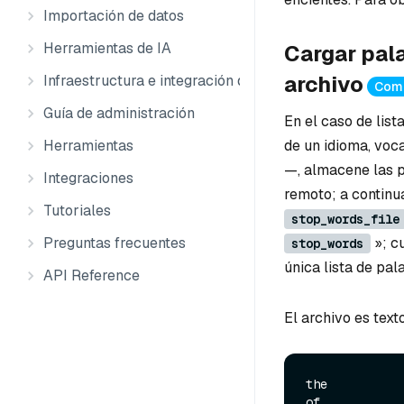
Importación de datos
Herramientas de IA
Cargar pal
archivo
Infraestructura e integración de datos
Comp
Guía de administración
En el caso de lis
Herramientas
de un idioma, voc
—, almacene las p
Integraciones
remoto; a continua
Tutoriales
stop_words_file
Preguntas frecuentes
»; cu
stop_words
única lista de pal
API Reference
El archivo es tex
the

of
