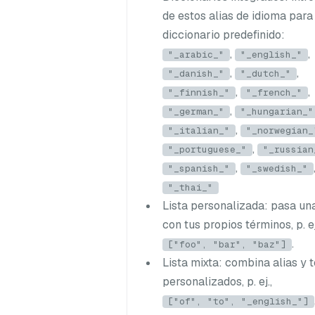
de estos alias de idioma para 
diccionario predefinido:
,
,
"_arabic_"
"_english_"
,
,
"_danish_"
"_dutch_"
,
,
"_finnish_"
"_french_"
,
"_german_"
"_hungarian_"
,
"_italian_"
"_norwegian_
,
"_portuguese_"
"_russian
,
"_spanish_"
"_swedish_"
"_thai_"
Lista personalizada
: pasa un
con tus propios términos, p. ej
.
["foo", "bar", "baz"]
Lista mixta
: combina alias y 
personalizados, p. ej.,
["of", "to", "_english_"]