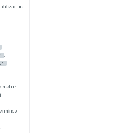
utilizar un
,
,
"
,
_"
,
a matriz
.,
términos
.