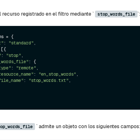
 recurso registrado en el filtro mediante `
`
stop_words_file
s = {

r"
: 
"standard"
,

[{

"
: 
"stop"
,

_words_file"
: {

type"
: 
"remote"
,

resource_name"
: 
"en_stop_words"
,

file_name"
: 
"stop_words.txt"
,

` admite un objeto con los siguientes campos
op_words_file