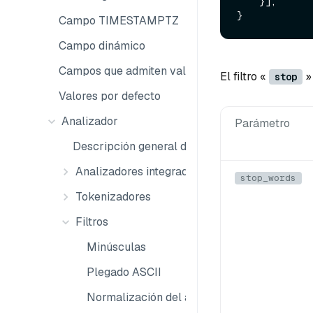
    }],

Campo TIMESTAMPTZ
Campo dinámico
Campos que admiten valores nulos
El filtro «
»
stop
Valores por defecto
Analizador
Parámetro
Descripción general del analizador
Analizadores integrados
stop_words
Tokenizadores
Filtros
Minúsculas
Plegado ASCII
Normalización del árabe