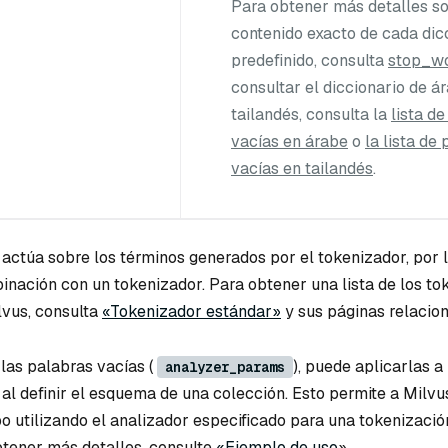
Para obtener más detalles so
uso
contenido exacto de cada dic
predefinido, consulta
stop_w
consultar el diccionario de á
tailandés, consulta la
lista d
vacías en árabe
o
la lista de
vacías en tailandés
.
 actúa sobre los términos generados por el tokenizador, por 
binación con un tokenizador. Para obtener una lista de los t
lvus, consulta
«Tokenizador estándar»
y sus páginas relacio
 las palabras vacías (
), puede aplicarlas 
analyzer_params
al definir el esquema de una colección. Esto permite a Milvu
 utilizando el analizador especificado para una tokenización
obtener más detalles, consulte
«Ejemplo de uso
».