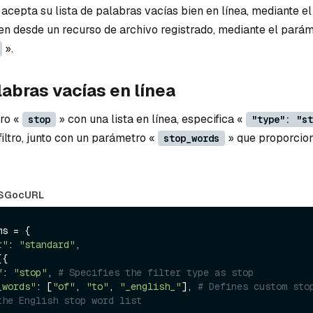
acepta su lista de palabras vacías bien en línea, mediante e
ien desde un recurso de archivo registrado, mediante el pará
».
labras vacías en línea
tro «
» con una lista en línea, especifica «
stop
"type": "st
filtro, junto con un parámetro «
» que proporcione
stop_words
S
Go
cURL
s = {

r"
: 
"standard"
,

{

"
: 
"stop"
, 
# Specifies the filter type as stop
_words"
: [
"of"
, 
"to"
, 
"_english_"
], 
# Defines custom stop
the English stop word list