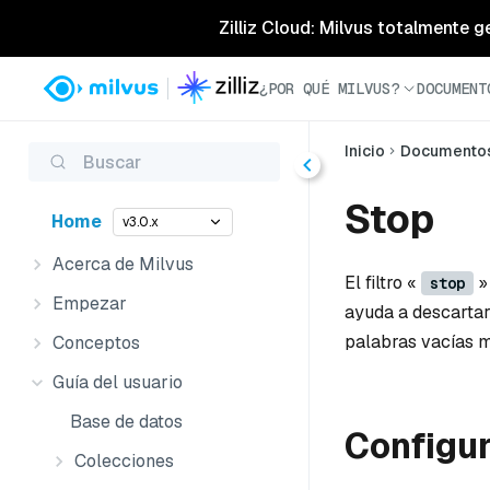
Zilliz Cloud: Milvus totalmente g
¿POR QUÉ MILVUS?
DOCUMENT
Inicio
Documento
Buscar
Stop
Home
v3.0.x
Acerca de Milvus
El filtro «
» 
stop
Empezar
ayuda a descartar
palabras vacías 
Conceptos
Guía del usuario
Base de datos
Configu
Colecciones