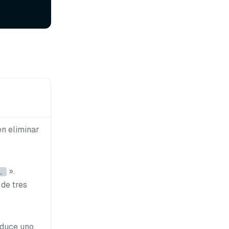
en eliminar
».
_
 de tres
roduce uno