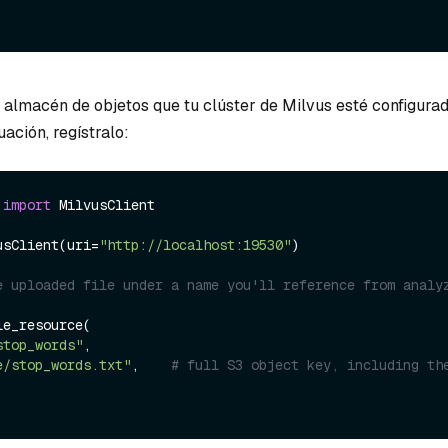
l almacén de objetos que tu clúster de Milvus esté configura
nuación, regístralo:
 
import
 MilvusClient

usClient(uri=
"http://localhost:19530"
)

e uploaded file under a name you'll reference from analyz
e_resource(

stop_words"
,

e/stop_words.txt"
,    
# full S3 object key, including the