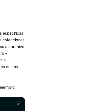
s específicas
as colecciones
so de archivo
tro «
on «
tes en una
 ejemplo: