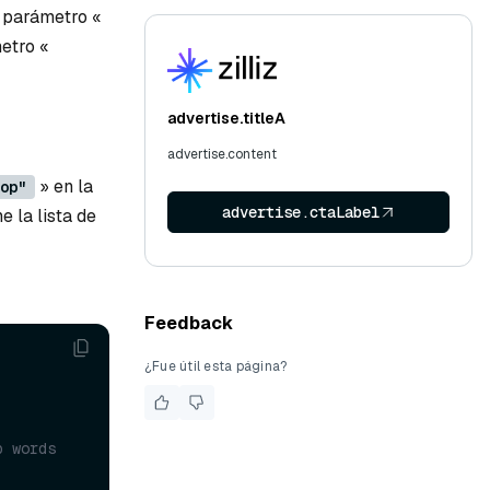
l parámetro «
metro «
advertise.titleA
advertise.content
» en la
op"
advertise.ctaLabel
 la lista de
Feedback
¿Fue útil esta página?
 words 