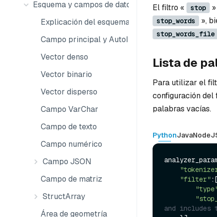
Esquema y campos de datos
El filtro «
» 
stop
», b
stop_words
Explicación del esquema
stop_words_file
Campo principal y AutoID
Vector denso
Lista de pa
Vector binario
Para utilizar el fil
Vector disperso
configuración del 
palabras vacías.
Campo VarChar
Campo de texto
Python
Java
NodeJ
Campo numérico
analyzer_param
Campo JSON
"tokenize
Campo de matriz
"filter"
:[
"type
StructArray
"stop
and includes 
Área de geometría