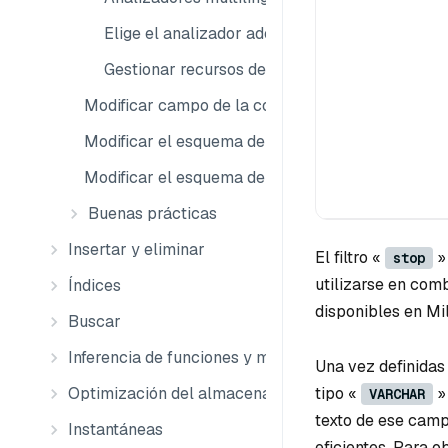
Elige el analizador adecuado para tu caso de 
Gestionar recursos de archivos
Modificar campo de la colección
Modificar el esquema de la colección
Modificar el esquema de la colección externa
Buenas prácticas
Insertar y eliminar
El filtro «
»
stop
utilizarse en com
Índices
disponibles en Mi
Buscar
Inferencia de funciones y modelos
Una vez definidas
Optimización del almacenamiento
tipo «
» 
VARCHAR
texto de ese campo
Instantáneas
eficientes. Para 