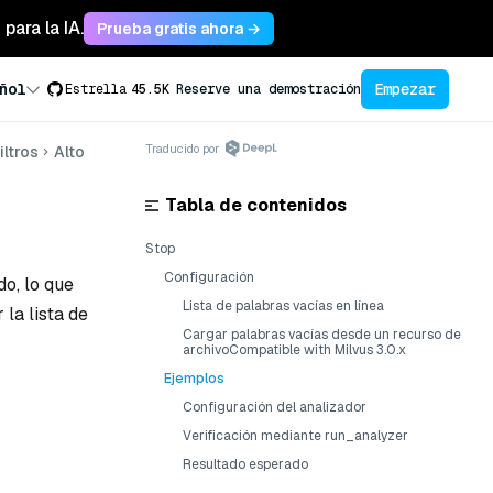
para la IA.
Prueba gratis ahora →
Empezar
ñol
Estrella
45.5K
Reserve una demostración
Traducido por
iltros
Alto
Tabla de contenidos
Stop
Configuración
do, lo que
Lista de palabras vacías en línea
la lista de
Cargar palabras vacías desde un recurso de
archivoCompatible with Milvus 3.0.x
Ejemplos
Configuración del analizador
Verificación mediante run_analyzer
Resultado esperado