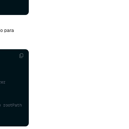
do para
er 
 rootPath 