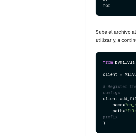
Sube el archivo a
utilizar y, a conti
from
 pymilvus
client = Milv
# Register th
configs.
client.add_fil
    name=
"en_
    path=
"fil
prefix