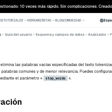
estionado: 10 veces más rápido. Sin complicaciones. Creado 
OS
TUTORIALES
HERRAMIENTAS
BLOG
COMUNIDAD
Espa
s
Guía del usuario
Esquema y campos de datos
Analizador
F
elimina las palabras vacías especificadas del texto tokeniza
 palabras comunes y de menor relevancia. Puedes configurar 
mediante el parámetro «
».
stop_words
ración