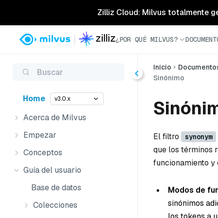
Zilliz Cloud: Milvus totalmente g
¿POR QUÉ MILVUS?
DOCUMENT
Inicio
Documento
Buscar
Sinónimo
Home
v3.0.x
Sinóni
Acerca de Milvus
Empezar
El filtro
synonym
que los términos 
Conceptos
funcionamiento y 
Guía del usuario
Base de datos
Modos de fu
sinónimos adic
Colecciones
los tokens a 