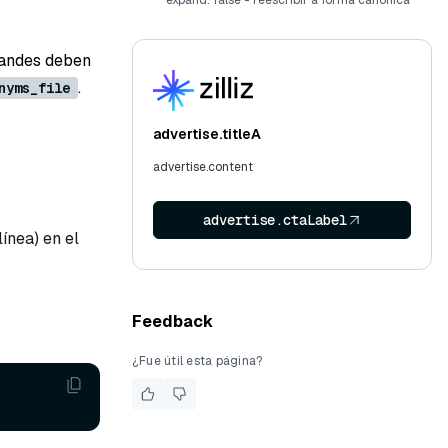
expand: false - reescribir a forma canónica
grandes deben
.
nyms_file
advertise.titleA
advertise.content
advertise.ctaLabel
ínea) en el
Feedback
¿Fue útil esta página?