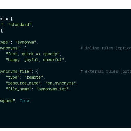
uso
s = {

r"
: 
"standard"
,

[

type"
: 
"synonym"
,

synonyms"
: [                       
# inline rules (optio
"fast, quick => speedy"
,

"happy, joyful, cheerful"
,

synonyms_file"
: {                  
# external rules (opt
"type"
: 
"remote"
,

"resource_name"
: 
"en_synonyms"
,

"file_name"
: 
"synonyms.txt"
,

expand"
: 
True
,
