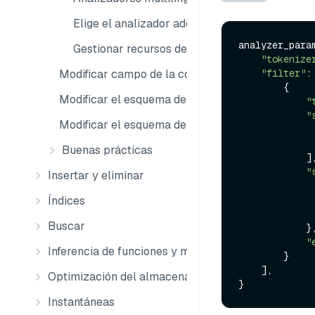
Elige el analizador adecuado para tu caso de 
analyzer_param
Gestionar recursos de archivos
"tokenize
Modificar campo de la colección
"filter"
: 
        {

Modificar el esquema de la colección
"
"
Modificar el esquema de la colección externa
Buenas prácticas
            ],

"
Insertar y eliminar
Índices
Buscar
            },

"
Inferencia de funciones y modelos
        }

    ],

Optimización del almacenamiento
Instantáneas