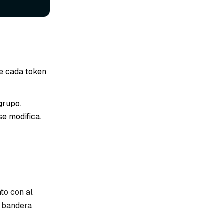
te cada token
grupo.
se modifica.
to con al
a bandera