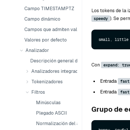
Campo TIMESTAMPTZ
Los tokens de la i
). Se per
speedy
Campo dinámico
Campos que admiten valores nulos
Valores por defecto
Analizador
Descripción general del analizador
Con
expand: tru
Analizadores integrados
Entrada
Tokenizadores
fast
Entrada
Filtros
fast
Minúsculas
Grupo de e
Plegado ASCII
Normalización del árabe