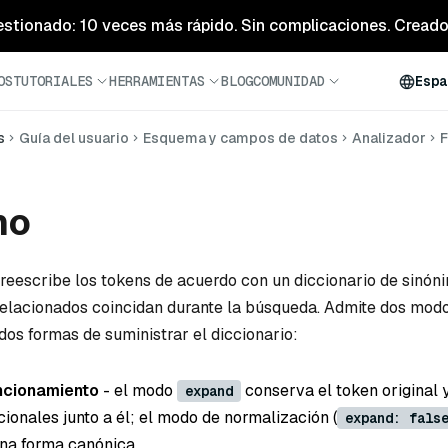
estionado: 10 veces más rápido. Sin complicaciones. Creado 
OS
TUTORIALES
HERRAMIENTAS
BLOG
COMUNIDAD
Espa
s
Guía del usuario
Esquema y campos de datos
Analizador
F
mo
reescribe los tokens de acuerdo con un diccionario de sinón
relacionados coincidan durante la búsqueda. Admite dos mod
dos formas de suministrar el diccionario:
ncionamiento
- el modo
conserva el token original 
expand
ionales junto a él; el modo de normalización (
expand: fals
una forma canónica.