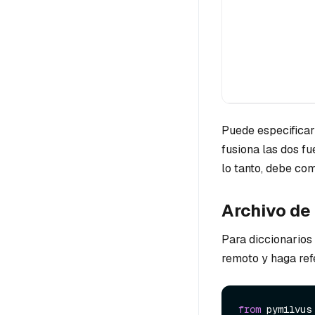
Puede especifica
fusiona las dos fu
lo tanto, debe co
Archivo de 
Para diccionarios
remoto y haga ref
from
 pymilvus