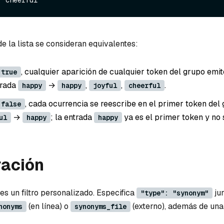
e la lista se consideran equivalentes:
, cualquier aparición de cualquier token del grupo emi
 true
trada
→
,
,
.
happy
happy
joyful
cheerful
, cada ocurrencia se reescribe en el primer token del 
 false
→
; la entrada
ya es el primer token y no 
ul
happy
happy
ración
es un filtro personalizado. Especifica
jun
"type": "synonym"
(en línea) o
(externo), además de un
nonyms
synonyms_file