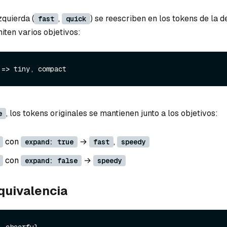
zquierda (
,
) se reescriben en los tokens de la d
fast
quick
miten varios objetivos:
, los tokens originales se mantienen junto a los objetivos:
e
con
→
,
expand: true
fast
speedy
con
→
expand: false
speedy
quivalencia