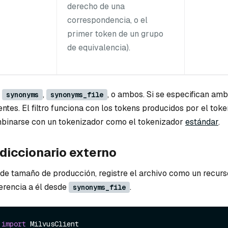
derecho de una
correspondencia, o el
primer token de un grupo
de equivalencia).
r
,
, o ambos. Si se especifican ambos
synonyms
synonyms_file
entes. El filtro funciona con los tokens producidos por el tok
mbinarse con un tokenizador como el tokenizador
estándar
.
diccionario externo
 de tamaño de producción, registre el archivo como un recurs
erencia a él desde
.
synonyms_file
 
import
 MilvusClient
