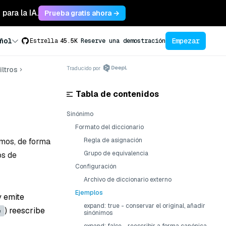
para la IA.
Prueba gratis ahora →
Empezar
ñol
Estrella
45.5K
Reserve una demostración
Traducido por
iltros
Tabla de contenidos
Sinónimo
Formato del diccionario
imos, de forma
Regla de asignación
Grupo de equivalencia
os de
Configuración
Archivo de diccionario externo
Ejemplos
y emite
expand: true - conservar el original, añadir
) reescribe
e
sinónimos