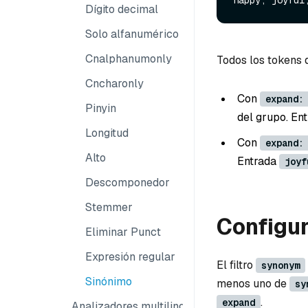
Dígito decimal
Solo alfanumérico
Cnalphanumonly
Todos los tokens d
Cncharonly
Con
expand:
Pinyin
del grupo. En
Longitud
Con
expand:
Alto
Entrada
joyf
Descomponedor
Stemmer
Configu
Eliminar Punct
Expresión regular
El filtro
synonym
Sinónimo
menos uno de
sy
.
expand
Analizadores multilingües