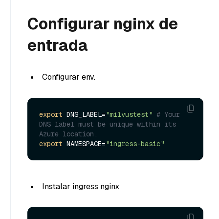
Configurar nginx de
entrada
Configurar env.
export
 DNS_LABEL=
"milvustest"
# Your 
DNS label must be unique within its 
Azure location.
export
 NAMESPACE=
"ingress-basic"
Instalar ingress nginx