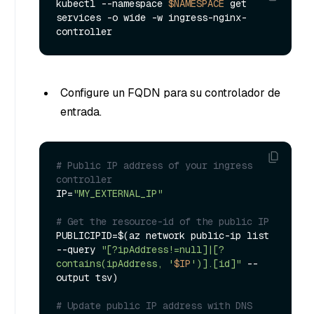
kubectl --namespace 
$NAMESPACE
 get 
services -o wide -w ingress-nginx-
Configure un FQDN para su controlador de
entrada.
# Public IP address of your ingress 
controller
IP=
"MY_EXTERNAL_IP"
# Get the resource-id of the public IP
PUBLICIPID=$(az network public-ip list 
--query 
"[?ipAddress!=null]|[?
contains(ipAddress, '
$IP
')].[id]"
 --
output tsv)

# Update public IP address with DNS 