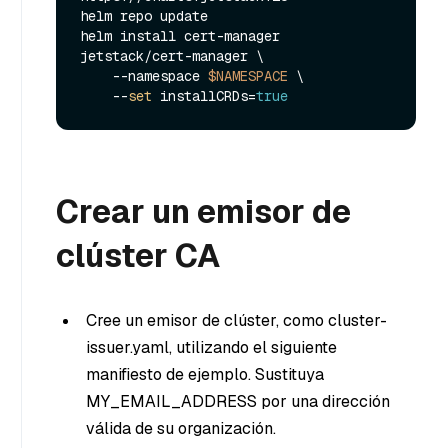
helm repo update

helm install cert-manager 
jetstack/cert-manager \

    --namespace 
$NAMESPACE
 \

    --
set
 installCRDs=
true
Crear un emisor de
clúster CA
Cree un emisor de clúster, como cluster-
issuer.yaml, utilizando el siguiente
manifiesto de ejemplo. Sustituya
MY_EMAIL_ADDRESS por una dirección
válida de su organización.