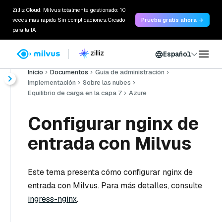
Zilliz Cloud: Milvus totalmente gestionado: 10
veces más rápido. Sin complicaciones. Creado
Prueba gratis ahora →
para la IA.
Español
Inicio
Documentos
Guía de administración
Implementación
Sobre las nubes
Equilibrio de carga en la capa 7
Azure
Configurar nginx de
entrada con Milvus
Este tema presenta cómo configurar nginx de
entrada con Milvus. Para más detalles, consulte
ingress-nginx
.