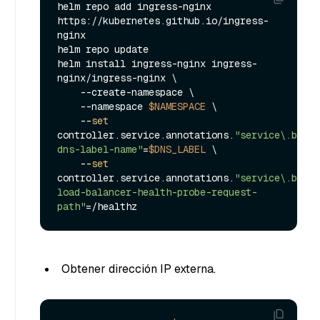
helm repo add ingress-nginx 
https://kubernetes.github.io/ingress-
nginx

helm repo update

helm install ingress-nginx ingress-
nginx/ingress-nginx \

    --create-namespace \

    --namespace 
$NAMESPACE
 \

    --
set
controller.service.annotations.
"service\.beta\
dns-label-name"
=
$DNS_LABEL
 \  

    --
set
controller.service.annotations.
"service\.beta\
load-balancer-health-probe-request-
path"
Obtener dirección IP externa.