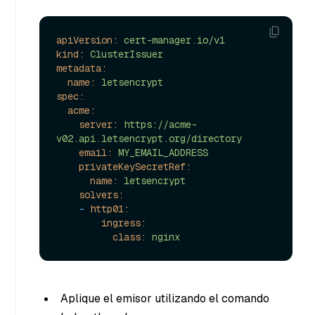
apiVersion:
cert-manager.io/v1
kind:
ClusterIssuer
metadata:
name:
letsencrypt
spec:
acme:
server:
https://acme-
v02.api.letsencrypt.org/directory
email:
MY_EMAIL_ADDRESS
privateKeySecretRef:
name:
letsencrypt
solvers:
-
http01:
ingress:
class:
nginx
Aplique el emisor utilizando el comando