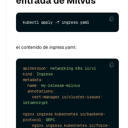
entrada de Milvus
el contenido de ingress.yaml:
apiVersion:
networking.k8s.io/v1
kind:
Ingress
metadata:
name:
my-release-milvus
annotations:
cert-manager.io/cluster-issuer:
letsencrypt
nginx.ingress.kubernetes.io/backend-
protocol:
GRPC
nginx.ingress.kubernetes.io/force-