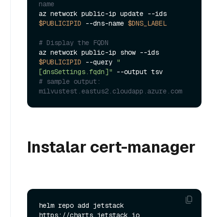
name
az network public-ip update --ids 
$PUBLICIPID
 --dns-name 
$DNS_LABEL
# Display the FQDN
az network public-ip show --ids 
$PUBLICIPID
 --query 
"
[dnsSettings.fqdn]"
# sample output: 
milvustest.eastus2.cloudapp.azure.com
Instalar cert-manager
helm repo add jetstack 
https://charts.jetstack.io
