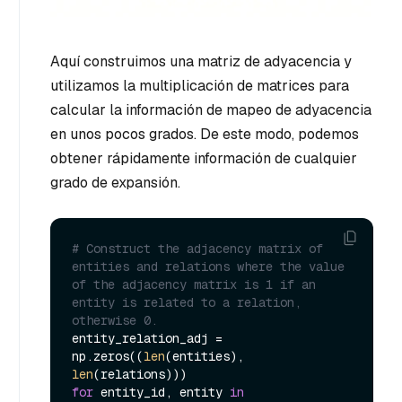
Aquí construimos una matriz de adyacencia y
utilizamos la multiplicación de matrices para
calcular la información de mapeo de adyacencia
en unos pocos grados. De este modo, podemos
obtener rápidamente información de cualquier
grado de expansión.
# Construct the adjacency matrix of 
entities and relations where the value 
of the adjacency matrix is 1 if an 
entity is related to a relation, 
otherwise 0.
entity_relation_adj = 
np.zeros((
len
(entities), 
len
for
 entity_id, entity 
in