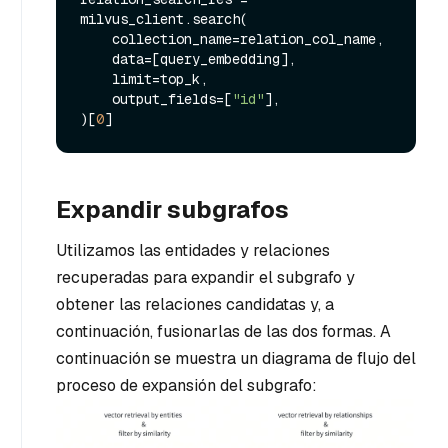
milvus_client.search(

    collection_name=relation_col_name,

    data=[query_embedding],

    limit=top_k,

    output_fields=[
"id"
],

)[
0
Expandir subgrafos
Utilizamos las entidades y relaciones
recuperadas para expandir el subgrafo y
obtener las relaciones candidatas y, a
continuación, fusionarlas de las dos formas. A
continuación se muestra un diagrama de flujo del
proceso de expansión del subgrafo: