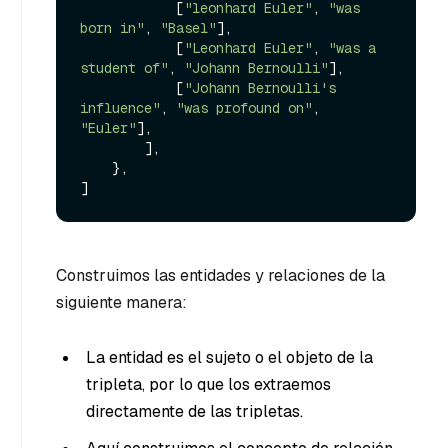
            [
"leonhard Euler"
, 
"was 
born in"
, 
"Basel"
],

            [
"Leonhard Euler"
, 
"was a 
student of"
, 
"Johann Bernoulli"
],

            [
"Johann Bernoulli's 
influence"
, 
"was profound on"
, 
"Euler"
],

        ],

    },

Construimos las entidades y relaciones de la
siguiente manera:
La entidad es el sujeto o el objeto de la
tripleta, por lo que los extraemos
directamente de las tripletas.