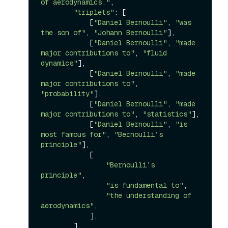
of aerodynamics."
,

"triplets"
: [

            [
"Daniel Bernoulli"
, 
"was 
the son of"
, 
"Johann Bernoulli"
],

            [
"Daniel Bernoulli"
, 
"made 
major contributions to"
, 
"fluid 
dynamics"
],

            [
"Daniel Bernoulli"
, 
"made 
major contributions to"
, 
"probability"
],

            [
"Daniel Bernoulli"
, 
"made 
major contributions to"
, 
"statistics"
],

            [
"Daniel Bernoulli"
, 
"is 
most famous for"
, 
"Bernoulli’s 
principle"
],

            [

"Bernoulli’s 
principle"
,

"is fundamental to"
,

"the understanding of 
aerodynamics"
,

            ],

        ],
