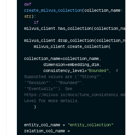
def
create_milvus_collection
(
collection_name: 
str
):

if
milvus_client.has_collection(collection_name=c
milvus_client.drop_collection(collection_name=
    milvus_client.create_collection(

collection_name=collection_name,

        dimension=embedding_dim,

        consistency_level=
"Bounded"
,  
# 
Supported values are (`"Strong"`, 
`"Session"`, `"Bounded"`, 
`"Eventually"`). See 
https://milvus.io/docs/tune_consistency.md#Con
Level for more details.
    )

entity_col_name = 
"entity_collection"
relation_col_name = 