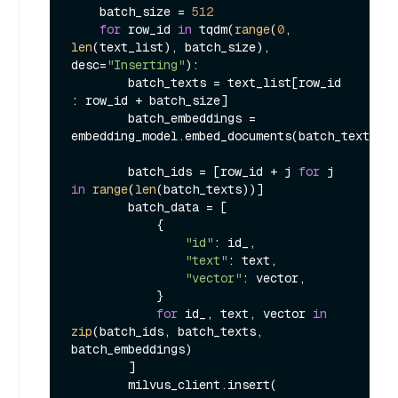
    batch_size = 
512
for
 row_id 
in
 tqdm(
range
(
0
, 
len
(text_list), batch_size), 
desc=
"Inserting"
):

        batch_texts = text_list[row_id 
: row_id + batch_size]

        batch_embeddings = 
embedding_model.embed_documents(batch_texts)

        batch_ids = [row_id + j 
for
 j 
in
range
(
len
(batch_texts))]

        batch_data = [

            {

"id"
: id_,

"text"
: text,

"vector"
: vector,

            }

for
 id_, text, vector 
in
zip
(batch_ids, batch_texts, 
batch_embeddings)

        ]

        milvus_client.insert(
