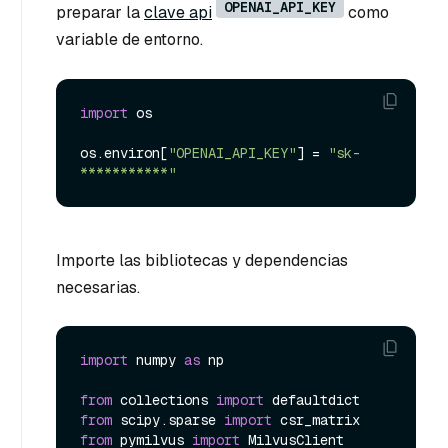
OPENAI_API_KEY
preparar la
clave api
como
variable de entorno.
import
 os

os.environ[
"OPENAI_API_KEY"
] = 
"sk-
***********"
Importe las bibliotecas y dependencias
necesarias.
import
 numpy 
as
 np

from
 collections 
import
from
 scipy.sparse 
import
from
 pymilvus 
import