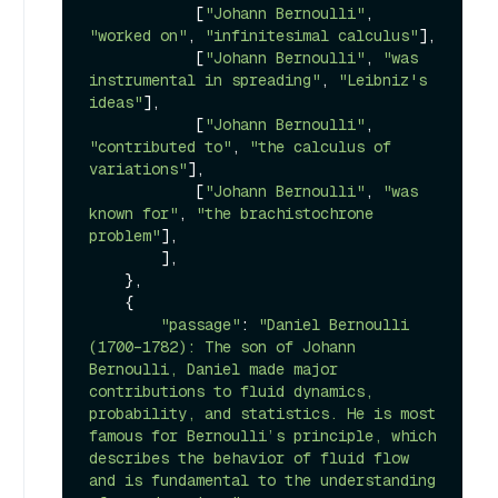
            [
"Johann Bernoulli"
, 
"worked on"
, 
"infinitesimal calculus"
],

            [
"Johann Bernoulli"
, 
"was 
instrumental in spreading"
, 
"Leibniz's 
ideas"
],

            [
"Johann Bernoulli"
, 
"contributed to"
, 
"the calculus of 
variations"
],

            [
"Johann Bernoulli"
, 
"was 
known for"
, 
"the brachistochrone 
problem"
],

        ],

    },

    {

"passage"
: 
"Daniel Bernoulli 
(1700–1782): The son of Johann 
Bernoulli, Daniel made major 
contributions to fluid dynamics, 
probability, and statistics. He is most 
famous for Bernoulli’s principle, which 
describes the behavior of fluid flow 
and is fundamental to the understanding 