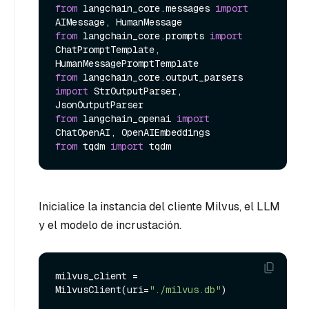
from
 langchain_core.messages 
import
from
 langchain_core.prompts 
import
ChatPromptTemplate, 
from
 langchain_core.output_parsers 
import
 StrOutputParser, 
from
 langchain_openai 
import
from
 tqdm 
import
Inicialice la instancia del cliente Milvus, el LLM
y el modelo de incrustación.
milvus_client = 
MilvusClient(uri=
"./milvus.db"
)
