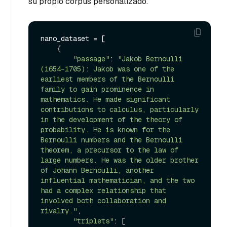
su propio corpus personalizado.
nano_dataset = [

    {

"passage"
: 
"Jakob Bernoulli 
(1654–1705): Jakob was one of the 
earliest members of the Bernoulli 
family to gain prominence in 
mathematics. He made significant 
contributions to calculus, particularly 
in the development of the theory of 
probability. He is known for the 
Bernoulli numbers and the Bernoulli 
theorem, a precursor to the law of 
large numbers. He was the older brother 
of Johann Bernoulli, another 
influential mathematician, and the two 
had a complex relationship that 
involved both collaboration and 
rivalry."
,

"triplets"
: [
