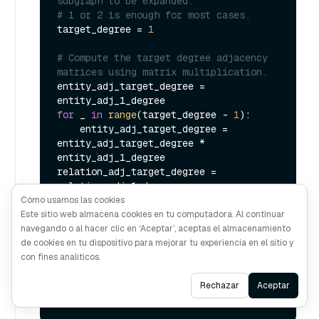
subgraph to be expanded.
# 1 or 2 is enough for most cases.
target_degree = 
1
# Compute the target degree adjacency 
matrices using matrix multiplication.
entity_adj_target_degree = 
for
 _ 
in
range
(target_degree - 
1
):

    entity_adj_target_degree = 
entity_adj_target_degree * 
entity_adj_1_degree

relation_adj_target_degree = 
for
 _ 
in
range
(target_degree - 
1
):

Cómo usamos las cookies
    relation_adj_target_degree = 
Este sitio web almacena cookies en tu computadora. Al continuar
relation_adj_target_degree * 
navegando o al hacer clic en ‘Aceptar’, aceptas el almacenamiento
relation_adj_1_degree

de cookies en tu dispositivo para mejorar tu experiencia en el sitio y
con fines analíticos.
entity_relation_adj_target_degree = 
Ask AI
entity_adj_target_degree @ 
Rechazar
Aceptar