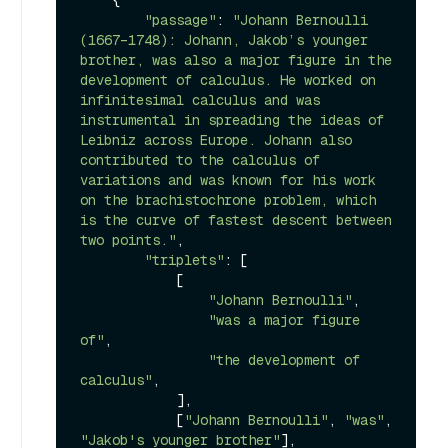
"passage"
: 
"Johann Bernoulli 
(1667–1748): Johann, Jakob’s younger 
brother, was also a major figure in the 
development of calculus. He worked on 
infinitesimal calculus and was 
instrumental in spreading the ideas of 
Leibniz across Europe. Johann also 
contributed to the calculus of 
variations and was known for his work 
on the brachistochrone problem, which 
is the curve of fastest descent between 
two points."
,

"triplets"
: [

            [

"Johann Bernoulli"
,

"was a major figure 
of"
,

"the development of 
calculus"
,

            ],

            [
"Johann Bernoulli"
, 
"was"
, 
"Jakob's younger brother"
],
