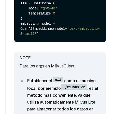
llm = ChatOpenAI(

    model=
"gpt-4o"
,

    temperature=
0
,

)

embedding_model = 
OpenAIEmbeddings(model=
"text-embedding-
3-small"
Para los args en MilvusClient:
uri
Establecer el
como un archivo
./milvus.db
local, por ejemplo
, es el
método más conveniente, ya que
utiliza automáticamente
Milvus Lite
para almacenar todos los datos en