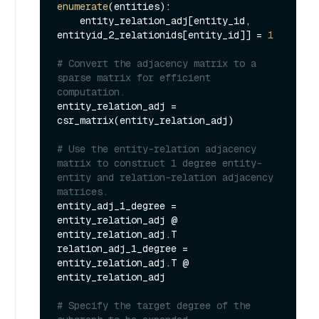
enumerate
(entities):

    entity_relation_adj[entity_id, 
entityid_2_relationids[entity_id]] = 
1
# Convert the adjacency matrix to a 
sparse matrix for efficient 
computation.
entity_relation_adj = 
csr_matrix(entity_relation_adj)

# Use the entity-relation adjacency 
matrix to construct 1 degree entity-
entity and relation-relation adjacency 
matrices.
entity_adj_1_degree = 
entity_relation_adj @ 
entity_relation_adj.T

relation_adj_1_degree = 
entity_relation_adj.T @ 
entity_relation_adj

# Specify the target degree of the 