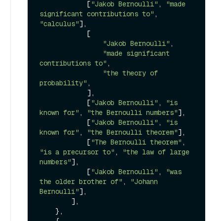
            [
"Jakob Bernoulli"
, 
"made 
significant contributions to"
, 
"calculus"
],

            [

"Jakob Bernoulli"
,

"made significant 
contributions to"
,

"the theory of 
probability"
,

            ],

            [
"Jakob Bernoulli"
, 
"is 
known for"
, 
"the Bernoulli numbers"
],

            [
"Jakob Bernoulli"
, 
"is 
known for"
, 
"the Bernoulli theorem"
],

            [
"The Bernoulli theorem"
, 
"is a precursor to"
, 
"the law of large 
numbers"
],

            [
"Jakob Bernoulli"
, 
"was 
the older brother of"
, 
"Johann 
Bernoulli"
],

        ],

    },

    {
