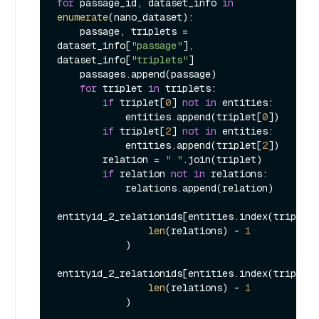
for
 passage_id, dataset_info 
in
enumerate
(nano_dataset):

    passage, triplets = 
dataset_info[
"passage"
], 
dataset_info[
"triplets"
]

    passages.append(passage)

for
 triplet 
in
 triplets:

if
 triplet[
0
] 
not
in
 entities:

            entities.append(triplet[
0
])

if
 triplet[
2
] 
not
in
 entities:

            entities.append(triplet[
2
])

        relation = 
" "
.join(triplet)

if
 relation 
not
in
 relations:

            relations.append(relation)

entityid_2_relationids[entities.index(triplet[
len
(relations) - 
1
            )

entityid_2_relationids[entities.index(triplet[
len
(relations) - 
1
            )
