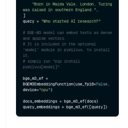
"Born in Maida Vale, London, Turing 
was raised in southern England."
,

]

query = 
"Who started AI research?"
# BGE-M3 model can embed texts as dense 
and sparse vectors.
# It is included in the optional 
`model` module in pymilvus, to install 
it,
# simply run "pip install 
pymilvus[model]".
bge_m3_ef = 
BGEM3EmbeddingFunction(use_fp16=
False
, 
device=
"cpu"
)

docs_embeddings = bge_m3_ef(docs)
