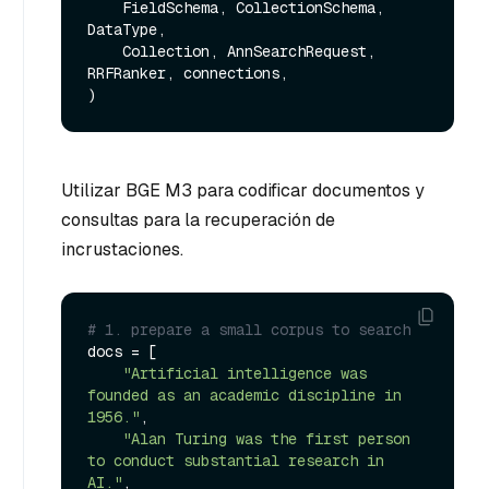
    FieldSchema, CollectionSchema, 
DataType,

    Collection, AnnSearchRequest, 
RRFRanker, connections,

Utilizar BGE M3 para codificar documentos y
consultas para la recuperación de
incrustaciones.
# 1. prepare a small corpus to search
docs = [

"Artificial intelligence was 
founded as an academic discipline in 
1956."
,

"Alan Turing was the first person 
to conduct substantial research in 
AI."
,
