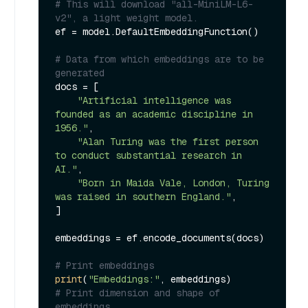
# This will download "all-MiniLM-L6-
v2", a light weight model.
ef = model.DefaultEmbeddingFunction()

# Data from which embeddings are to be 
generated 
docs = [

"Artificial intelligence was 
founded as an academic discipline in 
1956."
,

"Alan Turing was the first person 
to conduct substantial research in 
AI."
,

"Born in Maida Vale, London, Turing 
was raised in southern England."
,

]

embeddings = ef.encode_documents(docs)

# Print embeddings
print
(
"Embeddings:"
# Print dimension and shape of 
embeddings