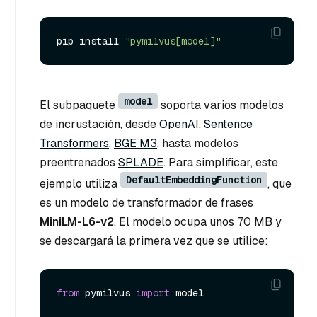
pip install 
"pymilvus[model]"
model
El subpaquete
soporta varios modelos
de incrustación, desde
OpenAI
,
Sentence
Transformers
,
BGE M3
, hasta modelos
preentrenados
SPLADE
. Para simplificar, este
DefaultEmbeddingFunction
ejemplo utiliza
, que
es un modelo de transformador de frases
MiniLM-L6-v2
. El modelo ocupa unos 70 MB y
se descargará la primera vez que se utilice:
from
 pymilvus 
import
 model
