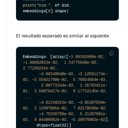
print
(
"Dim:"
, ef.dim, 
embeddings[
0
El resultado esperado es similar al siguiente:
Embeddings: [array([-
3.09392996e-02
, 
-
1.80662833e-02
,  
1.34775648e-02
,  
2.77156215e-02
,

       -
4.86349640e-03
, -
3.12581174e-
02
, -
3.55921760e-02
,  
5.76934684e-03
,

2.80773244e-03
,  
1.35783911e-
01
,  
3.59678417e-02
,  
6.17732145e-02
,

...

       -
4.61330153e-02
, -
4.85207550e-
02
,  
3.13997865e-02
,  
7.82178566e-02
,

       -
4.75336798e-02
,  
5.21207601e-
02
,  
9.04406682e-02
, -
5.36676683e-02
],

      dtype=float32)]
