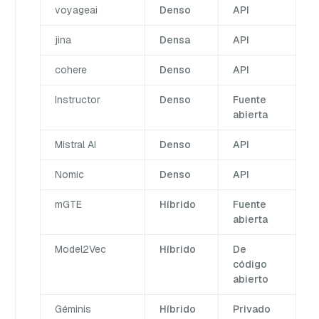
voyageai
Denso
API
jina
Densa
API
cohere
Denso
API
Instructor
Denso
Fuente
abierta
Mistral AI
Denso
API
Nomic
Denso
API
mGTE
Híbrido
Fuente
abierta
Model2Vec
Híbrido
De
código
abierto
Géminis
Híbrido
Privado