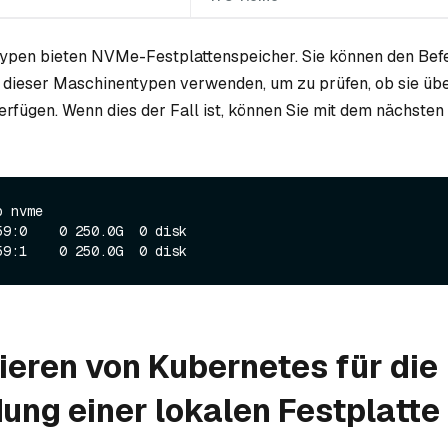
ypen bieten NVMe-Festplattenspeicher. Sie können den Bef
n dieser Maschinentypen verwenden, um zu prüfen, ob sie ü
erfügen. Wenn dies der Fall ist, können Sie mit dem nächsten 
 nvme

59:0    0 250.0G  0 disk 

ieren von Kubernetes für die
ng einer lokalen Festplatte