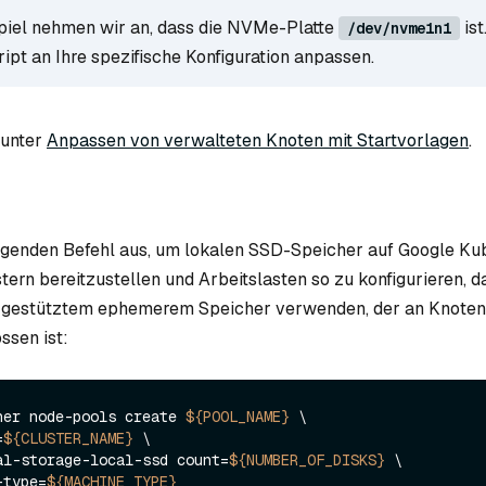
piel nehmen wir an, dass die NVMe-Platte
ist
/dev/nvme1n1
ipt an Ihre spezifische Konfiguration anpassen.
 unter
Anpassen von verwalteten Knoten mit Startvorlagen
.
olgenden Befehl aus, um lokalen SSD-Speicher auf Google Ku
tern bereitzustellen und Arbeitslasten so zu konfigurieren, d
gestütztem ephemerem Speicher verwenden, der an Knoten 
ssen ist:
ner node-pools create 
${POOL_NAME}
 \

=
${CLUSTER_NAME}
 \

meral-storage-local-ssd count=
${NUMBER_OF_DISKS}
 \

e-type=
${MACHINE_TYPE}