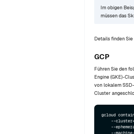
Im obigen Beis
müssen das Skr
Details finden Sie
GCP
Führen Sie den f
Engine (GKE)-Clus
von lokalem SSD-
Cluster angeschlo
gcloud contai
    --cluster
    --ephe
    --machin