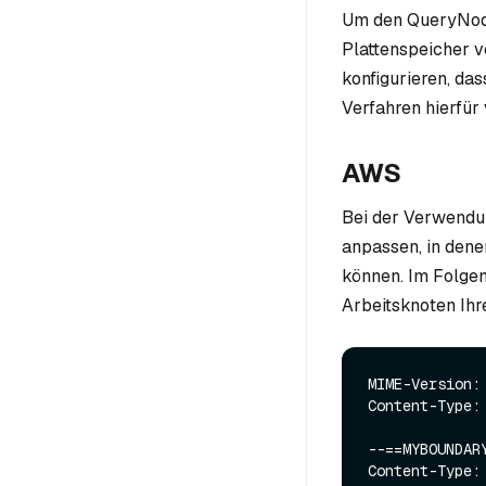
Um den QueryNode
Plattenspeicher 
konfigurieren, da
Verfahren hierfür 
AWS
Bei der Verwendu
anpassen, in dene
können. Im Folgen
Arbeitsknoten Ih
MIME-Version: 
Content-Type:
--==MYBOUNDARY
Content-Type: