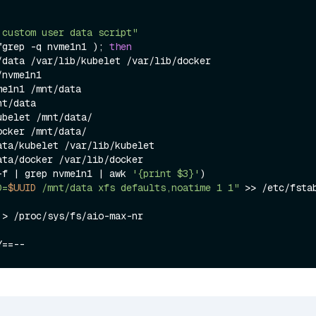
 custom user data script"
fgrep -q nvme1n1 ); 
then
/data /var/lib/kubelet /var/lib/docker

nvme1n1

ata/docker /var/lib/docker

-f | grep nvme1n1 | awk 
'{print $3}'
)

D=
$UUID
 /mnt/data xfs defaults,noatime 1 1"
 > /proc/sys/fs/aio-max-nr
