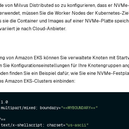
 von Milvus Distributed so zu konfigurieren, dass er NVMe
verwendet, müssen Sie die Worker Nodes der Kubernetes-Ziel
ss sie die Container und Images auf einer NVMe-Platte speich
variiert je nach Cloud-Anbieter.
ng von Amazon EKS können Sie verwaltete Knoten mit Start
n Sie Konfigurationseinstellungen für Ihre Knotengruppen a
den finden Sie ein Beispiel dafür, wie Sie eine NVMe-Festpla
res Amazon EKS-Clusters einbinden:
1.0

 multipart/mixed; boundary=
"==MYBOUNDARY=="
==

 text/x-shellscript; charset=
"us-ascii"