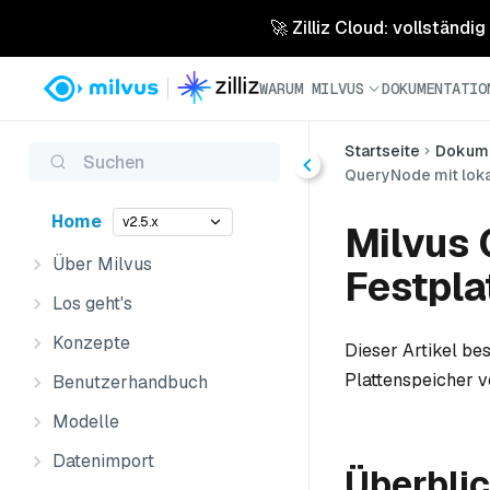
🚀 Zilliz Cloud: vollständig
WARUM MILVUS
DOKUMENTATIO
Startseite
Dokume
Suchen
QueryNode mit loka
Home
v2.5.x
Milvus 
Über Milvus
Festpla
Los geht's
Konzepte
Dieser Artikel be
Plattenspeicher 
Benutzerhandbuch
Modelle
Datenimport
Überbli