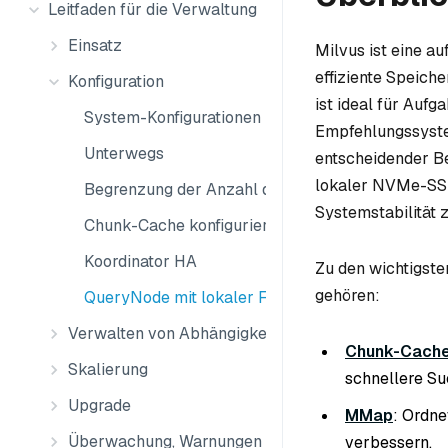
Leitfaden für die Verwaltung
Einsatz
Milvus ist eine au
effiziente Speich
Konfiguration
ist ideal für Auf
System-Konfigurationen
Empfehlungssystem
Unterwegs
entscheidender Be
lokaler NVMe-SSD
Begrenzung der Anzahl der Sammlungen
Systemstabilität z
Chunk-Cache konfigurieren
Koordinator HA
Zu den wichtigste
gehören:
QueryNode mit lokaler Festplatte
Verwalten von Abhängigkeiten
Chunk-Cach
Skalierung
schnellere Su
Upgrade
MMap
: Ordne
Überwachung, Warnungen und Protokolle
verbessern.