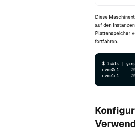
Diese Maschinent
auf den Instanze
Plattenspeicher v
fortfahren.
$ lsblk | grep
nvme0n1     2
Konfigur
Verwendu