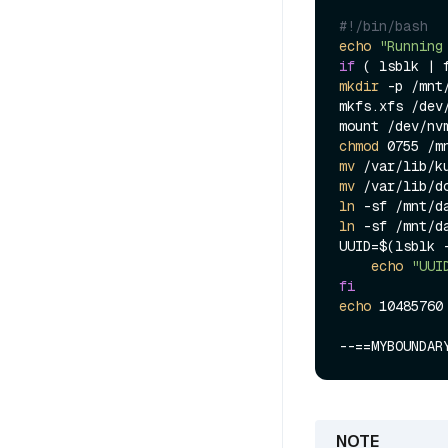
#!/bin/bash
echo
"Running
if
 ( lsblk | 
mkdir
 -p /mnt
mkfs.xfs /dev/
chmod
mv
mv
ln
ln
 -sf /mnt/d
UUID=$(lsblk 
echo
"UUI
fi
echo
 10485760