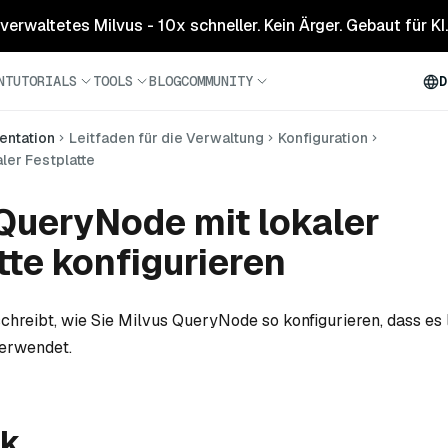
 verwaltetes Milvus - 10x schneller. Kein Ärger. Gebaut für KI.
N
TUTORIALS
TOOLS
BLOG
COMMUNITY
D
ntation
Leitfaden für die Verwaltung
Konfiguration
ler Festplatte
QueryNode mit lokaler
tte konfigurieren
schreibt, wie Sie Milvus QueryNode so konfigurieren, dass es
verwendet.
ck