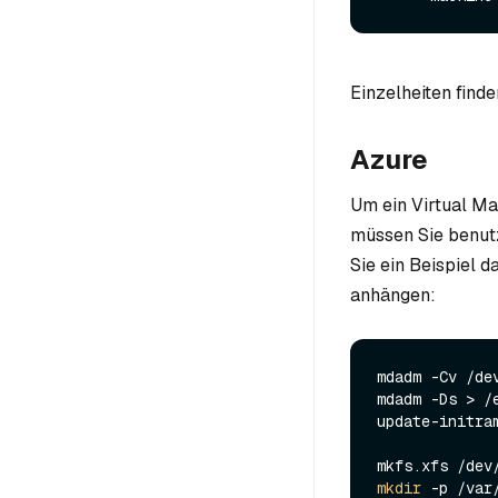
Einzelheiten finde
Azure
Um ein Virtual Ma
müssen Sie benutz
Sie ein Beispiel 
anhängen:
mdadm -Cv /de
mdadm -Ds > /e
update-initram
mkdir