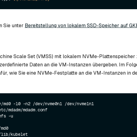
n Sie unter
Bereitstellung von lokalem SSD-Speicher auf GK
chine Scale Set (VMSS) mit lokalem NVMe-Plattenspeicher z
erdefinierte Daten an die VM-Instanzen übergeben. Im Folg
dafür, wie Sie eine NVMe-Festplatte an die VM-Instanzen in 
v/md0 -l0 -n2 /dev/nvme0n1 /dev/nvme1n1

tc/mdadm/mdadm.conf 

fs -u
