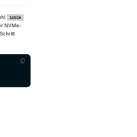
ehl
lsblk
ber NVMe-
Schritt