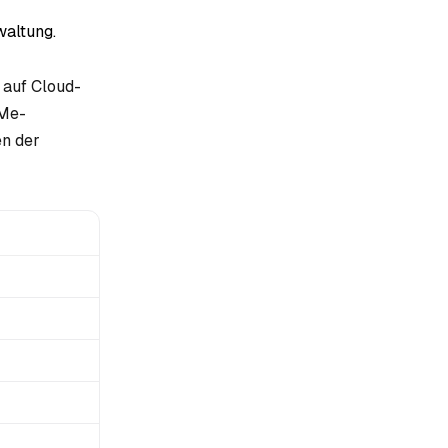
waltung.
auf Cloud-
VMe-
en der