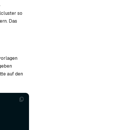
-
cluster so
ern. Das
vorlagen
ngeben
tte auf den