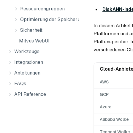
Ressourcengruppen
DiskANN-Ind
Optimierung der Speicherung
In diesem Artikel
Sicherheit
Plattformen und 
Milvus WebUI
Plattenspeicher. 
verschiedenen Clo
Werkzeuge
Integrationen
Cloud-Anbiet
Anleitungen
AWS
FAQs
API Reference
GCP
Azure
Alibaba Wolke
Tencent Wolke