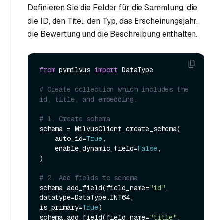
Definieren Sie die Felder für die Sammlung, die
die ID, den Titel, den Typ, das Erscheinungsjahr,
die Bewertung und die Beschreibung enthalten.
from
 pymilvus 
import
 DataType

# Create collection which includes the 
id, title, and embedding.
# 1. Create schema
schema = MilvusClient.create_schema(

    auto_id=
True
,

    enable_dynamic_field=
False
,

)

# 2. Add fields to schema
schema.add_field(field_name=
"id"
, 
datatype=DataType.INT64, 
is_primary=
True
)

schema.add_field(field_name=
"title"
, 