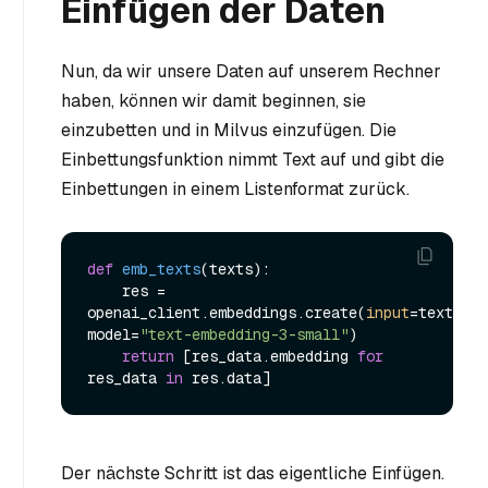
Einfügen der Daten
Nun, da wir unsere Daten auf unserem Rechner
haben, können wir damit beginnen, sie
einzubetten und in Milvus einzufügen. Die
Einbettungsfunktion nimmt Text auf und gibt die
Einbettungen in einem Listenformat zurück.
def
emb_texts
(
texts
):

    res = 
openai_client.embeddings.create(
input
=texts, 
model=
"text-embedding-3-small"
)

return
 [res_data.embedding 
for
res_data 
in
Der nächste Schritt ist das eigentliche Einfügen.