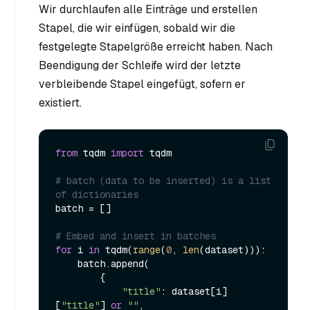
Wir durchlaufen alle Einträge und erstellen
Stapel, die wir einfügen, sobald wir die
festgelegte Stapelgröße erreicht haben. Nach
Beendigung der Schleife wird der letzte
verbleibende Stapel eingefügt, sofern er
existiert.
from
 tqdm 
import
 tqdm

# batch (data to be inserted) is a list 
of dictionaries
batch = []

# Embed and insert in batches
for
 i 
in
 tqdm(
range
(
0
, 
len
(dataset))):

    batch.append(

        {

"title"
: dataset[i]
[
"title"
] 
or
""
,
