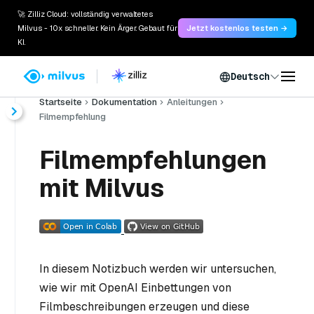
🚀 Zilliz Cloud: vollständig verwaltetes
Milvus - 10x schneller. Kein Ärger. Gebaut für
Jetzt kostenlos testen →
KI.
Deutsch
Startseite
Dokumentation
Anleitungen
Filmempfehlung
Filmempfehlungen
mit Milvus
In diesem Notizbuch werden wir untersuchen,
wie wir mit OpenAI Einbettungen von
Filmbeschreibungen erzeugen und diese