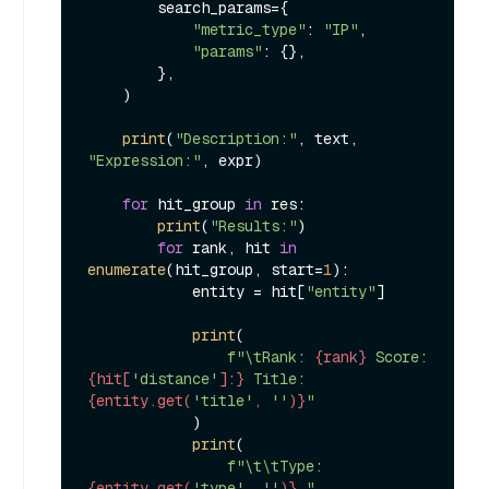
        search_params={

"metric_type"
: 
"IP"
,

"params"
: {},

        },

    )

print
(
"Description:"
, text, 
"Expression:"
, expr)

for
 hit_group 
in
 res:

print
(
"Results:"
)

for
 rank, hit 
in
enumerate
(hit_group, start=
1
):

            entity = hit[
"entity"
]

print
(

f"\tRank: 
{rank}
 Score: 
{hit[
'distance'
]:}
 Title: 
{entity.get(
'title'
, 
''
)}
"
            )

print
(

f"\t\tType: 
{entity.get(
'type'
, 
''
)}
 "