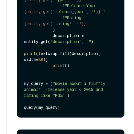
f"Release Year: 
{entity.get(
'release_year'
, 
''
)}
 "
f"Rating: 
{entity.get(
'rating'
, 
''
)}
"
            )

            description = 
entity.get(
"description"
, 
""
)

print
(textwrap.fill(description, 
width=
88
))

print
()

my_query = (
"movie about a fluffly 
animal"
, 
'release_year < 2019 and 
rating like "PG%"'
)
