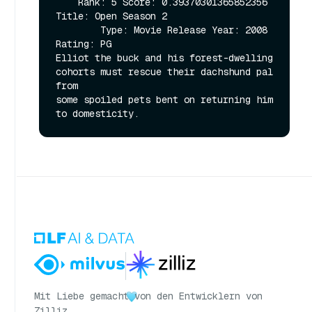
    Rank: 5 Score: 0.39370301365852356 
Title: Open Season 2

        Type: Movie Release Year: 2008 
Rating: PG

Elliot the buck and his forest-dwelling 
cohorts must rescue their dachshund pal 
from

some spoiled pets bent on returning him 
Mit Liebe gemacht
von den Entwicklern von
Zilliz