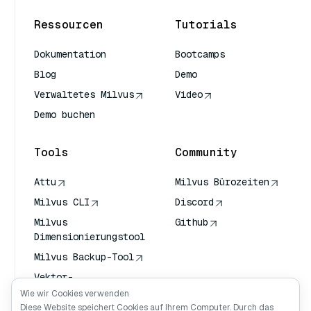
Ressourcen
Tutorials
Dokumentation
Bootcamps
Blog
Demo
Verwaltetes Milvus
Video
Demo buchen
Tools
Community
Attu
Milvus Bürozeiten
Milvus CLI
Discord
Milvus
Github
Dimensionierungstool
Milvus Backup-Tool
Vektor-
Transportdienst
Wie wir Cookies verwenden
(VTS)
Diese Website speichert Cookies auf Ihrem Computer. Durch das