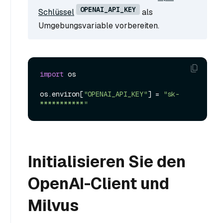
OPENAI_API_KEY
Schlüssel
als
Umgebungsvariable vorbereiten.
import
 os

os.
environ
[
"OPENAI_API_KEY"
] = 
"sk-
***********"
Initialisieren Sie den
OpenAI-Client und
Milvus