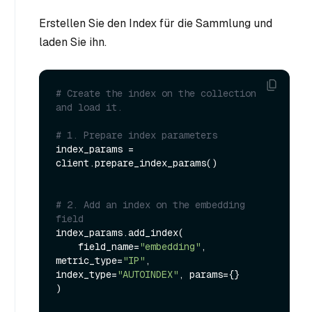
Erstellen Sie den Index für die Sammlung und
laden Sie ihn.
# Create the index on the collection 
and load it.
# 1. Prepare index parameters
index_params = 
client.prepare_index_params()

# 2. Add an index on the embedding 
field
index_params.add_index(

    field_name=
"embedding"
, 
metric_type=
"IP"
, 
index_type=
"AUTOINDEX"
, params={}

)
