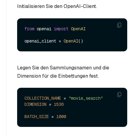
Initialisieren Sie den OpenAI-Client.
from
 openai 
import
OpenAI
openai_client = 
OpenAI
Legen Sie den Sammlungsnamen und die
Dimension für die Einbettungen fest.
COLLECTION_NAME
 = 
"movie_search"
DIMENSION
 = 
1536
BATCH_SIZE
 = 
1000