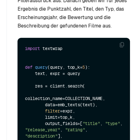
Filterausdruck aus. Danach geben wir für jedes
Ergebnis die Punktzahl, den Titel, den Typ, das
Erscheinungsjahr, die Bewertung und die
Beschreibung der gefundenen Filme aus.
import
 textwrap

def
query
(
query, top_k=
5
):

    text, expr = query

    res = client.search(

collection_name=COLLECTION_NAME,

        data=emb_texts(text),

filter
=expr,

        limit=top_k,

        output_fields=[
"title"
, 
"type"
, 
"release_year"
, 
"rating"
, 
"description"
],
