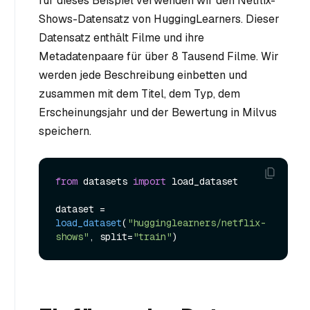
für dieses Beispiel verwenden wir den Netflix-
Shows-Datensatz von HuggingLearners. Dieser
Datensatz enthält Filme und ihre
Metadatenpaare für über 8 Tausend Filme. Wir
werden jede Beschreibung einbetten und
zusammen mit dem Titel, dem Typ, dem
Erscheinungsjahr und der Bewertung in Milvus
speichern.
from
 datasets 
import
 load_dataset

dataset = 
load_dataset
(
"hugginglearners/netflix-
shows"
, split=
"train"