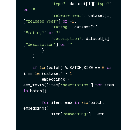
"type"
: dataset[i][
"type"
] 
or
""
,

"release_year"
: dataset[i]
[
"release_year"
] 
or
 -
1
,

"rating"
: dataset[i]
[
"rating"
] 
or
""
,

"description"
: dataset[i]
[
"description"
] 
or
""
,

        }

    )

if
len
(batch) % BATCH_SIZE == 
0
or
i == 
len
(dataset) - 
1
:

        embeddings = 
emb_texts([item[
"description"
] 
for
 item 
in
 batch])

for
 item, emb 
in
zip
(batch, 
embeddings):

            item[
"embedding"
] = emb
