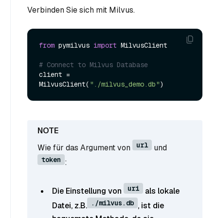
Verbinden Sie sich mit Milvus.
from
 pymilvus 
import
 MilvusClient

# Connect to Milvus Database
client = 
MilvusClient(
"./milvus_demo.db"
url
Wie für das Argument von
und
token
:
uri
Die Einstellung von
als lokale
./milvus.db
Datei, z.B.
, ist die