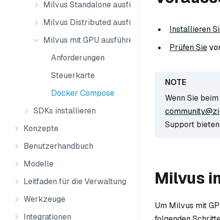
Milvus Standalone ausführen
Milvus Distributed ausführen
Installieren S
Milvus mit GPU ausführen
Prüfen Sie
vor
Anforderungen
Steuerkarte
Docker Compose
Wenn Sie beim 
SDKs installieren
community@zil
Support bieten
Konzepte
Benutzerhandbuch
Modelle
Milvus i
Leitfaden für die Verwaltung
Werkzeuge
Um Milvus mit GPU
Integrationen
folgenden Schritte