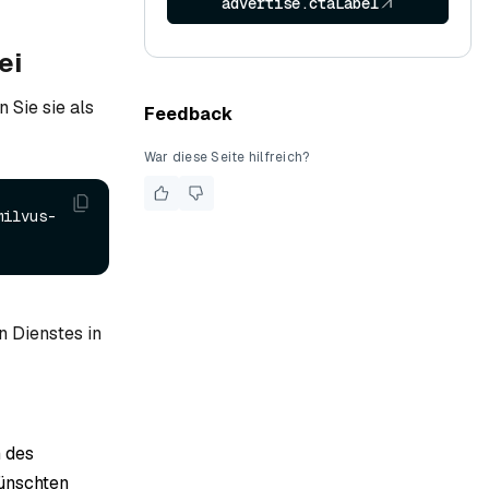
advertise.ctaLabel
ei
 Sie sie als
Feedback
War diese Seite hilfreich?
milvus-
 Dienstes in
n des
wünschten