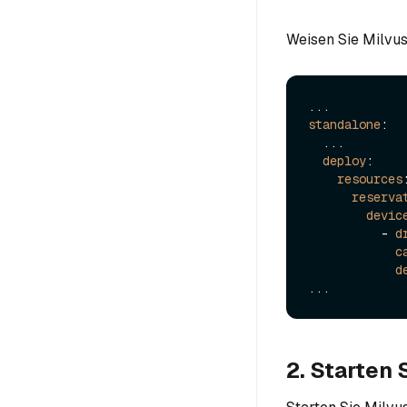
Weisen Sie Milvu
standalone
:

  ...

deploy
:

resources
:
reserva
devic
          - 
d
c
d
2. Starten 