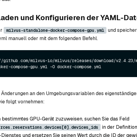
rladen und Konfigurieren der YAML-Dat
er
und speichern
milvus-standalone-docker-compose-gpu.yml
ml manuell oder mit dem folgenden Befehl.
//github.com/milvus-io/milvus/releases/download/v2.4.23/
e Änderungen an den Umgebungsvariablen des eigenständigen
ie folgt vornehmen:
n bestimmtes GPU-Gerät zuzuweisen, suchen Sie das Feld
in der Definitio
urces.reservations.devices[0].devices_ids
-Dienstes und ersetzen Sie seinen Wert durch die ID der ge