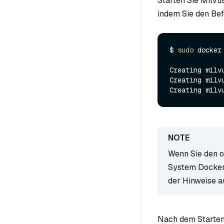
Starten Sie Milvu
indem Sie den Bef
$ 
sudo
 docker
Creating milv
Creating milv
Creating milv
Wenn Sie den o
System Docker C
der Hinweise a
Nach dem Starten