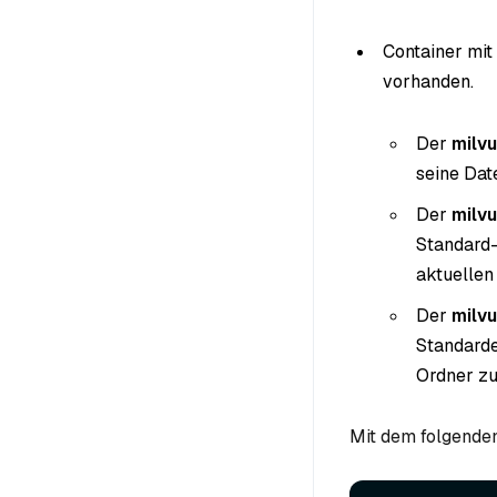
Container mi
vorhanden.
Der
milv
seine Dat
Der
milv
Standard-
aktuellen
Der
milv
Standarde
Ordner zu
Mit dem folgenden