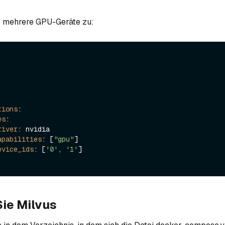
s mehrere GPU-Geräte zu:


tions
:

es
:

river
: nvidia

apabilities
: [
"gpu"
]

evice_ids
: [
'0'
, 
'1'
]

Sie Milvus