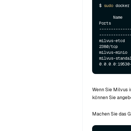
$ 
sudo
 docker 
      Name                     Command                  State                            
Ports

-------------
-------------
milvus-etcd  
2380/tcp

milvus-minio 
milvus-standalon
Wenn Sie Milvus 
können Sie angeb
Machen Sie das 