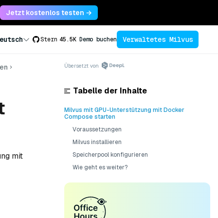
Jetzt kostenlos testen →
Verwaltetes Milvus
eutsch
Stern
45.5K
Demo buchen
Übersetzt von
ren
Tabelle der Inhalte
t
Milvus mit GPU-Unterstützung mit Docker
Compose starten
Voraussetzungen
Milvus installieren
ung mit
Speicherpool konfigurieren
Wie geht es weiter?