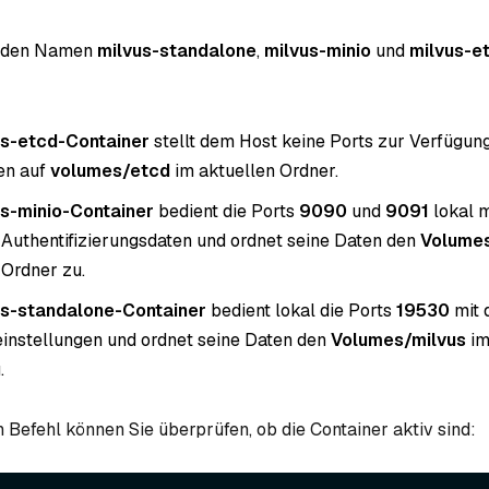
t den Namen
milvus-standalone
,
milvus-minio
und
milvus-e
us-etcd-Container
stellt dem Host keine Ports zur Verfügu
en auf
volumes/etcd
im aktuellen Ordner.
us-minio-Container
bedient die Ports
9090
und
9091
lokal m
Authentifizierungsdaten und ordnet seine Daten den
Volumes
 Ordner zu.
us-standalone-Container
bedient lokal die Ports
19530
mit 
instellungen und ordnet seine Daten den
Volumes/milvus
im
.
 Befehl können Sie überprüfen, ob die Container aktiv sind: