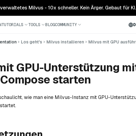
 verwaltetes Milvus - 10x schneller. Kein Ärger. Gebaut für KI.
N
TUTORIALS
TOOLS
BLOG
COMMUNITY
D
ntation
Los geht's
Milvus installieren
Milvus mit GPU ausfüh
mit GPU-Unterstützung mi
 Compose starten
schaulicht, wie man eine Milvus-Instanz mit GPU-Unterstütz
tartet.
etzungen