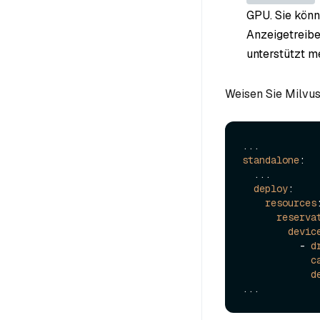
GPU. Sie kön
Anzeigetreibe
unterstützt m
Weisen Sie Milvus
standalone
:

  ...

deploy
:

resources
:
reserva
devic
          - 
d
c
d