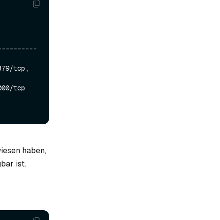
----------
79/tcp, 
00/tcp

iesen haben,
ar ist.