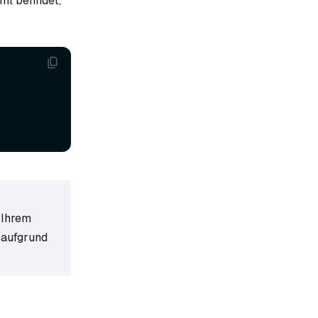
ml befindet,
 Ihrem
e aufgrund