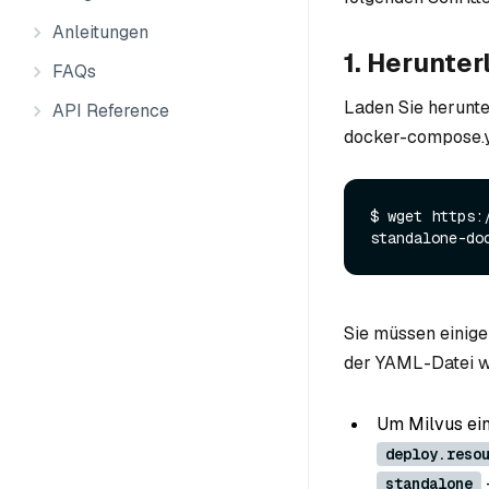
Anleitungen
1. Herunte
FAQs
Laden Sie herunt
API Reference
docker-compose.y
$ wget https:
Sie müssen einig
der YAML-Datei w
Um Milvus ei
deploy.reso
standalone