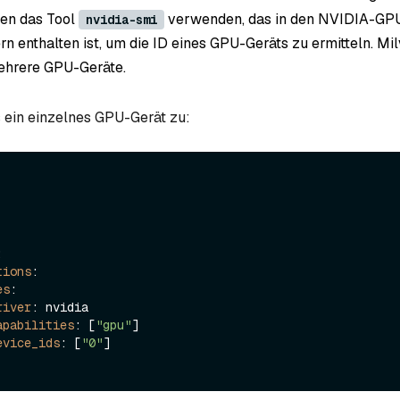
nen das Tool
verwenden, das in den NVIDIA-GP
nvidia-smi
rn enthalten ist, um die ID eines GPU-Geräts zu ermitteln. Mi
ehrere GPU-Geräte.
 ein einzelnes GPU-Gerät zu:


tions
:

es
:

river
: nvidia

apabilities
: [
"gpu"
]

evice_ids
: [
"0"
]
