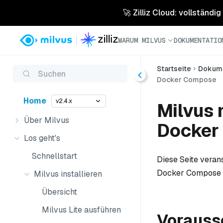
🚀 Zilliz Cloud: vollständig
WARUM MILVUS
DOKUMENTATIO
Startseite
Dokume
Suchen
Docker Compose
Home
v2.4.x
Milvus 
Über Milvus
Docker
Los geht's
Schnellstart
Diese Seite veran
Docker Compose s
Milvus installieren
Übersicht
Milvus Lite ausführen
Vorauss