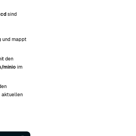
tcd
sind
ng und mappt
it den
/minio
im
den
 aktuellen