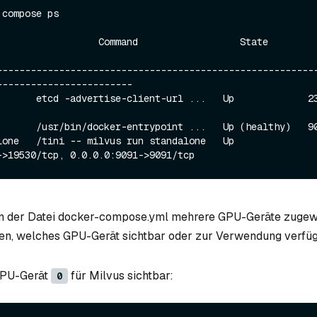
compose ps

--------------------------------------------------------
------------------------

       etcd -advertise-client-url ...   Up             23
       /usr/bin/docker-entrypoint ...   Up (healthy)   90
e   /tini -- milvus run standalone   Up             
in der Datei docker-compose.yml mehrere GPU-Geräte zugew
en, welches GPU-Gerät sichtbar oder zur Verwendung verfügb
GPU-Gerät
für Milvus sichtbar:
0