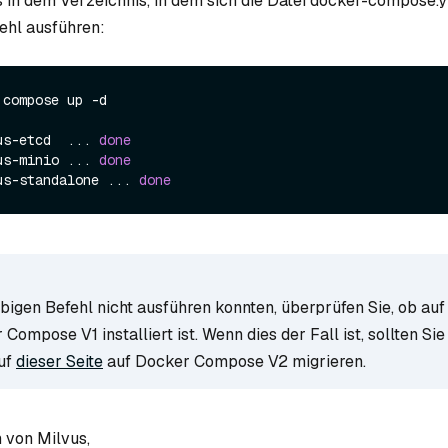
s in dem Verzeichnis, in dem sich die Datei docker-compose.y
ehl ausführen:
 compose up -d

us-etcd  ... 
done
us-minio ... 
done
us-standalone ... 
done
bigen Befehl nicht ausführen konnten, überprüfen Sie, ob auf
ompose V1 installiert ist. Wenn dies der Fall ist, sollten Si
uf
dieser Seite
auf Docker Compose V2 migrieren.
 von Milvus,