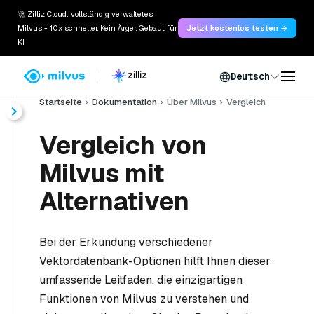
🚀 Zilliz Cloud: vollständig verwaltetes
Milvus - 10x schneller. Kein Ärger. Gebaut für
Jetzt kostenlos testen →
KI.
Deutsch
Startseite
Dokumentation
Über Milvus
Vergleich
Vergleich von
Milvus mit
Alternativen
Bei der Erkundung verschiedener
Vektordatenbank-Optionen hilft Ihnen dieser
umfassende Leitfaden, die einzigartigen
Funktionen von Milvus zu verstehen und