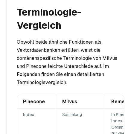
Terminologie-
Vergleich
Obwohl beide ähnliche Funktionen als
Vektordatenbanken erfüllen, weist die
domänenspezifische Terminologie von Milvus
und Pinecone leichte Unterschiede auf. Im
Folgenden finden Sie einen detaillierten
Terminologievergleich.
Pinecone
Milvus
Bemerku
Index
Sammlung
In Pinecone
Index als
Organisati
für die Sp