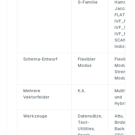
S-Familie
Hamming,
Jaccard
FLAT,
IVF_FLAT,
IVF_SQ8,
IVF_PQ, 
SCANN, G
Indizes
Schema-Entwurf
Flexibler
Flexibler
Modus
Modus,
Strenger
Modus
Mehrere
K.A.
Multivekt
Vektorfelder
und
Hybridsu
Werkzeuge
Datensätze,
Attu,
Text-
Birdwatch
Utilities,
Backup, CL