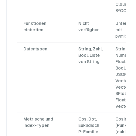
Cloud Saa
BYOC
Funktionen
Nicht
Unterstüt
einbetten
verfügbar
mit
pymilvus[
Datentypen
String, Zahl,
String, Va
Bool, Liste
Number (I
von String
Float, Dou
Bool, Arra
JSON, Flo
Vector, Bi
Vector,
BFloat16,
Float16, 
Vector
Metrische und
Cos, Dot,
Cosinus, I
Index-Typen
Euklidisch
(Punkt), L
P-Familie,
(euklidisc