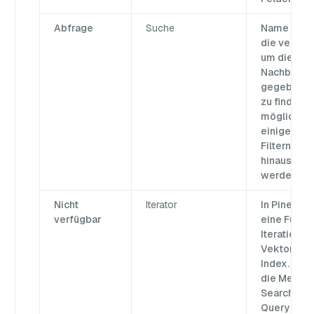
Abfrage
Suche
Name der 
die verwen
um die näc
Nachbarn f
gegebenen
zu finden,
möglicher
einigen zu
Filtern, di
hinaus an
werden.
Nicht
Iterator
In Pinecone
verfügbar
eine Funkti
Iteration du
Vektoren i
Index. Milv
die Metho
Search Iter
Query Itera