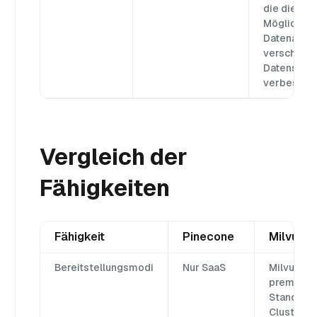
die die
Möglichkei
Datenabfra
verschied
Datensätz
verbessern
Vergleich der
Fähigkeiten
Fähigkeit
Pinecone
Milvus
Bereitstellungsmodi
Nur SaaS
Milvus Lit
prem
Standalo
Cluster, Zi