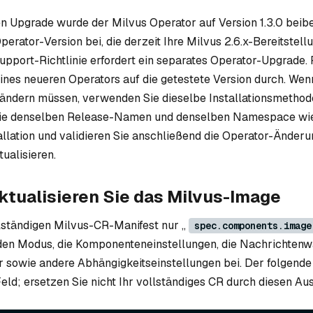
en Upgrade wurde der Milvus Operator auf Version 1.3.0 beibe
perator-Version bei, die derzeit Ihre Milvus 2.6.x-Bereitstell
Support-Richtlinie erfordert ein separates Operator-Upgrade.
nes neueren Operators auf die getestete Version durch. Wenn
 ändern müssen, verwenden Sie dieselbe Installationsmethod
ie denselben Release-Namen und denselben Namespace wie
llation und validieren Sie anschließend die Operator-Änderu
ualisieren.
Aktualisieren Sie das Milvus-Image
lständigen Milvus-CR-Manifest nur „
spec.components.image
den Modus, die Komponenteneinstellungen, die Nachrichtenw
r sowie andere Abhängigkeitseinstellungen bei. Der folgende
eld; ersetzen Sie nicht Ihr vollständiges CR durch diesen Au