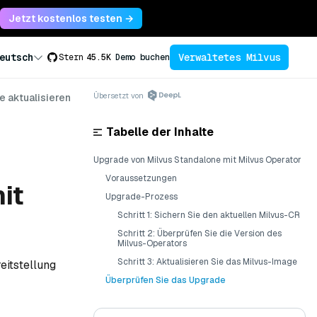
Jetzt kostenlos testen →
Verwaltetes Milvus
eutsch
Stern
45.5K
Demo buchen
Übersetzt von
e aktualisieren
Tabelle der Inhalte
Upgrade von Milvus Standalone mit Milvus Operator
Voraussetzungen
it
Upgrade-Prozess
Schritt 1: Sichern Sie den aktuellen Milvus-CR
Schritt 2: Überprüfen Sie die Version des
Milvus-Operators
Schritt 3: Aktualisieren Sie das Milvus-Image
eitstellung
Überprüfen Sie das Upgrade