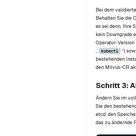
Bei dem validiert
Behalten Sie die O
es sei denn, Ihre 
kein Downgrade ei
Operator-Version
„
“) sow
kubectl
bestehenden Insta
den Milvus-CR akt
Schritt 3: 
Ändern Sie im vol
Sie den bestehen
etcd, den Speiche
das zu ändernde F