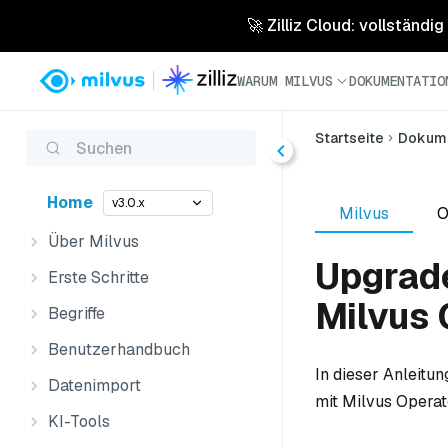
🚀 Zilliz Cloud: vollständig
WARUM MILVUS
DOKUMENTATIO
Startseite
Dokume
Suchen
Home
v3.0.x
Milvus
O
Über Milvus
Upgrade
Erste Schritte
Milvus 
Begriffe
Benutzerhandbuch
In dieser Anleitu
Datenimport
mit Milvus Operato
KI-Tools