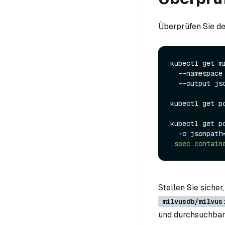
Überprüfen Sie de
kubectl get mi
  --namespace <namespace> \

  --output j
kubectl get p
kubectl get p
  -o jsonpath
.spec.contain
Stellen Sie siche
milvusdb/milvus
und durchsuchbar 