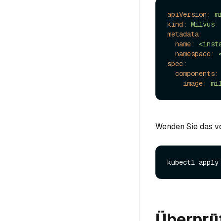
apiVersion:
m
kind:
Milvus
metadata:
name:
<inst
namespace:
spec:
components:
image:
mi
Wenden Sie das vo
Überprü