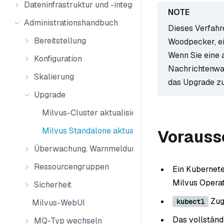
Dateninfrastruktur und -integration
Administrationshandbuch
Dieses Verfahr
Bereitstellung
Woodpecker, ei
Wenn Sie eine 
Konfiguration
Nachrichtenwar
Skalierung
das Upgrade zu
Upgrade
Milvus-Cluster aktualisieren
Milvus Standalone aktualisieren
Vorauss
Überwachung, Warnmeldungen und Protokolle
Ressourcengruppen
Ein Kubernete
Milvus Operat
Sicherheit
Zugr
kubectl
Milvus-WebUI
Das vollständ
MQ-Typ wechseln