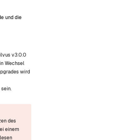
e und die
lvus v3.0.0
Ein Wechsel
pgrades wird
sein.
zen des
ei einem
elesen