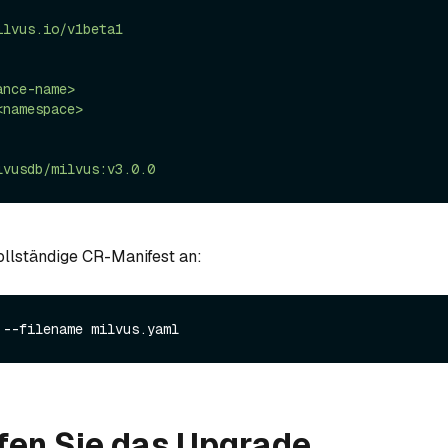
ilvus.io/v1beta1
ance-name>
<namespace>
lvusdb/milvus:v3.0.0
llständige CR-Manifest an:
fen Sie das Upgrade