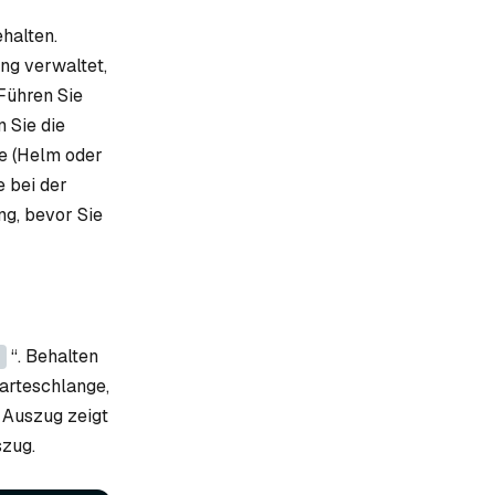
halten.
ung verwaltet,
 Führen Sie
 Sie die
e (Helm oder
 bei der
ng, bevor Sie
“. Behalten
arteschlange,
 Auszug zeigt
szug.