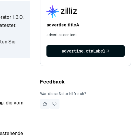
ator 1.3.0,
etestet.
advertise.titleA
advertise.content
ten Sie
advertise.ctaLabel
Feedback
War diese Seite hilfreich?
ng, die vom
bestehende