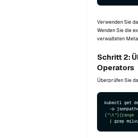
Verwenden Sie das
Wenden Sie die ex
verwalteten Metad
Schritt 2: 
Operators
Überprüfen Sie da
kubectl get d
  -o jsonpath
{"\t"}{range 