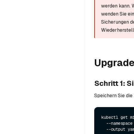
werden kann. 
wenden Sie ein
Sicherungen de
Wiederherstel
Upgrade
Schritt 1: 
Speichern Sie die 
kubectl get mi
  --namespace <namespace> \
