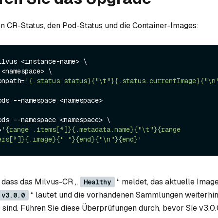
n CR-Status, den Pod-Status und die Container-Images:
lvus <instance-name> \

sonpath=
'{.status.status}{"\t"}{.status.currentImage}{"\n
ods --namespace <namespace>

ods --namespace <namespace> \

=
'{range .items[*]}{.metadata.name}{"\t"}{range 
ers[*]}{.image}{" "}{end}{"\n"}{end}'
r, dass das Milvus-CR „
“ meldet, das aktuelle Image
Healthy
“ lautet und die vorhandenen Sammlungen weiterhi
:v3.0.0
sind. Führen Sie diese Überprüfungen durch, bevor Sie v3.0.