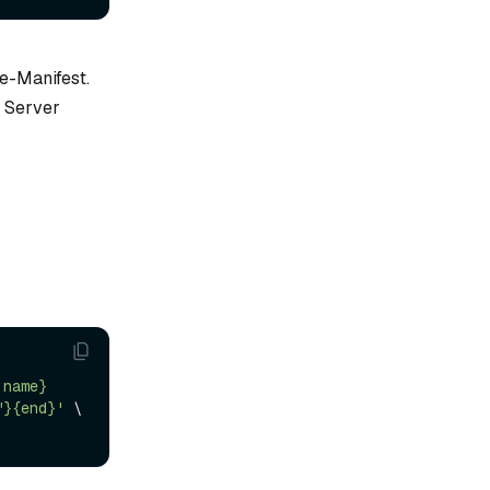
e-Manifest.
m Server
.name}
"}{end}'
 \
