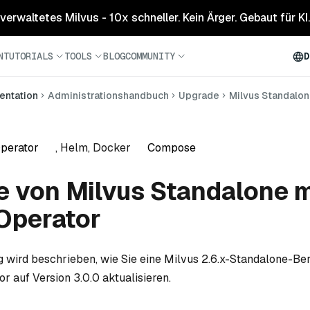
 verwaltetes Milvus - 10x schneller. Kein Ärger. Gebaut für KI.
N
TUTORIALS
TOOLS
BLOG
COMMUNITY
D
ntation
Administrationshandbuch
Upgrade
Milvus Standalon
perator
, Helm, Docker
Compose
 von Milvus Standalone m
Operator
ng wird beschrieben, wie Sie eine Milvus 2.6.x-Standalone-Ber
r auf Version 3.0.0 aktualisieren.