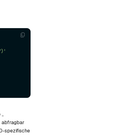
"}'
 „
n abfragbar
0-spezifische