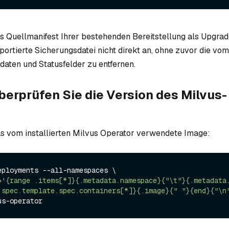
 Quellmanifest Ihrer bestehenden Bereitstellung als Upgrad
portierte Sicherungsdatei nicht direkt an, ohne zuvor die vo
aten und Statusfelder zu entfernen.
Überprüfen Sie die Version des Milvus-
s vom installierten Milvus Operator verwendete Image:
eployments --all-namespaces \

=
'{range .items[*]}{.metadata.namespace}{"\t"}{.metadata
.spec.template.spec.containers[*]}{.image}{" "}{end}{"\n