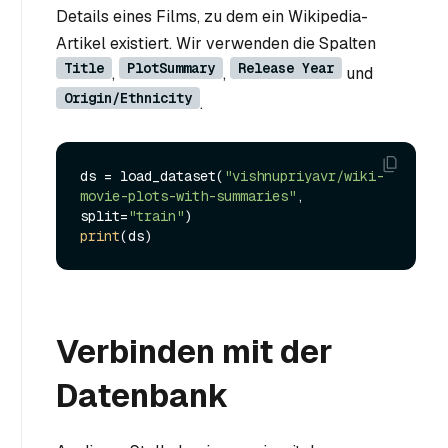
Details eines Films, zu dem ein Wikipedia-
Artikel existiert. Wir verwenden die Spalten
Title
PlotSummary
Release Year
,
,
und
Origin/Ethnicity
.
ds = load_dataset(
"vishnupriyavr/wiki-
movie-plots-with-summaries"
, 
split=
"train"
print
Verbinden mit der
Datenbank