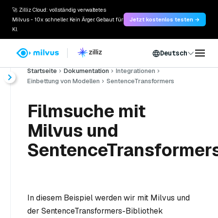
🚀 Zilliz Cloud: vollständig verwaltetes
Milvus - 10x schneller. Kein Ärger. Gebaut für
Jetzt kostenlos testen →
KI.
Deutsch
Startseite
Dokumentation
Integrationen
Einbettung von Modellen
SentenceTransformers
Filmsuche mit
Milvus und
SentenceTransformer
In diesem Beispiel werden wir mit Milvus und
der SentenceTransformers-Bibliothek