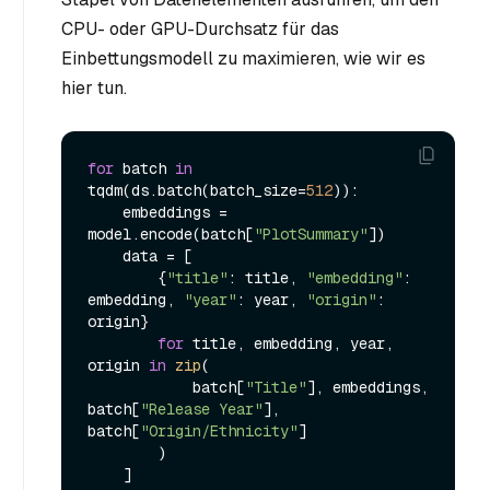
CPU- oder GPU-Durchsatz für das
Einbettungsmodell zu maximieren, wie wir es
hier tun.
for
 batch 
in
tqdm(ds.batch(batch_size=
512
)):

    embeddings = 
model.encode(batch[
"PlotSummary"
])

    data = [

        {
"title"
: title, 
"embedding"
: 
embedding, 
"year"
: year, 
"origin"
: 
origin}

for
 title, embedding, year, 
origin 
in
zip
(

            batch[
"Title"
], embeddings, 
batch[
"Release Year"
], 
batch[
"Origin/Ethnicity"
]

        )

    ]
