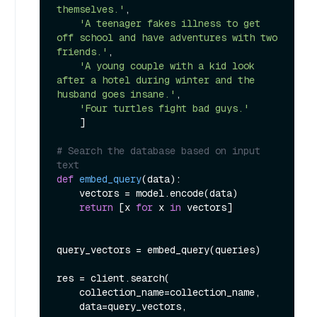
themselves.'
,

'A teenager fakes illness to get 
off school and have adventures with two 
friends.'
,

'A young couple with a kid look 
after a hotel during winter and the 
husband goes insane.'
,

'Four turtles fight bad guys.'
    ]

# Search the database based on input 
text
def
embed_query
(
data
):

    vectors = model.encode(data)

return
 [x 
for
 x 
in
 vectors]

query_vectors = embed_query(queries)

res = client.search(

    collection_name=collection_name,

    data=query_vectors,
