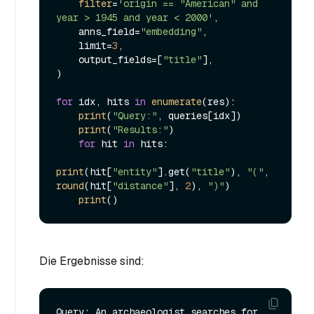
filter
=
'origin == "American" and 
year > 1945 and year < 2000'
,

    anns_field=
"embedding"
,

    limit=
3
,

    output_fields=[
"title"
],

)

for
 idx, hits 
in
enumerate
(res):

print
(
"Query:"
, queries[idx])

print
(
"Results:"
)

for
 hit 
in
 hits:

print
(hit[
"entity"
].get(
"title"
), 
"("
, 
round
(hit[
"distance"
], 
2
), 
")"
)

print
Die Ergebnisse sind:
Query: An archaeologist searches for 