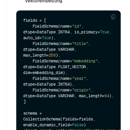
Vektoreinbettung.
fields = [

    FieldSchema(name=
"id"
, 
dtype=DataType.INT64, is_primary=
True
, 
auto_id=
True
),

    FieldSchema(name=
"title"
, 
dtype=DataType.VARCHAR, 
max_length=
256
),

    FieldSchema(name=
"embedding"
, 
dtype=DataType.FLOAT_VECTOR, 
dim=embedding_dim),

    FieldSchema(name=
"year"
, 
dtype=DataType.INT64),

    FieldSchema(name=
"origin"
, 
dtype=DataType.VARCHAR, max_length=
64
),

]

schema = 
CollectionSchema(fields=fields, 
enable_dynamic_field=
False
)
