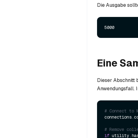
Die Ausgabe sollt
Eine Sa
Dieser Abschnitt 
Anwendungsfall. I
# Connect to 
connections.c
# Remove coll
if
 utility.ha