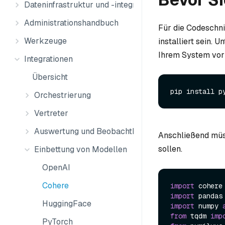
Dateninfrastruktur und -integration
Administrationshandbuch
Für die Codeschni
Werkzeuge
installiert sein. 
Ihrem System vorha
Integrationen
Übersicht
Orchestrierung
Vertreter
Auswertung und Beobachtbarkeit
Anschließend müss
sollen.
Einbettung von Modellen
OpenAI
Cohere
import
import
HuggingFace
import
 numpy 
from
 tqdm 
imp
PyTorch