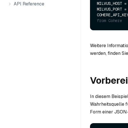
API Reference
MILVUS_HOST =
MILVUS_PORT =
COHERE_API_KE
from Cohere
Weitere Informati
werden, finden Si
Vorbere
In diesem Beispie
Wahrheitsquelle f
Form einer JSON-D