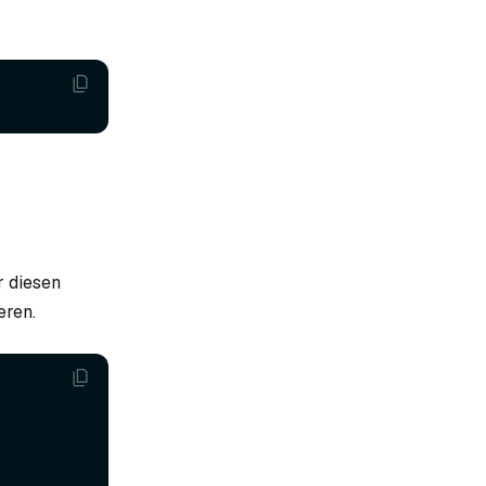
r diesen
eren.