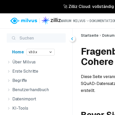
🚀 Zilliz Cloud: vollständig
WARUM MILVUS
DOKUMENTATIO
Startseite
Dokume
Suchen
Fragenb
Home
v3.0.x
Cohere
Über Milvus
Erste Schritte
Diese Seite veran
Begriffe
SQuAD-Datensatze
Benutzerhandbuch
erstellt.
Datenimport
KI-Tools
Bevor S