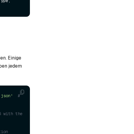
ype, 
en. Einige
eben jedem
.json'
# 
 with the 
tion