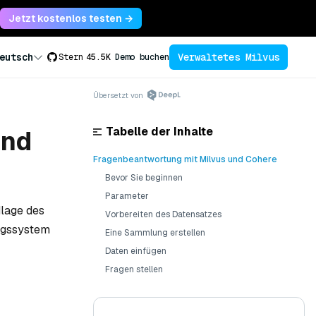
Jetzt kostenlos testen →
Verwaltetes Milvus
eutsch
Stern
45.5K
Demo buchen
Übersetzt von
Tabelle der Inhalte
und
Fragenbeantwortung mit Milvus und Cohere
Bevor Sie beginnen
Parameter
dlage des
Vorbereiten des Datensatzes
ngssystem
Eine Sammlung erstellen
Daten einfügen
Fragen stellen