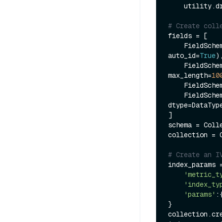
    utility.drop_collection(COLLECTION_NAME)

# Create coll
fields = [

    FieldSc
auto_id=
True
),
    FieldSc
max_length=
10
    FieldSc
    FieldSc
dtype=DataTyp
]

schema = Coll
collection = 
# Create an I
index_params =
'metric_t
'index_ty
'params'
:
}

collection.cr