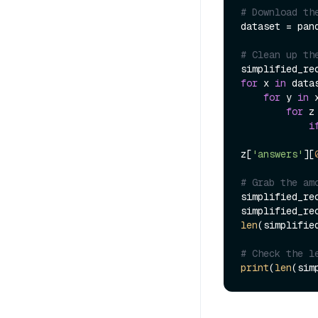
# Download th
dataset = pand
# Clean up th
for
 x 
in
 data
for
 y 
in
 
for
 z
i
z[
'answers'
][
# Grab the am
simplified_re
simplified_re
len
(simplifie
# Check the l
print
(
len