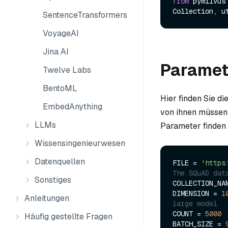
from
 pymilvus
SentenceTransformers
VoyageAI
Jina AI
Paramet
Twelve Labs
BentoML
Hier finden Sie d
EmbedAnything
von ihnen müssen
LLMs
Parameter finden 
Wissensingenieurwesen
Datenquellen
FILE = 
'https
The SQuAD dat
Sonstiges
COLLECTION_NA
DIMENSION = 
1
Anleitungen
large model
COUNT = 
5000
Häufig gestellte Fragen
BATCH_SIZE = 