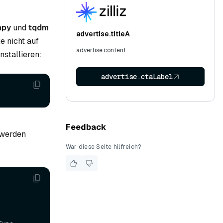
mpy
und
tqdm
advertise.titleA
ie nicht auf
advertise.content
nstallieren:
advertise.ctaLabel
Feedback
 werden
War diese Seite hilfreich?