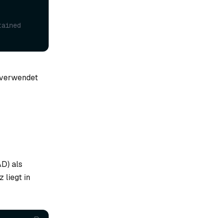
ained 
e verwendet
D) als
 liegt in