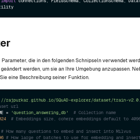
 
import
 connections, FieldSchema, CollectionSchema, DataT
er
ie Parameter, die in den folgenden Schnipseln verwendet werd
 geändert werden, um sie an Ihre Umgebung anzupassen. N
Sie eine Beschreibung seiner Funktion.
://rajpurkar.github.io/SQuAD-explorer/dataset/train-v2.0
aset url
ME = 
'question_answering_db'
# Collection name
024
# Embeddings size, cohere embeddings default to 4096
# How many questions to embed and insert into Milvus
96
# How large of batches to use for embedding and inser