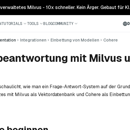
 verwaltetes Milvus - 10x schneller. Kein Ärger. Gebaut für KI.
N
TUTORIALS
TOOLS
BLOG
COMMUNITY
D
ntation
Integrationen
Einbettung von Modellen
Cohere
eantwortung mit Milvus 
schaulicht, wie man ein Frage-Antwort-System auf der Grun
s mit Milvus als Vektordatenbank und Cohere als Einbettu
ie beginnen