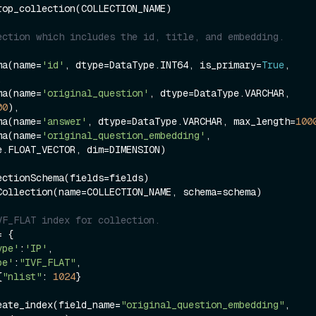
ection which includes the id, title, and embedding.
hema(name=
'id'
, dtype=DataType.INT64, is_primary=
True
, 


hema(name=
'original_question'
, dtype=DataType.VARCHAR, 
00
),

hema(name=
'answer'
, dtype=DataType.VARCHAR, max_length=
100
hema(name=
'original_question_embedding'
, 
e.FLOAT_VECTOR, dim=DIMENSION)

ectionSchema(fields=fields)

Collection(name=COLLECTION_NAME, schema=schema)

VF_FLAT index for collection.
 {

ype'
:
'IP'
,

pe'
:
"IVF_FLAT"
,

{
"nlist"
: 
1024
}

eate_index(field_name=
"original_question_embedding"
, 