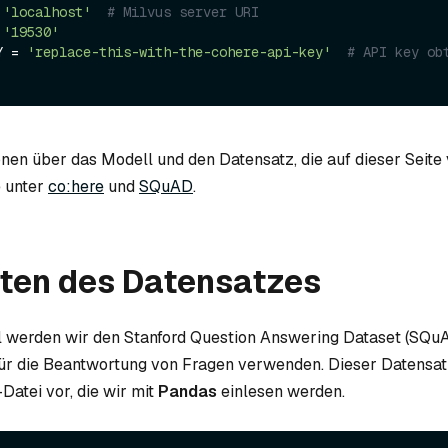
 
'localhost'
# Milvus server URI
 
'19530'
Y = 
'replace-this-with-the-cohere-api-key'
# API key obt
onen über das Modell und den Datensatz, die auf dieser Seit
e unter
co:here
und
SQuAD
.
iten des Datensatzes
l werden wir den Stanford Question Answering Dataset (SQuA
ür die Beantwortung von Fragen verwenden. Dieser Datensatz
atei vor, die wir mit
Pandas
einlesen werden.