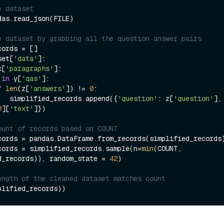
e dataset
as.read_json(FILE)

e dataset by grabbing all the question answer pairs
set[
'data'
]:

x[
'paragraphs'
]:

 
in
 y[
'qas'
]:

f
len
(z[
'answers'
]) != 
0
:

                simplified_records.append({
'question'
: z[
'question'
],
0
][
'text'
]})

ount of records based on COUNT
cords = pandas.DataFrame.from_records(simplified_records)
cords = simplified_records.sample(n=
min
(COUNT, 
d_records)), random_state = 
42
)

ength of the cleaned dataset matches count