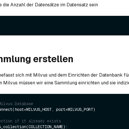
e die Anzahl der Datensätze im Datensatz sein
mmlung erstellen
befasst sich mit Milvus und dem Einrichten der Datenbank fü
n Milvus müssen wir eine Sammlung einrichten und sie indizi
Milvus Database
onnect(host=MILVUS_HOST, port=MILVUS_PORT)

ection if it already exists
s_collection(COLLECTION_NAME):
