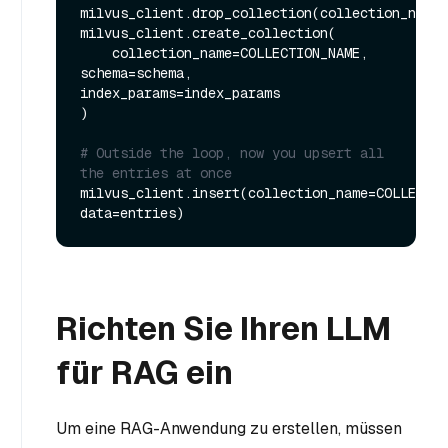
milvus_client.drop_collection(collection_name=
milvus_client.create_collection(

    collection_name=COLLECTION_NAME, 
schema=schema, 
index_params=index_params

)

# Outside the loop, now you upsert all 
the entries at once
milvus_client.insert(collection_name=COLLECTIO
Richten Sie Ihren LLM
für RAG ein
Um eine RAG-Anwendung zu erstellen, müssen