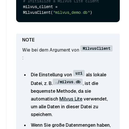
# Initialize a Milvus Lite client
milvus_client = 
MilvusClient(
"milvus_demo.db"
MilvusClient
Wie bei dem Argument von
:
uri
Die Einstellung von
als lokale
./milvus.db
Datei, z. B.
, ist die
bequemste Methode, da sie
automatisch
Milvus Lite
verwendet,
um alle Daten in dieser Datei zu
speichern.
Wenn Sie große Datenmengen haben,