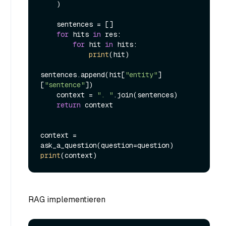
    )

    sentences = []

for
 hits 
in
 res:

for
 hit 
in
 hits:

print
(hit)

sentences.append(hit[
"entity"
]
[
"sentence"
])

    context = 
". "
.join(sentences)

return
 context

context = 
print
RAG implementieren