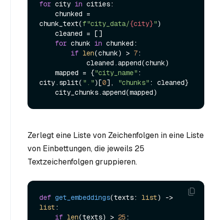
for
 city 
in
 cities:

    chunked = 
chunk_text(
f"city_data/
{city}
"
)

    cleaned = []

for
 chunk 
in
 chunked:

if
len
(chunk) > 
7
:

            cleaned.append(chunk)

    mapped = {
"city_name"
: 
city.split(
"."
)[
0
], 
"chunks"
: cleaned}

Zerlegt eine Liste von Zeichenfolgen in eine Liste
von Einbettungen, die jeweils 25
Textzeichenfolgen gruppieren.
def
get_embeddings
(
texts: 
list
) -> 
list
:

if
len
(texts) > 
25
:
