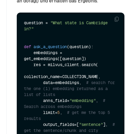
an dorag() und erhalten das Ergebnis.
question = 
"What state is Cambridge 
in?"
def
ask_a_question
(
question
):

    embeddings = 
get_embeddings([question])

    res = milvus_client.search(

collection_name=COLLECTION_NAME,

        data=embeddings,  
# search for 
the one (1) embedding returned as a 
list of lists
        anns_field=
"embedding"
,  
# 
Search across embeddings
        limit=
5
,  
# get me the top 5 
results
        output_fields=[
"sentence"
],  
# 
get the sentence/chunk and city