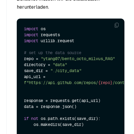
herunterladen.
import
import
import
 urllib.request

# set up the data source
repo = 
"ytang07/bento_octo_milvus_RAG"
directory = 
"data"
save_dir = 
"./city_data"
api_url = 
f"https://api.github.com/repos/
{repo}
/contents
response = requests.get(api_url)

data = response.json()

if
not
 os.path.exists(save_dir):

    os.makedirs(save_dir)
