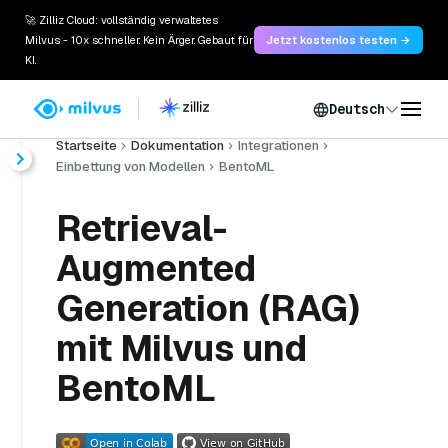
🚀 Zilliz Cloud: vollständig verwaltetes
Milvus - 10x schneller. Kein Ärger. Gebaut für
Jetzt kostenlos testen →
KI.
Deutsch
Startseite
Dokumentation
Integrationen
Einbettung von Modellen
BentoML
Retrieval-
Augmented
Generation (RAG)
mit Milvus und
BentoML