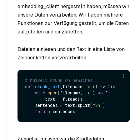
embedding_client hergestellt haben, müssen wir
unsere Daten verarbeiten. Wir haben mehrere
Funktionen zur Verfügung gestellt, um die Daten
aufzuteilen und einzubetten.
Dateien einlesen und den Text in eine Liste von
Zeichenketten vorverarbeiten.
# naively chunk on newlines
def
chunk_text
(
filename: 
str
) -> 
list
:

with
open
(filename, 
"r"
) 
as
 f:

        text = f.read()

    sentences = text.split(
"\n"
)

return
Zunächst müssen wir die Städtedaten