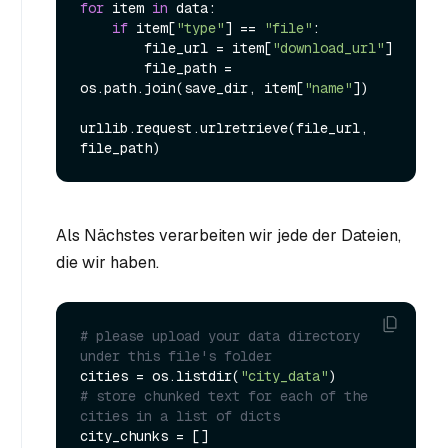
for
 item 
in
 data:

if
 item[
"type"
] == 
"file"
:

        file_url = item[
"download_url"
]

        file_path = 
os.path.join(save_dir, item[
"name"
])

urllib.request.urlretrieve(file_url, 
Als Nächstes verarbeiten wir jede der Dateien,
die wir haben.
# please upload your data directory 
under this file's folder
cities = os.listdir(
"city_data"
# store chunked text for each of the 
cities in a list of dicts