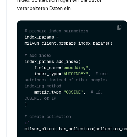
Index. Schließlich fügen wir die zuvor
verarbeiteten Daten ein.
# prepare index parameters
index_params = 
milvus_client.prepare_index_params()

# add index
index_params.add_index(

    field_name=
"embedding"
,

    index_type=
"AUTOINDEX"
,  
# use 
autoindex instead of other complex 
indexing method
    metric_type=
"COSINE"
,  
# L2, 
COSINE, or IP
)

# create collection
if
milvus_client.has_collection(collection_name=C