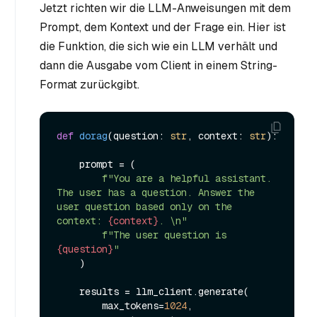
Jetzt richten wir die LLM-Anweisungen mit dem
Prompt, dem Kontext und der Frage ein. Hier ist
die Funktion, die sich wie ein LLM verhält und
dann die Ausgabe vom Client in einem String-
Format zurückgibt.
def
dorag
(
question: 
str
, context: 
str
):

    prompt = (

f"You are a helpful assistant. 
The user has a question. Answer the 
user question based only on the 
context: 
{context}
. \n"
f"The user question is 
{question}
"
    )

    results = llm_client.generate(

        max_tokens=
1024
,
