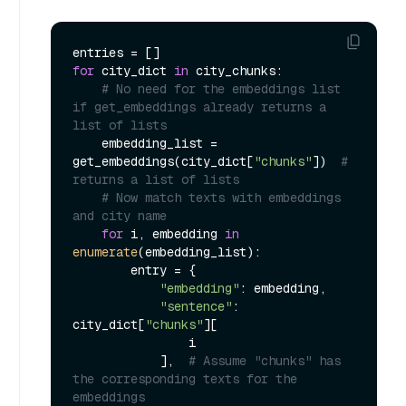
for
 city_dict 
in
 city_chunks:

# No need for the embeddings list 
if get_embeddings already returns a 
list of lists
    embedding_list = 
get_embeddings(city_dict[
"chunks"
])  
# 
returns a list of lists
# Now match texts with embeddings 
and city name
for
 i, embedding 
in
enumerate
(embedding_list):

        entry = {

"embedding"
: embedding,

"sentence"
: 
city_dict[
"chunks"
][

                i

            ],  
# Assume "chunks" has 
the corresponding texts for the 
embeddings