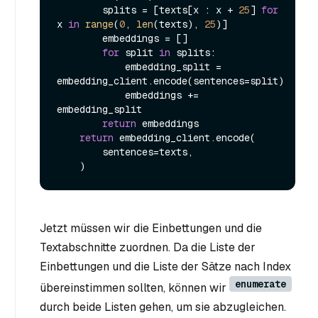
        splits = [texts[x : x + 
25
] 
for
x 
in
range
(
0
, 
len
(texts), 
25
)]

        embeddings = []

for
 split 
in
 splits:

            embedding_split = 
embedding_client.encode(sentences=split)

            embeddings += 
embedding_split

return
 embeddings

return
 embedding_client.encode(

        sentences=texts,

Jetzt müssen wir die Einbettungen und die
Textabschnitte zuordnen. Da die Liste der
Einbettungen und die Liste der Sätze nach Index
enumerate
übereinstimmen sollten, können wir
durch beide Listen gehen, um sie abzugleichen.