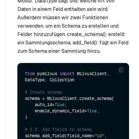
Modul: DataType sagt uns, welche Art von
Daten in einem Feld enthalten sein wird.
Außerdem müssen wir zwei Funktionen
verwenden, um ein Schema zu erstellen und
Felder hinzuzufügen. create_schema(): erstellt
ein Sammlungsschema, add_field(): fügt ein Feld
zum Schema einer Sammlung hinzu.
from
 pymilvus 
import
 MilvusClient, 
DataType, Collection

# Create schema
schema = MilvusClient.create_schema(

    auto_id=
True
,

    enable_dynamic_field=
True
,

)

# 3.2. Add fields to schema
schema.add_field(field_name=
"id"
, 