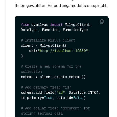
Ihnen gewählten Einbettungsmodells entspricht.
from
 pymilvus 
import
 MilvusClient, 
DataType, Function, FunctionType

# Initialize Milvus client
client = MilvusClient(

    uri=
"http://localhost:19530"
,

)

# Create a new schema for the 
collection
schema = client.create_schema()

# Add primary field "id"
schema.add_field(
"id"
, DataType.INT64, 
is_primary=
True
, auto_id=
False
)

# Add scalar field "document" for 
storing textual data