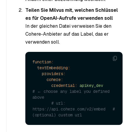
Teilen Sie Milvus mit, welchen Schlüssel
es für OpenAI-Aufrufe verwenden soll
In der gleichen Datei verweisen Sie den
Cohere-Anbieter auf das Label, das er
verwenden soll.
function:
textEmbedding:
providers:
cohere:
credential:
apikey_dev
# ← choose any label you defined 
above
# url: 
https://api.cohere.com/v2/embed   # 
(optional) custom url