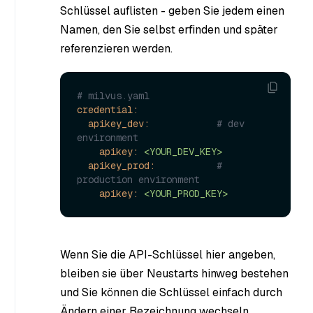
Schlüssel auflisten - geben Sie jedem einen
Namen, den Sie selbst erfinden und später
referenzieren werden.
# milvus.yaml
credential:
apikey_dev:
# dev 
environment
apikey:
<YOUR_DEV_KEY>
apikey_prod:
# 
production environment
apikey:
<YOUR_PROD_KEY>
Wenn Sie die API-Schlüssel hier angeben,
bleiben sie über Neustarts hinweg bestehen
und Sie können die Schlüssel einfach durch
Ändern einer Bezeichnung wechseln.