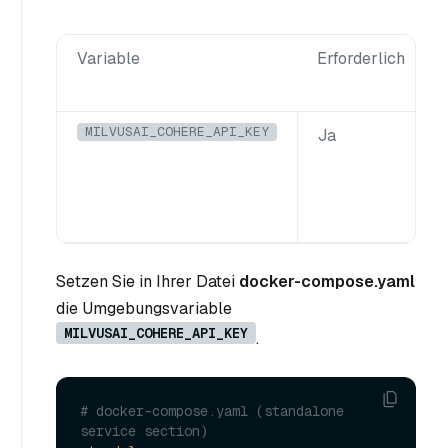
Variable
Erforderlich
MILVUSAI_COHERE_API_KEY
Ja
Setzen Sie in Ihrer Datei
docker-compose.yaml
die Umgebungsvariable
MILVUSAI_COHERE_API_KEY
.
# docker-compose.yaml (standalone 
service section)