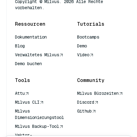
Copyright © Milvus. 2026 Alle Rechte
vorbehalten.
Ressourcen
Tutorials
Dokumentation
Bootcamps
Blog
Demo
Verwaltetes Milvus
Video
Demo buchen
Tools
Community
Attu
Milvus Bürozeiten
Milvus CLI
Discord
Milvus
Github
Dimensionierungstool
Milvus Backup-Tool
Vektor-