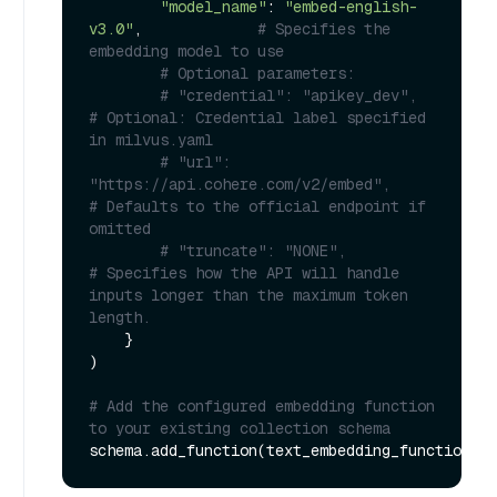
"model_name"
: 
"embed-english-
v3.0"
,             
# Specifies the 
embedding model to use
# Optional parameters:
# "credential": "apikey_dev",               
# Optional: Credential label specified 
in milvus.yaml
# "url": 
"https://api.cohere.com/v2/embed",     
# Defaults to the official endpoint if 
omitted
# "truncate": "NONE",                           
# Specifies how the API will handle 
inputs longer than the maximum token 
length.
    }

)

# Add the configured embedding function 
to your existing collection schema