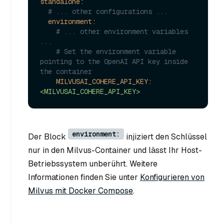
standalone:
# ... other configurations ...
environment:
# ... other environment variables 
...
# Set the environment variable 
pointing to the OpenAI API key inside 
the container
MILVUSAI_COHERE_API_KEY:
<MILVUSAI_COHERE_API_KEY>
environment:
Der Block
injiziert den Schlüssel
nur in den Milvus-Container und lässt Ihr Host-
Betriebssystem unberührt. Weitere
Informationen finden Sie unter
Konfigurieren von
Milvus mit Docker Compose
.