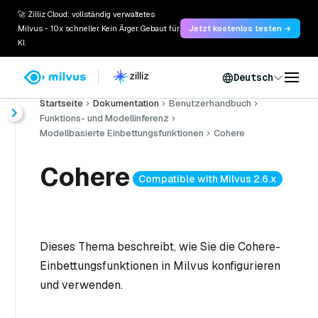
🚀 Zilliz Cloud: vollständig verwaltetes
Milvus - 10x schneller. Kein Ärger. Gebaut für
Jetzt kostenlos testen →
KI.
Deutsch
Startseite
Dokumentation
Benutzerhandbuch
Funktions- und Modellinferenz
Modellbasierte Einbettungsfunktionen
Cohere
Cohere
Compatible with Milvus 2.6.x
Dieses Thema beschreibt, wie Sie die Cohere-
Einbettungsfunktionen in Milvus konfigurieren
und verwenden.