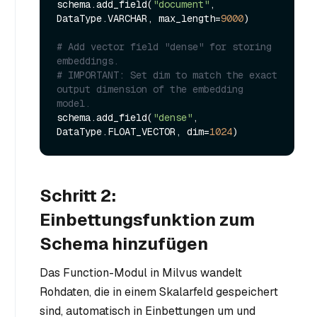
schema.add_field(
"document"
, 
DataType.VARCHAR, max_length=
9000
)

# Add vector field "dense" for storing 
embeddings.
# IMPORTANT: Set dim to match the exact 
output dimension of the embedding 
model.
schema.add_field(
"dense"
, 
DataType.FLOAT_VECTOR, dim=
1024
Schritt 2:
Einbettungsfunktion zum
Schema hinzufügen
Das Function-Modul in Milvus wandelt
Rohdaten, die in einem Skalarfeld gespeichert
sind, automatisch in Einbettungen um und