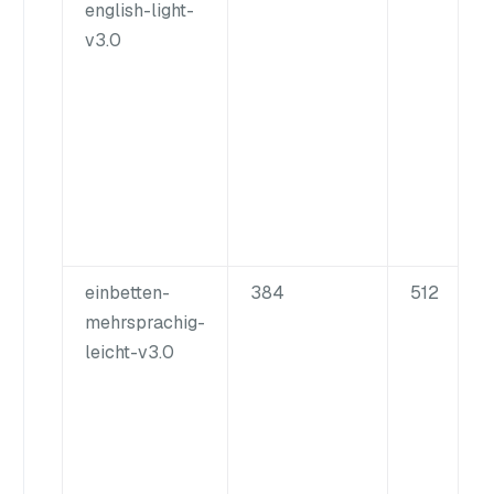
english-light-
v3.0
einbetten-
384
512
mehrsprachig-
leicht-v3.0