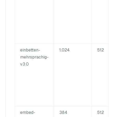
einbetten-
1,024
512
mehrsprachig-
v3.0
embed-
384
512