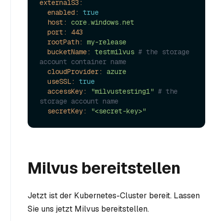
externalS3:
enabled:
true
host:
core.windows.net
port:
443
rootPath:
my-release
bucketName:
testmilvus
# the storage 
account container name
cloudProvider:
azure
useSSL:
true
accessKey:
"milvustesting1"
# the 
storage account name
secretKey:
"<secret-key>"
Milvus bereitstellen
Jetzt ist der Kubernetes-Cluster bereit. Lassen
Sie uns jetzt Milvus bereitstellen.