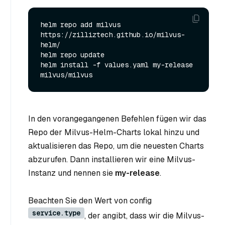
helm repo add milvus 
https://zilliztech.github.io/milvus-
helm/

helm repo update

helm install -f values.yaml my-release 
In den vorangegangenen Befehlen fügen wir das
Repo der Milvus-Helm-Charts lokal hinzu und
aktualisieren das Repo, um die neuesten Charts
abzurufen. Dann installieren wir eine Milvus-
Instanz und nennen sie
my-release
.
Beachten Sie den Wert von config
service.type
, der angibt, dass wir die Milvus-