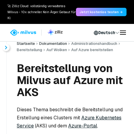
🚀 Zilliz Cloud: vollständig verwaltetes
Milvus - 10x schneller. Kein Ärger. Gebaut für
Jetzt kostenlos testen →
KI.
Deutsch
Startseite
Dokumentation
Administrationshandbuch
Bereitstellung
Auf Wolken
Auf Azure bereitstellen
Bereitstellung von
Milvus auf Azure mit
AKS
Dieses Thema beschreibt die Bereitstellung und
Erstellung eines Clusters mit
Azure Kubernetes
Service
(AKS) und dem
Azure-Portal
.