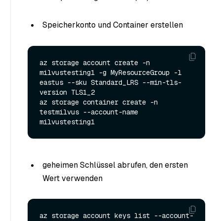
Speicherkonto und Container erstellen
az storage account create -n 
milvustesting1 -g MyResourceGroup -l 
eastus --sku Standard_LRS --min-tls-
version TLS1_2

az storage container create -n 
testmilvus --account-name 
geheimen Schlüssel abrufen, den ersten
Wert verwenden
az storage account keys list --account-