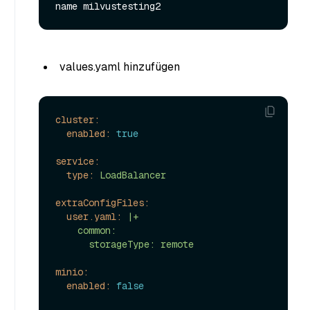
values.yaml hinzufügen
cluster:
enabled:
true
service:
type:
LoadBalancer
extraConfigFiles:
user.yaml:
|+

    common:

minio:
enabled:
false