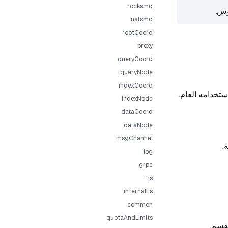
rocksmq
وس.
natsmq
rootCoord
proxy
queryCoord
queryNode
indexCoord
indexNode
dataCoord
dataNode
msgChannel
log
grpc
tls
internaltls
common
quotaAndLimits
قسم.