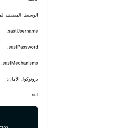
الوسيط: المضيف المحلي
saslUsername:
saslPassword:
saslMechanisms:
بروتوكول الأمان:
ssl:
ion
