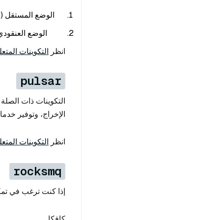
الوضع المستقل (المحلي): وضع مست
الوضع العنقود
انظر
التكوينات المتعلقة
pulsar
الإخراج، وتوفير خدم
انظر
التكوينات المتعل
rocksmq
إذا كنت ترغب في تمكي
كافكا