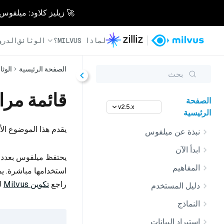
🚀 زيليز كلاود: ميلفوس مُدار بالكامل - أسرع 0
لماذا MILVUS؟
الوثائق
الدرو
الصفحة الرئيسية
الوثا
بحث
قائمة مرا
الصفحة
v2.5.x
الرئيسية
يقدم هذا الموضوع ال
نبذة عن ميلفوس
ابدأ الآن
يحتفظ ميلفوس بعدد ك
المفاهيم
استخدامها مباشرة. 
راجع
تكوين Milvus
ل
دليل المستخدم
النماذج
استيراد البيانات