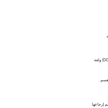
.
التكوينات ذات الصلة بـ rootCoord، والمستخدمة للتعامل مع طلبات لغة تعريف البيانات (DDL) ولغة
قسم.
م إرجاعها.