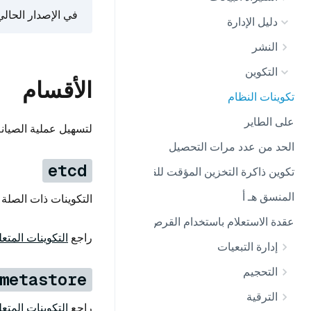
في الإصدار الحالي،
دليل الإدارة
النشر
التكوين
الأقسام
تكوينات النظام
على الطاير
لتسهيل عملية الصيانة، يصنف Milvus تكويناته إلى أقسام %s استناداً إلى م
الحد من عدد مرات التحصيل
etcd
تكوين ذاكرة التخزين المؤقت للقطع المقطوعة
المنسق هـ أ
التكوينات ذات الصلة بـ etcd، وتستخدم لتخزين البيانات الوصفية لـ Milvus واكتشاف
عقدة الاستعلام باستخدام القرص المحلي
راجع
التكوينات المتعل
إدارة التبعيات
التحجيم
metastore
الترقية
راجع
التكوينات المتعل