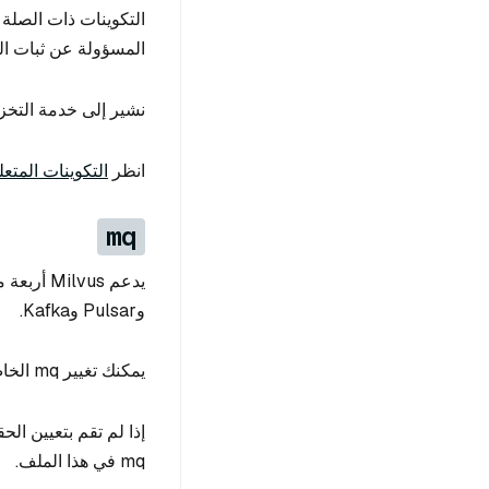
المسؤولة عن ثبات البيانات 
نشير إلى خدمة التخزين باسم MinIO/S3 في الو
انظر
التكوينات المتعلقة ب
mq
وPulsar وKafka.
يمكنك تغيير mq الخاص بك عن طريق تعيين حقل mq.type.
mq في هذا الملف.