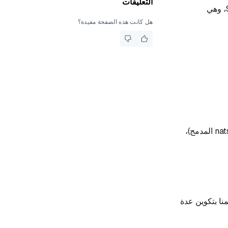
التعليقات
التكوينات ذات الصلة بـ MinIO/S3/GCS أو أي خدمة أخرى تدعم واجهة برمجة تطبيقات S3، وهي
هل كانت هذه الصفحة مفيدة؟
يدعم Milvus أربعة من MQ: rocksmq (استنادًا إلى RockDB)، و natsmq (خادم nats-server المدمج)،
 إذا قمنا بتكوين عدة