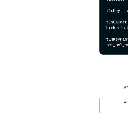
tlsKey:  
tlsCaCert
broker's k
tlsKeyPas
م.
رجى استخدام