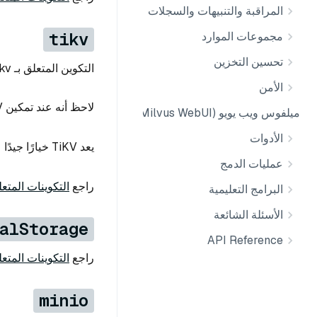
المراقبة والتنبيهات والسجلات
tikv
مجموعات الموارد
تحسين التخزين
التكوين المتعلق بـ tikv، المستخدم لتخزين البيانات الوصفية لـ Milvus.
الأمن
لاحظ أنه عند تمكين TiKV لـ metastore، لا تزال بحاجة إلى وجود إلخd لاكتشاف الخدمة.
ميلفوس ويب يويو (Milvus WebUI)
الأدوات
يعد TiKV خيارًا جيدًا عندما يتطلب حجم البيانات الوصفية قابلية توسع أفقي أفضل.
عمليات الدمج
راجع
التكوينات المتعل
البرامج التعليمية
الأسئلة الشائعة
alStorage
API Reference
راجع
التكوينات المتع
minio