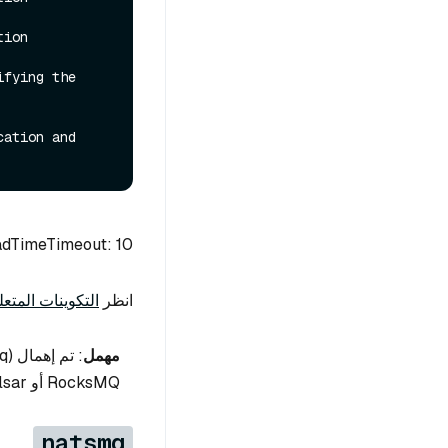
ion

fying the 
ation and 
adTimeTimeout: 10
انظر
التكوينات المتعلقة بـ 
مهمل
RocksMQ أو Pulsar أو Kafka بدلاً من ذلك.
natsmq