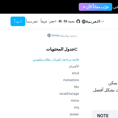
جرّب مجاناً الآن →
ابدأ
العربية
نجمة
45.5K
احجز عرضاً تجريبياً
ترجمة بواسطة
جدول المحتويات
قائمة مراجعة تكوينات نظام ميلفوس
الأقسام
etcd
metastore
 يمكن
tikv
قك بشكل أفضل.
localStorage
minio
mq
pulsar