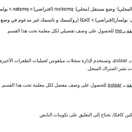
قل (محلي): rocksmq (افتراضي) > natsmq > بولسار > كافكا
ي: بولسار(افتراضي) > كافكا (روكسمك و ناتسمك غير مدعوم في وضع 
 بـ mq
للحصول على وصف تفصيلي لكل معلمة تحت هذا القسم.
التكوينات ذات الصلة بـ pulsar، وتستخدم لإدارة سجلات ميلفوس لعمليات الطفرات ا
ات نشر-اشتراك السجل.
قة
بـ
pulsar
للحصول على وصف مفصل لكل معلمة تحت هذا القسم.
ن كافكا، تحتاج إلى التعليق على تكوينات النابض