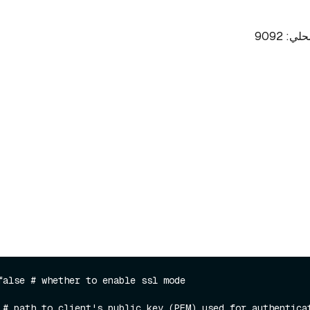
: 9092
false # whether to enable ssl mode

 # path to client's public key (PEM) used for authenticat