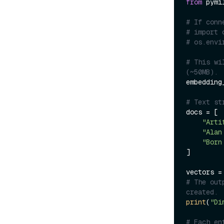
from
 pymi
# If conn
# import 
# os.envi
# This wi
(~50MB).
embedding
# Text st
docs = [

"Arti
"Alan
"Born
]

# The out
created.
print
(
"Di
# Each en