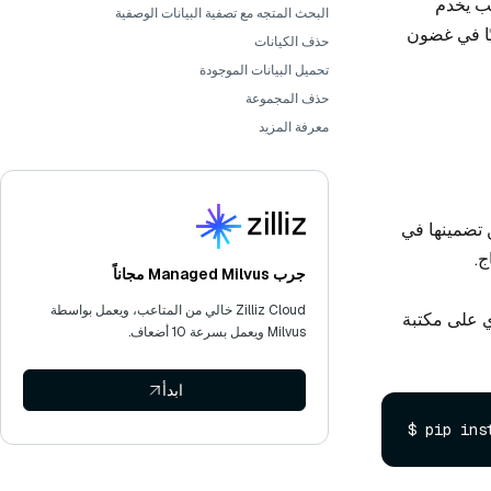
لى نطاق الويب يخدم
البحث المتجه مع تصفية البيانات الوصفية
لدليل، سنرشدك في هذا الدليل إلى كيفية إعداد Milvus محليًا في غضون
حذف الكيانات
تحميل البيانات الموجودة
حذف المجموعة
معرفة المزيد
 تضمينها في
ج.
جرب Managed Milvus مجاناً
Zilliz Cloud خالي من المتاعب، ويعمل بواسطة
 على مكتبة
Milvus ويعمل بسرعة 10 أضعاف.
ابدأ