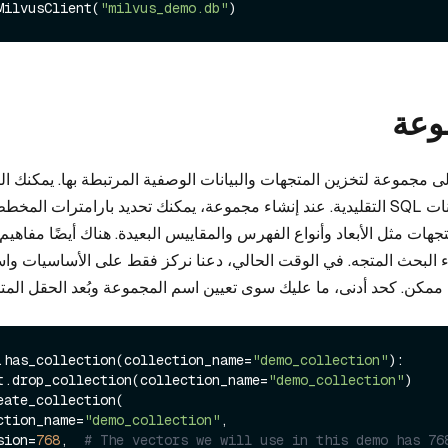
MilvusClient(
"milvus_demo.db"
وعة
 مجموعة لتخزين المتجهات والبيانات الوصفية المرتبطة بها. يمكنك الت
كجدول في قواعد بيانات SQL التقليدية. عند إنشاء مجموعة، يمكنك تحديد بارامترات 
هات مثل الأبعاد وأنواع الفهرس والمقاييس البعيدة. هناك أيضًا مفاهيم
 البحث المتجه. في الوقت الحالي، دعنا نركز فقط على الأساسيات وا
مكن. كحد أدنى، ما عليك سوى تعيين اسم المجموعة وبُعد الحقل المت
.has_collection(collection_name=
"demo_collection"
):

ient.drop_collection(collection_name=
"demo_collection"
)

eate_collection(

llection_name=
"demo_collection"
,

ension=
768
,  
# The vectors we will use in this demo has 76