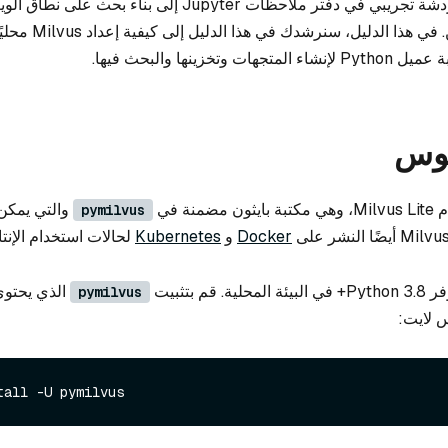
من تشغيل روبوت دردشة تجريبي في دفتر ملاحظات Jupyter إلى بناء بحث ع
مليارات المستخدمين. في هذا ا
تخزينها والبحث فيها.
فوس
نة في
والتي يمكن
pymilvus
Docker
و
Kubernetes
لحالات استخدام الإنتا
قم بتثبيت
الذي يحتوي
pymilvus
 لايت: