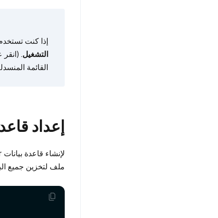
إذا كنت تستخدم Google Colab، لتمكين التبعيات المثبتة للتو، قد تحتا
التشغيل
. (انقر
القائمة المنسدلة
إعداد قاعد
لإنشاء قاعدة بيانات Milvus vector محلية، ما عليك سوى إنشاء
ملف لتخزين جميع البيانات، مثل 