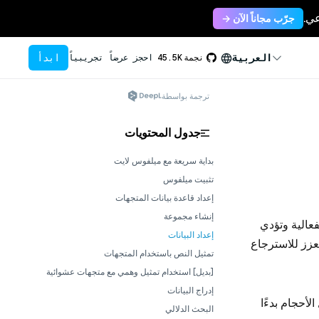
جرّب مجاناً الآن →
ابدأ
العربية
نجمة
45.5K
احجز عرضاً تجريبياً
ترجمة بواسطة
جدول المحتويات
بداية سريعة مع ميلفوس لايت
تثبيت ميلفوس
إعداد قاعدة بيانات المتجهات
إنشاء مجموعة
عالية وتؤدي
إعداد البيانات
معزز للاسترجاع
تمثيل النص باستخدام المتجهات
[بديل] استخدام تمثيل وهمي مع متجهات عشوائية
إدراج البيانات
لأحجام بدءًا
البحث الدلالي