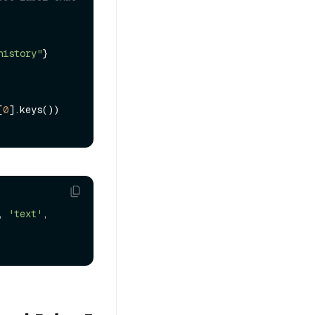
history"
}

[
0
, 
'text'
, 