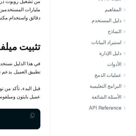
المفاهيم
دقائق واستخدام مكتبة عميل Python لإنشاء المتجهات و
دليل المستخدم
النماذج
استيراد البيانات
تثبيت ميل
دليل الإدارة
في هذا الدليل نستخدم Milvus Lite، وهي مكتبة بايثون مضم
الأدوات
تطبيق العميل. يدعم Milvus أيضًا النشر على
عمليات الدمج
البرامج التعليمية
قبل البدء، تأكد من توفر Python 3.8+ في البيئة المحلية. 
عميل بايثون وميلفوس
الأسئلة الشائعة
API Reference