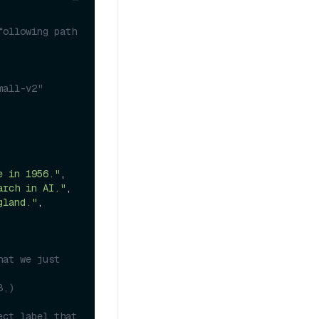
following path
all-v2" 
e in 1956."
,

arch in AI."
,

gland."
,

at we just 
8,)
ct label that 