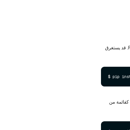
أولاً، قم بتثبيت مكتبة النماذج. تتضمن هذه الحزمة أدوات التعلم الآلي الأساسية مثل PyTorch. قد يستغرق
$ pip ins
 كقائمة من