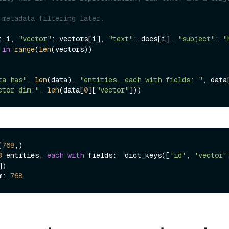
 metadata filtering later.
: i, 
"vector"
: vectors[i], 
"text"
: docs[i], 
"subject"
: 
"
 
in
range
(
len
(vectors))

ta has"
, 
len
(data), 
"entities, each with fields: "
, data
ctor dim:"
, 
len
(data[
0
][
"vector"
(
768
,)

3
 entities, 
each
with
 fields:  dict_keys([
'id'
, 
'vector'
])

m: 
768