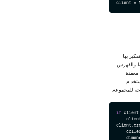
client = 
فكير بها
المخطط والفهرس
 معقدة
ستخدام
جه للمجموعة.
if
 client
    cl
client.cr
    co
    dim