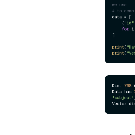
we use
# to demo
data = [

    {
"id"
for
 i
]

print
(
"Da
print
(
"Ve
Dim: 
768
 
Data has 
'subject'
Vector di