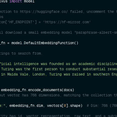
lvus 
import
 model

ection to https://huggingface.co/ failed, uncomment the 
os
ron['HF_ENDPOINT'] = 'https://hf-mirror.com'
ll download a small embedding model "paraphrase-albert-sm
_fn = model.DefaultEmbeddingFunction()

rings to search from.
ficial intelligence was founded as an academic disciplin
 Turing was the first person to conduct substantial rese
 in Maida Vale, London, Turing was raised in southern En
put vector has 768 dimensions, matching the collection th
m:"
, embedding_fn.dim, vectors[
0
].shape)  
# Dim: 768 (76
tity has id, vector representation, raw text, and a subje