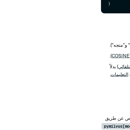
 و"متجه").
).
(C
لقائي
) بدلاً
التعليمات
.
لنص عن طريق
pymilvus[mo