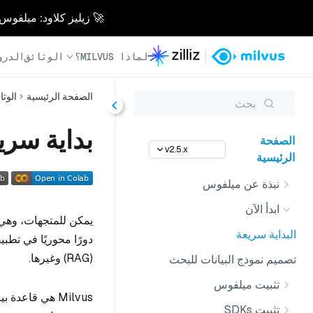
🚀 زيليز كلاود: ميلفوس مُدار بالكامل - أسرع 0
لماذا MILVUS؟
الوثائق
الدرو
الصفحة الرئيسية
الوثا
بحث
بداية سري
الصفحة
v2.5.x
الرئيسية
نبذة عن ميلفوس
ابدأ الآن
يمكن للمتجهات، وهي 
البداية سريعة
دورًا محوريًا في تطب
(RAG) وغيرها.
تصميم نموذج البيانات للبحث
تثبيت ميلفوس
Milvus هي قاع
تثبيت SDKs