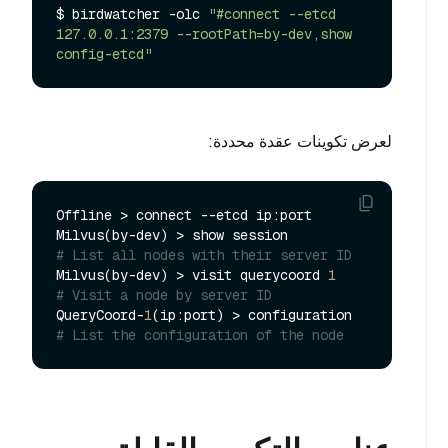
$ birdwatcher -olc 
"#connect --etcd 
127.0.0.1:2379 --rootPath=by-dev,show 
config-etcd"
لعرض تكوينات عقدة محددة:
Offline > connect --etcd ip:port 

Milvus(by-dev) > show session          
# List all nodes with their server ID
Milvus(by-dev) > visit querycoord 
1
# Visit a node by server ID
QueryCoord-
1
(ip:port) > configuration  
# List the configuration of the node