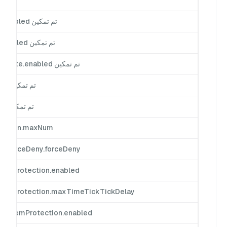
تم تمكين quotaAndLimits.indexRate.enabled
تم تمكين quotaAndLimits.flushRate.enabled
تم تمكين quotaAndLimits.compactionRate.enabled
تم تمكين quotaAndLimits.dml.enabled
تم تمكين quotaAndLimits.dql.enabled
llection.maxNum
ing.forceDeny.forceDeny
ng.ttProtection.enabled
ing.ttProtection.maxTimeTickTickDelay
ing.memProtection.enabled