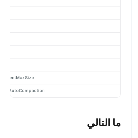
SegmentMaxSize
nableAutoCompaction
ما التالي