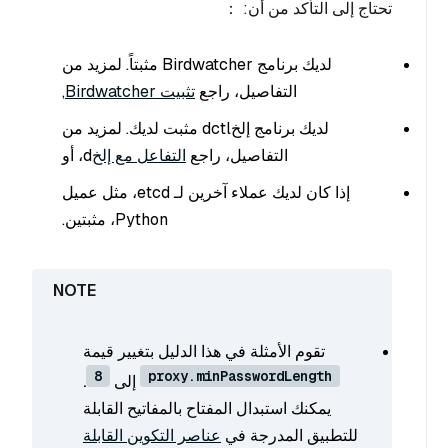
تحتاج إلى التأكد من أن: ：
لديك برنامج Birdwatcher مثبتاً. لمزيد من
التفاصيل، راجع
تثبيت Birdwatcher
,
لديك برنامج إلخdctl مثبت لديك. لمزيد من
التفاصيل، راجع
التفاعل مع إلخ
d، أو
إذا كان لديك عملاء آخرين لـ etcd، مثل عميل
Python، مثبتين.
تقوم الأمثلة في هذا الدليل بتغيير قيمة
8
proxy.minPasswordLength
إلى
.
يمكنك استبدال المفتاح بالمفاتيح القابلة
للتطبيق المدرجة في
عناصر التكوين القابلة