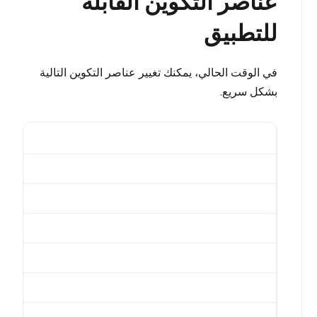
عناصر التكوين القابلة
للتطبيق
في الوقت الحالي، يمكنك تغيير عناصر التكوين التالية
بشكل سريع.
شائع.gracefulStopTimeTimeout
ed