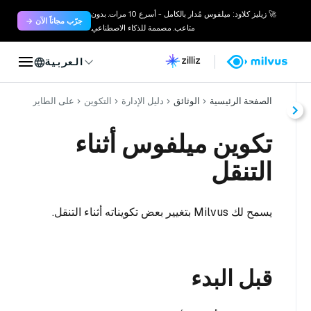
🚀 زيليز كلاود: ميلفوس مُدار بالكامل - أسرع 10 مرات. بدون
جرّب مجاناً الآن →
متاعب. مصممة للذكاء الاصطناعي.
العربية
الصفحة الرئيسية
الوثائق
دليل الإدارة
التكوين
على الطاير
تكوين ميلفوس أثناء
التنقل
يسمح لك Milvus بتغيير بعض تكويناته أثناء التنقل.
قبل البدء