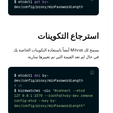
$ etcdctl 
get
by
-
استرجاع التكوينات
يسمح لك Milvus أيضاً باستعادة التكوينات الخاصة بك
في حال لم تعد القيمة التي تم تغييرها سارية.
$ etcdctl 
del
 by-
# or 
$ birdwatcher -olc 
"#connect --etcd 
127.0.0.1:2379 --rootPath=by-dev,remove 
config-etcd --key by-
dev/config/proxy/minPasswordLength"