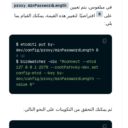
proxy.minPasswordLength
في ميلفوس، يتم تعيين
6
على
افتراضيًا. لتغيير هذه القيمة، يمكنك القيام بما
يلي:
$ etcdctl put by-
# or
$ birdwatcher -olc 
"#connect --etcd 
127.0.0.1:2379 --rootPath=by-dev,set 
config-etcd --key by-
dev/config/proxy/minPasswordLength --
value 8"
ثم يمكنك التحقق من التكوينات على النحو التالي: