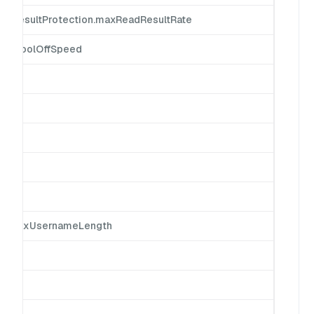
ing.resultProtection.maxReadResultRate
ing.coolOffSpeed
th.maxUsernameLength