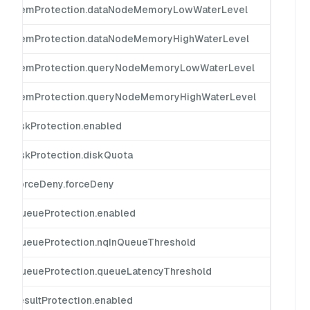
ting.memProtection.dataNodeMemoryLowWaterLevel
ting.memProtection.dataNodeMemoryHighWaterLevel
iting.memProtection.queryNodeMemoryLowWaterLevel
ting.memProtection.queryNodeMemoryHighWaterLevel
ng.diskProtection.enabled
ng.diskProtection.diskQuota
ing.forceDeny.forceDeny
ing.queueProtection.enabled
ing.queueProtection.nqInQueueThreshold
ding.queueProtection.queueLatencyThreshold
ng.resultProtection.enabled