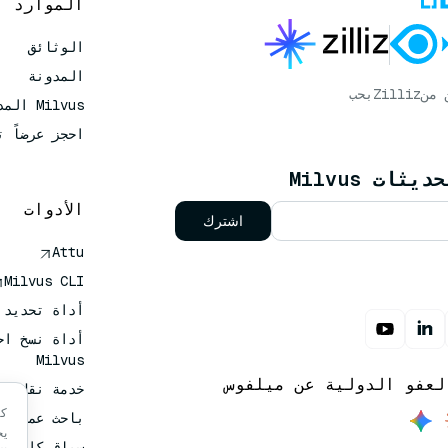
الموارد
الوثائق
المدونة
 من
Zilliz
بحب
Milvus المدار
احجز عرضاً ت
ات Milvus
الأدوات
اشترك
Attu
Milvus CLI
أداة تحديد حجم 
أداة نسخ اح
Milvus
لعفو الدولية عن ميلفوس
خدمة نقل المت
كي
باحث عميق
يخ
سياق كلود ك