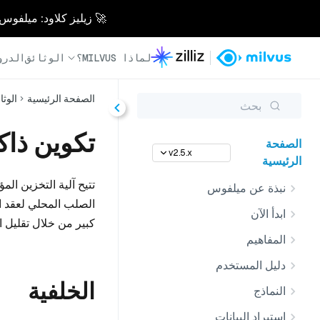
🚀 زيليز كلاود: ميلفوس مُدار بالكامل - أسرع 0
لماذا MILVUS؟
الوثائق
الدرو
الصفحة الرئيسية
الوثا
بحث
تكوين ذاك
الصفحة
v2.5.x
الرئيسية
نبذة عن ميلفوس
الصلب المحلي لعقد ال
ابدأ الآن
كبير من خلال تقليل ا
المفاهيم
دليل المستخدم
الخلفية
النماذج
استيراد البيانات