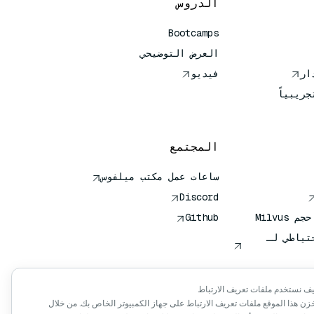
الدروس
Bootcamps
العرض التوضيحي
فيديو
جريبياً
المجتمع
ساعات عمل مكتب ميلفوس
Discord
Milvus
Github
تياطي لـ
جهات (VTS)
ف نستخدم ملفات تعريف الارتباط
زن هذا الموقع ملفات تعريف الارتباط على جهاز الكمبيوتر الخاص بك. من خلال
لود