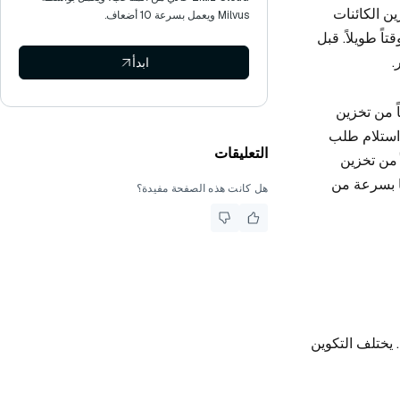
يل البيانات من تخزين الكائنات
Milvus ويعمل بسرعة 10 أضعاف.
ً طويلاً. قبل
.
ابدأ
 مسبقاً من تخزين
 استلام طلب
التعليقات
دلاً من تخزين
لتخزين المؤقت، يمكن لـ Segcore استرجاعها بسرعة من
هل كانت هذه الصفحة مفيدة؟
يوفر هذا الدليل إرشادات حول كيفية تكوين آلية ذاكرة التخزين المؤقت للقطع لمثيل Milvus. يختلف التكوين