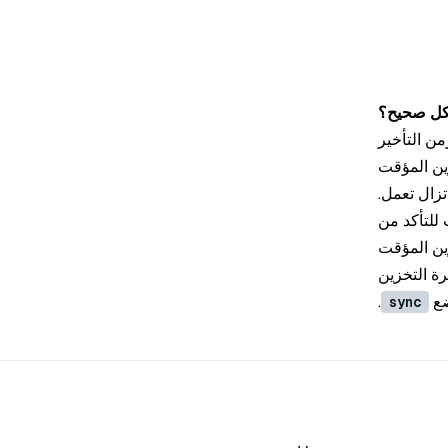
شكل صحيح؟
ن التأخير
زين المؤقت
تزال تعمل.
 للتأكد من
زين المؤقت
رة التخزين
ضع
.
sync