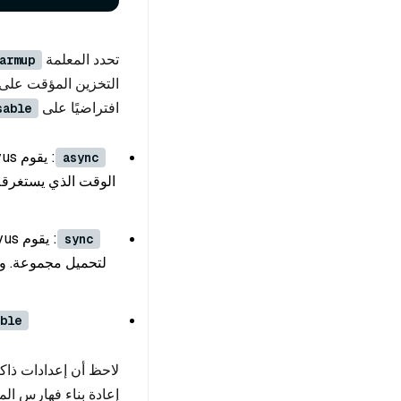
تحدد المعلمة
armup
التخزين المؤقت على ا
افتراضيًا على
sable
async
الوقت الذي يستغرقه 
sync
لتحميل مجموعة. وم
ble
لاحظ أن إعدادات ذاكر
إعادة بناء فهارس ال