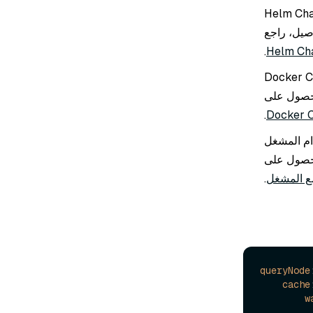
صيل، راجع
.
ه لبدء تشغيل مثيل Milvus. للحصول على
.
لحصول على
.
queryNode
:
cache
:
w