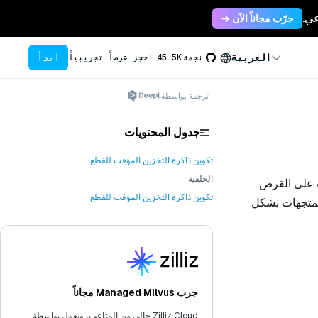
جرّب مجاناً الآن →
ابدأ
العربية
نجمة
45.5K
احجز عرضاً تجريبياً
ترجمة بواسطة
جدول المحتويات
تكوين ذاكرة التخزين المؤقت للقطع
الخلفية
زين المؤقت على القرص
تكوين ذاكرة التخزين المؤقت للقطع
المتجهات بشكل
جرب Managed Milvus مجاناً
Zilliz Cloud خالي من المتاعب، ويعمل بواسطة