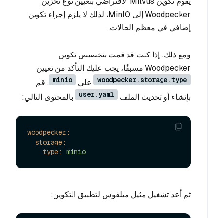
يقوم تكوين Milvus الافتراضي بتعيين نوع تخزين
Woodpecker إلى MinIO، لذلك لا يلزم إجراء تكوين
إضافي في معظم الحالات.
ومع ذلك، إذا كنت قد قمت بتخصيص تكوين
Woodpecker مسبقًا، يجب عليك التأكد من تعيين
minio
woodpecker.storage.type
على
. قم
user.yaml
بإنشاء أو تحديث الملف
بالمحتوى التالي:
woodpecker:
storage:
type:
minio
ثم أعد تشغيل مثيل ميلفوس لتطبيق التكوين: