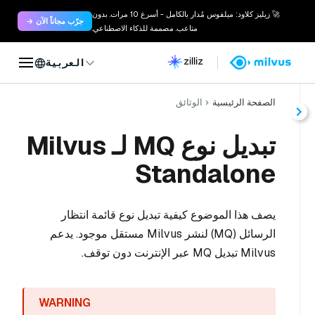
🚀 زيليز كلاود: ميلفوس مُدار بالكامل - أسرع 10 مرات. بدون
جرّب مجاناً الآن →
متاعب. مصممة للذكاء الاصطناعي.
العربية
الصفحة الرئيسية
الوثائق
تبديل نوع MQ لـ Milvus
Standalone
يصف هذا الموضوع كيفية تبديل نوع قائمة انتظار
الرسائل (MQ) لنشر Milvus مستقل موجود. يدعم
Milvus تبديل MQ عبر الإنترنت دون توقف.