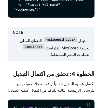
  -d '{"target_wal_name": 
<mixcoord_addr>
استبدل
بالعنوان الفعلي
localhost
لخدمة MixCoord (افتراضيًا،
لعمليات النشر المستقلة).
الخطوة 4: تحقق من اكتمال التبديل
تكتمل عملية التبديل تلقائياً. راقب سجلات ميلفوس
للرسائل الرئيسية التالية للتأكد من اكتمال عملية التبديل:
WAL 
switch
 success: <MQ1> 
switch
 to 