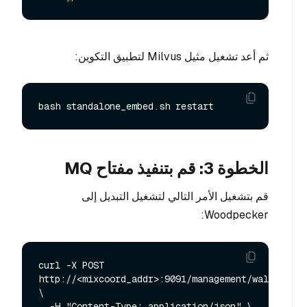
ثم أعد تشغيل مثيل Milvus لتطبيق التكوين:
الخطوة 3: قم بتنفيذ مفتاح MQ
قم بتشغيل الأمر التالي لتشغيل التبديل إلى
Woodpecker:
curl -X POST 
http://<mixcoord_addr>:9091/management/wal/alter 
\

  -H "Content-Type: application/json" \
