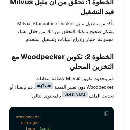
الخطوة 1: تحقق من أن مثيل Milvus
قيد التشغيل
تأكد من تشغيل مثيل Milvus Standalone Docker
بشكل صحيح. يمكنك التحقق من ذلك من خلال إنشاء
مجموعة اختبار وإدراج البيانات وتشغيل استعلام.
الخطوة 2: تكوين Woodpecker مع
التخزين المحلي
قم بتحديث تكوين Milvus لإضافة إعدادات
mqType
Woodpecker
دون
تغيير القيمة
. قم بإنشاء أو
user.yaml
تحديث الملف
بالمحتوى التالي:
woodpecker:
storage:
type:
local