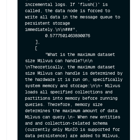
incremental logs. If `flush()` is 
called, the data node is forced to 
write all data in the message queue to 
persistent storage 
immediately.\n\n###",

        0.5777501463890076

    ],

    [

        "What is the maximum dataset 
size Milvus can handle?\n\n  
\nTheoretically, the maximum dataset 
size Milvus can handle is determined by 
the hardware it is run on, specifically 
system memory and storage:\n\n- Milvus 
loads all specified collections and 
partitions into memory before running 
queries. Therefore, memory size 
determines the maximum amount of data 
Milvus can query.\n- When new entities 
and and collection-related schema 
(currently only MinIO is supported for 
data persistence) are added to Milvus, 