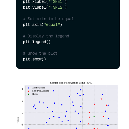
plt.xlabel(
"TSNE1"
)

plt.ylabel(
"TSNE2"
)

# Set axis to be equal
plt.axis(
"equal"
)

# Display the legend
plt.legend()

# Show the plot