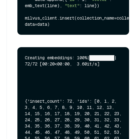
emb_text(line), 
"text"
: line})

milvus_client.insert(collection_name=collectio
Creating embeddings: 100%|██████████| 
72/72 [00:20<00:00,  3.60it/s]

{'insert_count': 72, 'ids': [0, 1, 2, 
3, 4, 5, 6, 7, 8, 9, 10, 11, 12, 13, 
14, 15, 16, 17, 18, 19, 20, 21, 22, 23, 
24, 25, 26, 27, 28, 29, 30, 31, 32, 33, 
34, 35, 36, 37, 38, 39, 40, 41, 42, 43, 
44, 45, 46, 47, 48, 49, 50, 51, 52, 53, 
54, 55, 56, 57, 58, 59, 60, 61, 62, 63, 