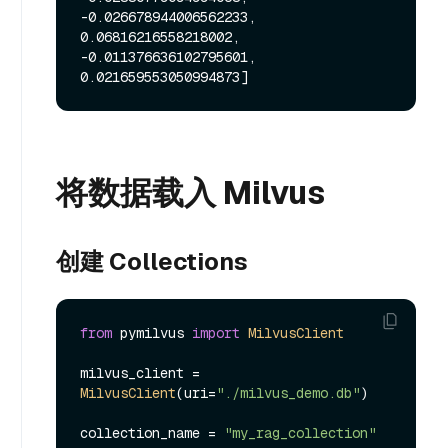
-0.026678944006562233, 
0.06816216558218002, 
-0.011376636102795601, 
将数据载入 Milvus
创建 Collections
from
 pymilvus 
import
MilvusClient
milvus_client = 
MilvusClient
(uri=
"./milvus_demo.db"
)

collection_name = 
"my_rag_collection"