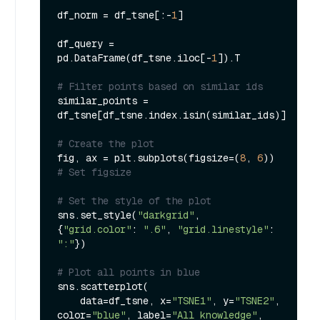
df_norm = df_tsne[:-
1
]

df_query = 
pd.DataFrame(df_tsne.iloc[-
1
]).T

# Filter points based on similar ids
similar_points = 
df_tsne[df_tsne.index.isin(similar_ids)]

# Create the plot
fig, ax = plt.subplots(figsize=(
8
, 
6
))  
# Set figsize
# Set the style of the plot
sns.set_style(
"darkgrid"
, 
{
"grid.color"
: 
".6"
, 
"grid.linestyle"
: 
":"
})

# Plot all points in blue
sns.scatterplot(

    data=df_tsne, x=
"TSNE1"
, y=
"TSNE2"
, 
color=
"blue"
, label=
"All knowledge"
, 