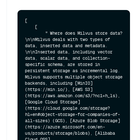
[

    [

        " Where does Milvus store data?
\n\nMilvus deals with two types of 
data, inserted data and metadata. 
\n\nInserted data, including vector 
data, scalar data, and collection-
specific schema, are stored in 
persistent storage as incremental log. 
Milvus supports multiple object storage 
backends, including [MinIO]
(https://min.io/), [AWS S3]
(https://aws.amazon.com/s3/?nc1=h_ls), 
[Google Cloud Storage]
(https://cloud.google.com/storage?
hl=en#object-storage-for-companies-of-
all-sizes) (GCS), [Azure Blob Storage]
(https://azure.microsoft.com/en-
us/products/storage/blobs), [Alibaba 
Cloud OSS]