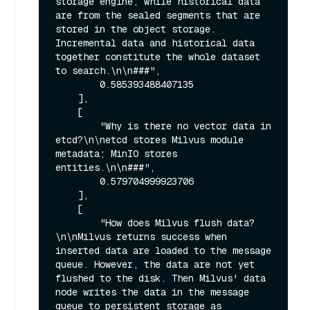
storage engine, while historical data 
are from the sealed segments that are 
stored in the object storage. 
Incremental data and historical data 
together constitute the whole dataset 
to search.\n\n###",

        0.585393488407135

    ],

    [

        "Why is there no vector data in 
etcd?\n\netcd stores Milvus module 
metadata; MinIO stores 
entities.\n\n###",

        0.579704999923706

    ],

    [

        "How does Milvus flush data?
\n\nMilvus returns success when 
inserted data are loaded to the message 
queue. However, the data are not yet 
flushed to the disk. Then Milvus' data 
node writes the data in the message 
queue to persistent storage as 