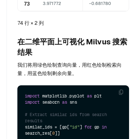
73
3.971772
-0.681780
74 行 × 2 列
在二维平面上可视化 Milvus 搜索
结果
我们将用绿色绘制查询向量，用红色绘制检索向
量，用蓝色绘制剩余向量。
import
 matplotlib.pyplot 
as
import
 seaborn 
as
 sns

# Extract similar ids from search 
results
similar_ids = [gp[
"id"
] 
for
 gp 
in
search_res[
0
]]
