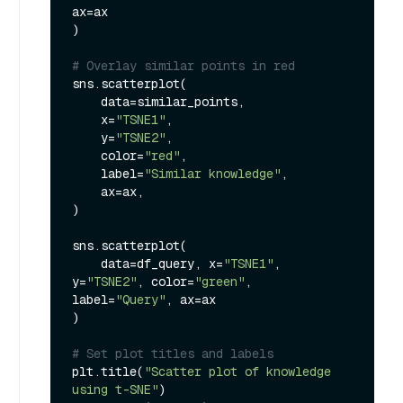
ax=ax

)

# Overlay similar points in red
sns.scatterplot(

    data=similar_points,

    x=
"TSNE1"
,

    y=
"TSNE2"
,

    color=
"red"
,

    label=
"Similar knowledge"
,

    ax=ax,

)

sns.scatterplot(

    data=df_query, x=
"TSNE1"
, 
y=
"TSNE2"
, color=
"green"
, 
label=
"Query"
, ax=ax

)

# Set plot titles and labels
plt.title(
"Scatter plot of knowledge 
using t-SNE"
)
