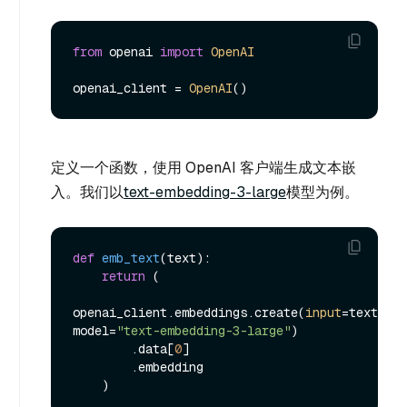
from
 openai 
import
OpenAI
openai_client = 
OpenAI
定义一个函数，使用 OpenAI 客户端生成文本嵌
入。我们以
text-embedding-3-large
模型为例。
def
emb_text
(
text
):

return
 (

openai_client.embeddings.create(
input
=text, 
model=
"text-embedding-3-large"
)

        .data[
0
]

        .embedding
