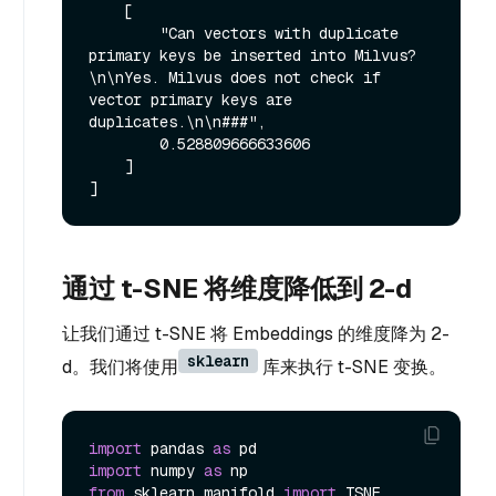
    [

        "Can vectors with duplicate 
primary keys be inserted into Milvus?
\n\nYes. Milvus does not check if 
vector primary keys are 
duplicates.\n\n###",

        0.528809666633606

    ]

通过 t-SNE 将维度降低到 2-d
让我们通过 t-SNE 将 Embeddings 的维度降为 2-
sklearn
d。我们将使用
库来执行 t-SNE 变换。
import
 pandas 
as
import
 numpy 
as
from
 sklearn.manifold 
import
 TSNE
