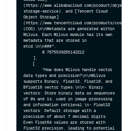
(https://www.alibabacloud.com/product/object-
storage-service), and [Tencent Cloud 
Object Storage]
(https://www.tencentcloud.com/products/cos) 
(COS).\n\nMetadata are generated within 
Milvus. Each Milvus module has its own 
metadata that are stored in 
etcd.\n\n###",

        0.7675539255142212

    ],

    [

        "How does Milvus handle vector 
data types and precision?\n\nMilvus 
supports Binary, Float32, Float16, and 
BFloat16 vector types.\n\n- Binary 
vectors: Store binary data as sequences 
of 0s and 1s, used in image processing 
and information retrieval.\n- Float32 
vectors: Default storage with a 
precision of about 7 decimal digits. 
Even Float64 values are stored with 
Float32 precision, leading to potential 