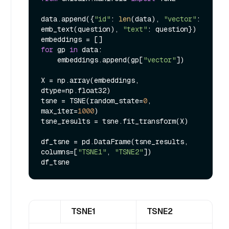
data.append({
"id"
: 
len
(data), 
"vector"
: 
emb_text(question), 
"text"
: question})

for
 gp 
in
 data:

    embeddings.append(gp[
"vector"
])

X = np.array(embeddings, 
dtype=np.float32)

tsne = TSNE(random_state=
0
, 
max_iter=
1000
)

tsne_results = tsne.fit_transform(X)

df_tsne = pd.DataFrame(tsne_results, 
columns=[
"TSNE1"
, 
"TSNE2"
])

TSNE1
TSNE2