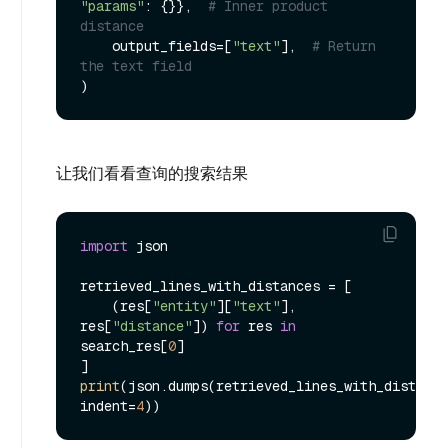
"params"
: {}},  
# Inner product 
distance
    output_fields=[
"text"
],  
# Return 
the text field
让我们看看查询的搜索结果
import
 json

retrieved_lines_with_distances = [

    (res[
"entity"
][
"text"
], 
res[
"distance"
]) 
for
 res 
in
search_res[
0
]

print
(json.dumps(retrieved_lines_with_distance
indent=
4