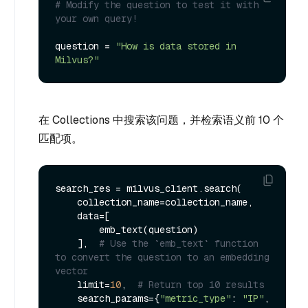
# Modify the question to test it with 
your own query!
question = 
"How is data stored in 
Milvus?"
在 Collections 中搜索该问题，并检索语义前 10 个
匹配项。
search_res = milvus_client.search(

    collection_name=collection_name,

    data=[

        emb_text(question)

    ],  
# Use the `emb_text` function 
to convert the question to an embedding 
vector
    limit=
10
,  
# Return top 10 results
    search_params={
"metric_type"
: 
"IP"
, 