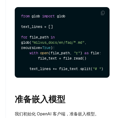
from
 glob 
import
 glob

text_lines = []

for
 file_path 
in
glob(
"milvus_docs/en/faq/*.md"
, 
recursive=
True
):

with
open
(file_path, 
"r"
) 
as
 file:

        file_text = file.read()

    text_lines += file_text.split(
"# "
准备嵌入模型
我们初始化 OpenAI 客户端，准备嵌入模型。