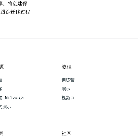
率。将创建保
，以跟踪迁移过程
源
教程
档
训练营
客
演示
 Milvus
视频
约演示
具
社区