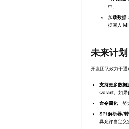
中。
加载数据
据写入 M
未来计划
开发团队致力于通
支持更多数据
Qdrant。
命令简化
：努
SPI 解析器
/
转
具允许自定义