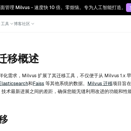
 云：全面管理 Milvus - 速度快 10 倍。零烦恼。专为人工智能打造。
工具
博客
社区
s 迁移概述
需求，Milvus 扩展了其迁移工具，不仅便于从 Milvus 1.x
Elasticsearch
和
Faiss
等其他系统的数据。
Milvus 迁移
项目旨
vus 技术最新进展之间的差距，确保您能无缝利用改进的功能和性
移