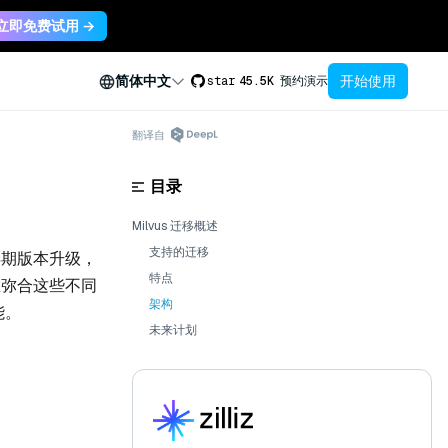
立即免费试用 →
开始使用
简体中文
star
45.5K
预约演示
翻译自
目录
Milvus 迁移概述
支持的迁移
 早期版本升级，
特点
在弥合这些不同
架构
能。
未来计划