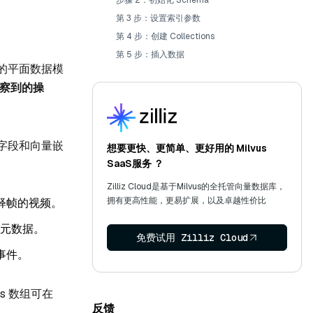
步骤 2：初始化 Schema
第 3 步：设置索引参数
第 4 步：创建 Collections
第 5 步：插入数据
的平面数据模
观察到的操
字段和向量嵌
想要更快、更简单、更好用的 Milvus
SaaS服务 ？
Zilliz Cloud是基于Milvus的全托管向量数据库，
拥有更高性能，更易扩展，以及卓越性价比
释帧的视频。
及元数据。
免费试用 Zilliz Cloud
事件。
ts 数组可在
反馈