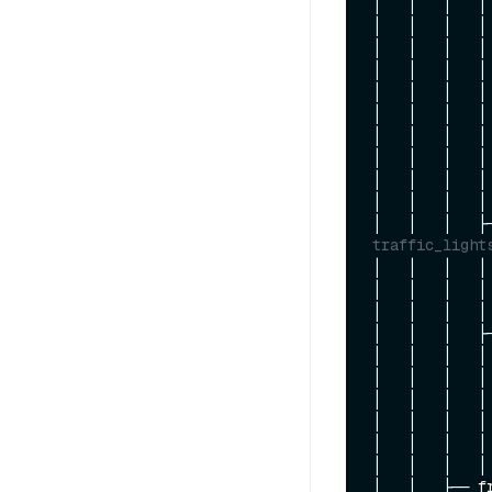
│   │   │   │
│   │   │   │
│   │   │   │
│   │   │   │
│   │   │   │
│   │   │   │
│   │   │   │
│   │   │   │
│   │   │   │
│   │   │   │
│   │   │   ├
traffic_light
│   │   │   │
│   │   │   │
│   │   │   │
│   │   │   ├
│   │   │   │
│   │   │   │
│   │   │   │
│   │   │   │
│   │   │   │
│   │   │   │
│   │   ├── f