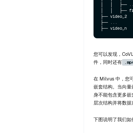
│   │   ├── .
│   │   ├── f
├── video_2

├── ...

您可以发现，CoVL
件，同时还有
.mp
在 Milvus 中，您可
嵌套结构。当向量
身不能包含更多嵌
层次结构并将数据扁平化
下图说明了我们如何