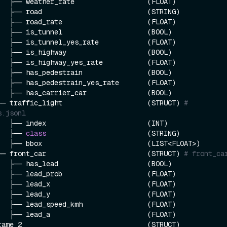
   ├── weather_rate                  (FLOAT)

   ├── road                          (STRING)

   ├── road_rate                     (FLOAT)

   ├── is_tunnel                     (BOOL)

   ├── is_tunnel_yes_rate            (FLOAT)

   ├── is_highway                    (BOOL)

   ├── is_highway_yes_rate           (FLOAT)

   ├── has_pedestrain                (BOOL)

   ├── has_pedestrain_yes_rate       (FLOAT)

   ├── has_carrier_car               (BOOL)

── traffic_light                     (STRUCT) 
# 
s.jsonl
   ├── index                         (INT)

   ├── 
class
                         (STRING)

   ├── bbox                          (LIST<FLOAT>)

── front_car                         (STRUCT) 
# front_ca
   ├── has_lead                      (BOOL)

   ├── lead_prob                     (FLOAT)

   ├── lead_x                        (FLOAT)

   ├── lead_y                        (FLOAT)

   ├── lead_speed_kmh                (FLOAT)

   ├── lead_a                        (FLOAT)

rame_2                               (STRUCT)
