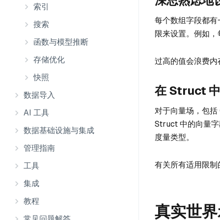
深思熟虑地
索引
每个数组字段都有
搜索
限来设置。例如，每
函数与模型推断
存储优化
过高的值会浪费内存，
快照
在 Struc
数据导入
对于向量场，包括 C
AI 工具
Struct 中的向
数据基础设施与集成
度量类型。
管理指南
有关所有适用限制
工具
集成
教程
真实世界
常见问题解答