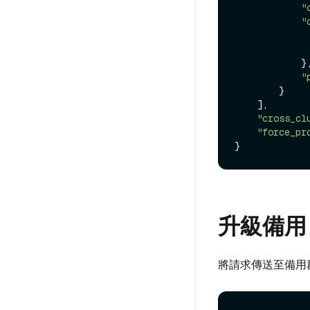
"
"
            },

"
        }

    ],

"cross_cl
"force_pr
升級備用
將請求傳送至備用