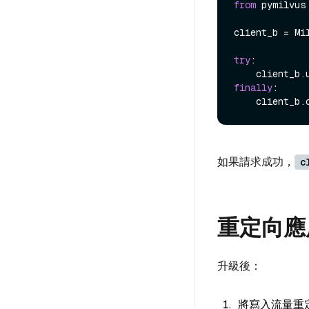
from
 pymilvus
client_b = Mi
try
:

finally
:

如果請求成功，
c
重定向應
升級後：
將寫入流量重