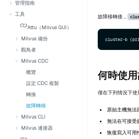
管理指南
工具
故障移轉後，
clu
Attu（Milvus GUI）
Milvus 備份
觀鳥者
Milvus CDC
何時使用
概覽
設定 CDC 複製
僅在下列情況下使
轉換
故障轉移
原始主機無法
Milvus CLI
無法在可接受
Milvus 連接器
恢復寫入可用