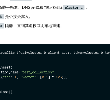
負載平衡器、DNS 記錄和自動化移除
。
cluster-a
是否接受寫入。
-b
隔離，直到其退役或明確地重建。
-a
lvusClient(uri=cluster_b_client_addr, token=cluster_b_tok
collection_name=
"test_collection"
,

=[{
"id"
: 
1
, 
"vector"
: [
0.1
] * 
128
}],
