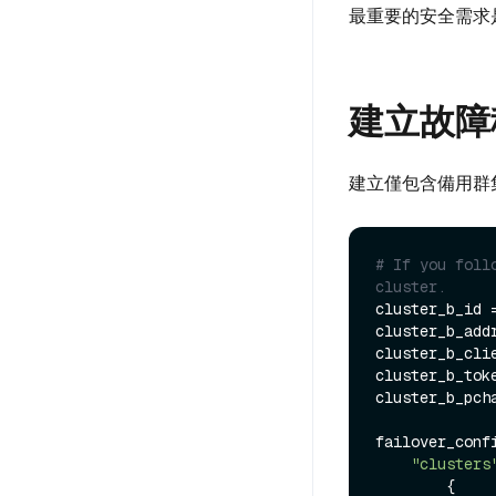
最重要的安全需求
建立故障
建立僅包含備用群
# If you foll
cluster.
cluster_b_id =
cluster_b_addr
cluster_b_cli
cluster_b_tok
cluster_b_pch
failover_confi
"clusters
        {
