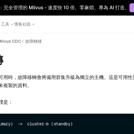
Cloud：完全管理的 Milvus - 速度快 10 倍。零麻煩。專為 AI 打造。
工具
博客
社區
Milvus CDC
故障轉移
轉
可用時，故障移轉會將備用群集升級為獨立的主機。這是可用性
未複製的資料。
樸是：