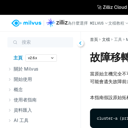
🚀 Zilliz 
為什麼選擇 MILVUS
文檔
教程
首頁
文檔
工具
搜索
故障移
主頁
v2.6.x
關於 Milvus
當原始主機完全不
開始使用
可能會遺失故障前
概念
本指南假設原始拓
使用者指南
資料匯入
AI 工具