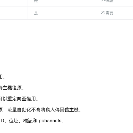
是
不保證
是
不需要
用。
待主機復原。
可以重定向至備用。
原，流量自動化不會將寫入傳回舊主機。
D、位址、標記和 pchannels。