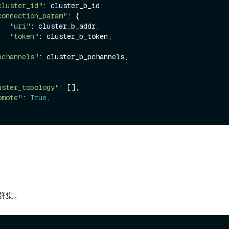
cluster_id"
: cluster_b_id,

connection_param"
: {

"uri"
: cluster_b_addr,

"token"
: cluster_b_token,

pchannels"
: cluster_b_pchannels,

uster_topology"
: [],

omote"
: 
True
,

群集。