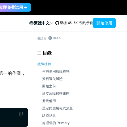
立即免費試用 →
開始使用
繁體中文
星標
45.5K
預約示範
翻譯者
目錄
故障移轉
何時使用故障移轉
第一的作業，
資料遺失風險
開始之前
建立故障移轉組態
升級備用
重定向應用程式流量
驗證結果
處理舊的 Primary