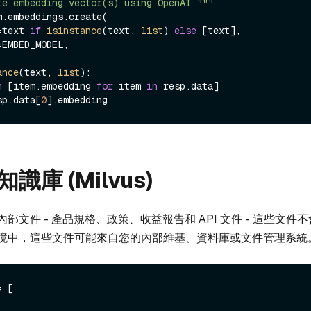
te embedding vector(s) using OpenAI."""
=text 
if
isinstance
(text, 
list
) 
else
 [text],

ance
(text, 
list
):

n
 [item.embedding 
for
 item 
in
 resp.data]

sp.data[
0
庫 (Milvus)
部文件 - 產品規格、政策、收益報告和 API 文件 - 這些文件
境中，這些文件可能來自您的內部維基、資料庫或文件管理系統
 [
