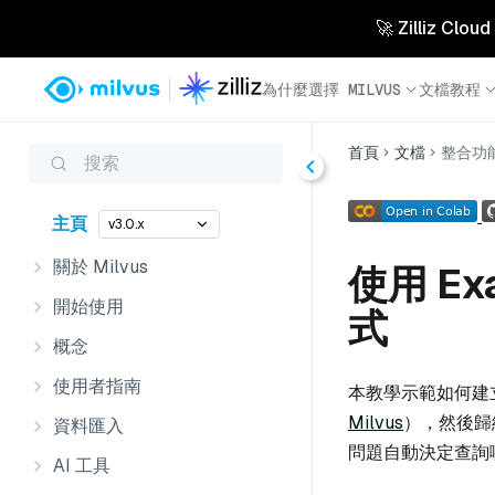
🚀 Zilliz 
為什麼選擇 MILVUS
文檔
教程
首頁
文檔
整合功
搜索
主頁
v3.0.x
關於 Milvus
使用 Ex
開始使用
式
概念
使用者指南
本教學示範如何建
Milvus
），然後歸
資料匯入
問題自動決定查詢
AI 工具