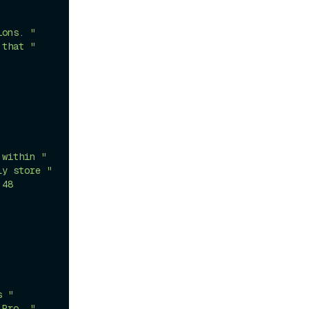
ions. "
 that "
 within "
ly store "
48 
s "
 Pro. "