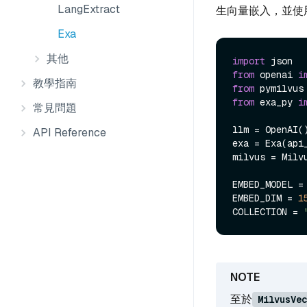
LangExtract
生向量嵌入，並使用 
Exa
其他
import
from
 openai 
i
教學指南
from
 pymilvus
from
 exa_py 
i
常見問題
llm = OpenAI()
API Reference
exa = Exa(api
milvus = Milv
EMBED_MODEL =
EMBED_DIM = 
1
COLLECTION = 
至於
MilvusVec