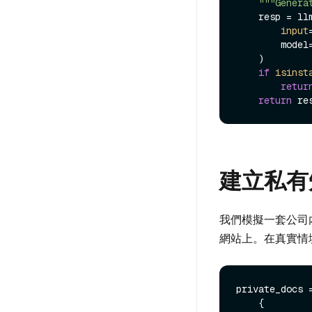
"""Genera
    resp = llm.embeddings.create(

input
        model=EMBED_MODEL,

    )

if
isinst
retur
return
 re
建立私有知識
我們模擬一套公司內
網站上。在真實情
private_docs =
    {
