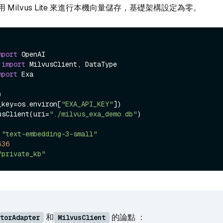
Milvus Lite 來進行本機向量儲存，基礎架構設定為零。
mport
 
import
mport
 Exa



_key=os.environ[
"EXA_API_KEY"
])

usClient(uri=
"./milvus_exa_demo.db"
)

 
"text-embedding-3-small"
536
"private_kb"
和
的論點 ：
torAdapter
MilvusClient