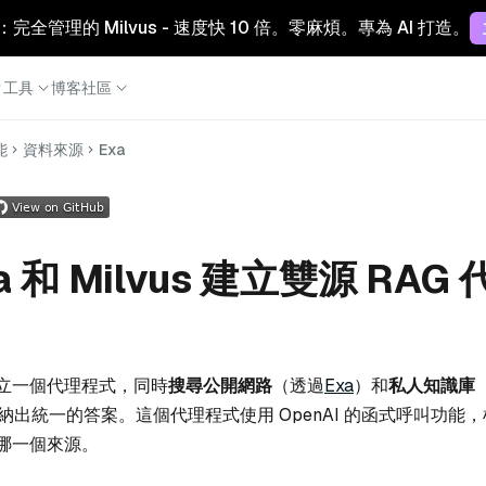
Cloud：完全管理的 Milvus - 速度快 10 倍。零麻煩。專為 AI 打造。
工具
博客
社區
能
資料來源
Exa
a 和 Milvus 建立雙源 RAG
立一個代理程式，同時
搜尋公開網路
（透過
Exa
）和
私人知識庫
納出統一的答案。這個代理程式使用 OpenAI 的函式呼叫功能
哪一個來源。