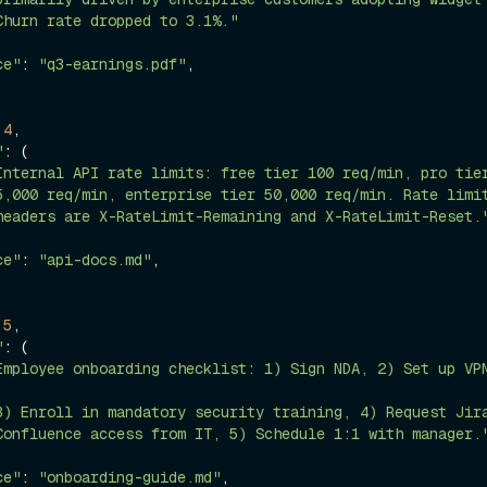
Churn rate dropped to 3.1%."
ce"
: 
"q3-earnings.pdf"
,

 
4
,

"
: (

Internal API rate limits: free tier 100 req/min, pro tie
5,000 req/min, enterprise tier 50,000 req/min. Rate limi
headers are X-RateLimit-Remaining and X-RateLimit-Reset.
ce"
: 
"api-docs.md"
,

 
5
,

"
: (

Employee onboarding checklist: 1) Sign NDA, 2) Set up VPN
3) Enroll in mandatory security training, 4) Request Jir
Confluence access from IT, 5) Schedule 1:1 with manager.
ce"
: 
"onboarding-guide.md"
,
