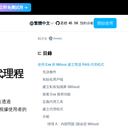
立即免費試用 →
開始使用
繁體中文
星標
45.5K
預約示範
翻譯者
目錄
使用 Exa 和 Milvus 建立雙源 RAG 代理程式
 代理程
先決條件
初始化用戶端
建立私有知識庫 (Milvus)
探索 Exa 搜尋功能
（透過
定義代理工具
，根據使用者的
建立代理程式
示範
情境 A：內部問題 (路由至 Milvus)