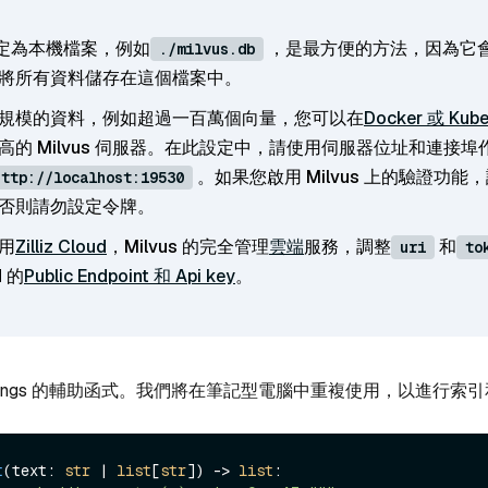
定為本機檔案，例如
，是最方便的方法，因為它
./milvus.db
將所有資料儲存在這個檔案中。
規模的資料，例如超過一百萬個向量，您可以在
Docker 或 Kube
高的 Milvus 伺服器。在此設定中，請使用伺服器位址和連接埠
。如果您啟用 Milvus 上的驗證功能，
http://localhost:19530
否則請勿設定令牌。
用
Zilliz Cloud
，Milvus 的完全管理
雲端
服務，調整
和
uri
to
d 的
Public Endpoint 和 Api key
。
ddings 的輔助函式。我們將在筆記型電腦中重複使用，以進行索
t
(
text: 
str
 | 
list
[
str
]
) -> 
list
:
