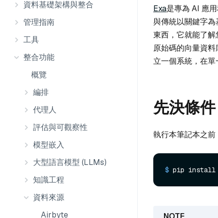
資料基礎架構與整合
Exa
是專為 AI 應
與傳統以關鍵字為基
管理指南
東西，它就能了解
工具
原始碼的向量資料
整合功能
立一個系統，在單
概覽
編排
先決條件
代理人
評估與可觀察性
執行本筆記本之前
模型嵌入
大型語言模型 (LLMs)
$ 
pip install
知識工程
資料來源
Airbyte