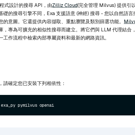
用程式設計的搜尋 API，由
Zilliz Cloud
(完全管理 Milvus) 提
礎的搜尋引擎不同，Exa 支援語意 (神經) 搜尋 - 您以自然語
您的意圖。它還提供內容擷取、重點瀏覽及類別篩選功能。
Milv
庫，專為可擴充的相似性搜尋而建立。將它們與 LLM 代理結合
一工作流程中檢索內部專屬資料和最新的網路資訊。
，請確定您已安裝下列相依性：
 exa_py pymilvus openai