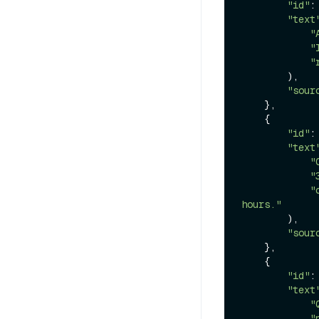
"id"
:
"text
"
"
"
        ),

"sour
    },

    {

"id"
:
"text
"
"
"
hours."
        ),

"sour
    },

    {

"id"
:
"text
"
"