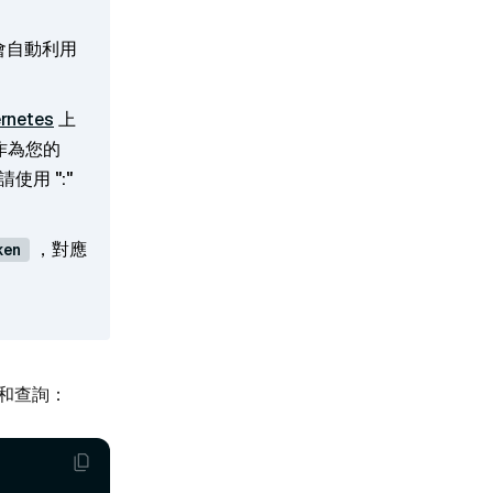
會自動利用
rnetes
上
作為您的
請使用 "
:
"
，對應
ken
引和查詢：