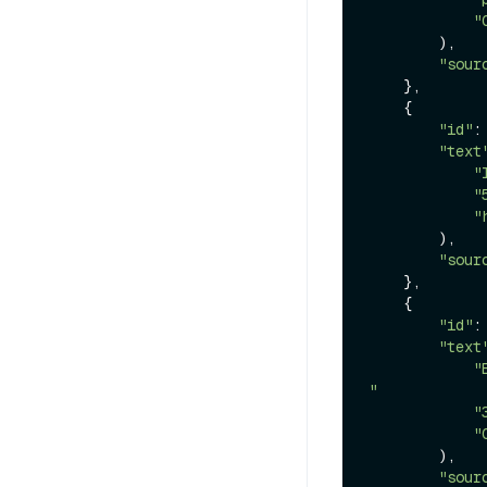
"
        ),

"sour
    },

    {

"id"
:
"text
"
"
"
        ),

"sour
    },

    {

"id"
:
"text
"
"
"
"
        ),

"sour