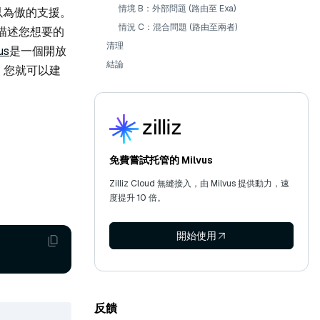
情境 B：外部問題 (路由至 Exa)
供引以為傲的支援。
情況 C：混合問題 (路由至兩者)
言描述您想要的
清理
us
是一個開放
結論
，您就可以建
免費嘗試托管的 Milvus
Zilliz Cloud 無縫接入，由 Milvus 提供動力，速
度提升 10 倍。
開始使用
反饋