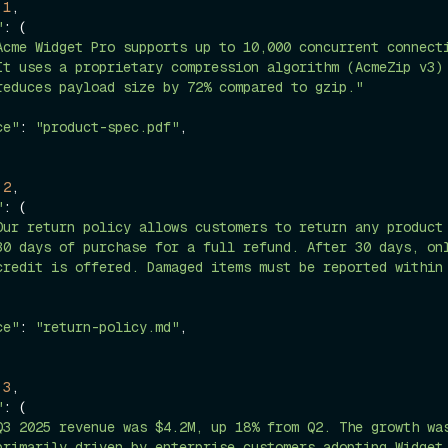
 
1
,

"
: (

Acme Widget Pro supports up to 10,000 concurrent connect
It uses a proprietary compression algorithm (AcmeZip v3)
reduces payload size by 72% compared to gzip."
ce"
: 
"product-spec.pdf"
,

 
2
,

"
: (

Our return policy allows customers to return any product
30 days of purchase for a full refund. After 30 days, on
credit is offered. Damaged items must be reported within 
ce"
: 
"return-policy.md"
,

 
3
,

"
: (

Q3 2025 revenue was $4.2M, up 18% from Q2. The growth wa
primarily driven by enterprise customers adopting Widget