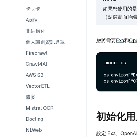
如果您使用的是 
卡夫卡
（點選畫面頂端的
Apify
非結構化
您將需要
Exa
和
Op
個人識別資訊遮罩
Firecrawl
import os

Crawl4AI
AWS S3
os.environ["E
VectorETL
盛宴
Mistral OCR
初始化用
Docling
NLWeb
設定 Exa、OpenA