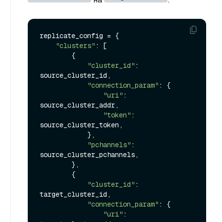
replicate_config = {

"clusters"
: [

        {

"cluster_id"
: 
source_cluster_id,

"connection_param"
: {

"uri"
: 
source_cluster_addr,

"token"
: 
source_cluster_token,

            },

"pchannels"
: 
source_cluster_pchannels,

        },

        {

"cluster_id"
: 
target_cluster_id,

"connection_param"
: {

"uri"
: 