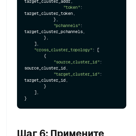
target_cluster_addr,

"token"
: 
target_cluster_token,

            },

"pchannels"
: 
target_cluster_pchannels,

        },

    ],

"cross_cluster_topology"
: [

        {

"source_cluster_id"
: 
source_cluster_id,

"target_cluster_id"
: 
target_cluster_id,

        }

    ],

Шаг 6: Примените