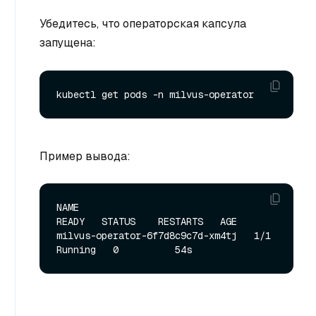
Убедитесь, что операторская капсула
запущена:
Пример вывода:
NAME                               
READY   STATUS    RESTARTS   AGE

milvus-operator-6f7d8c9c7d-xm4tj   1/1     