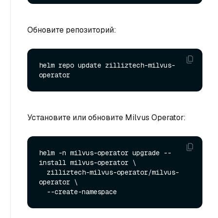
Обновите репозиторий:
helm repo update zilliztech-milvus-
Установите или обновите Milvus Operator:
helm -n milvus-operator upgrade --
install milvus-operator \

  zilliztech-milvus-operator/milvus-
operator \
