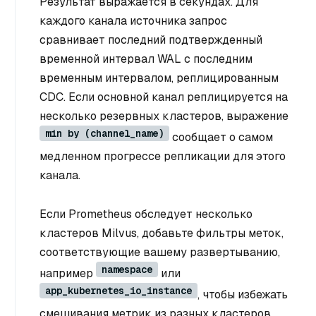
Результат выражается в секундах. Для
каждого канала источника запрос
сравнивает последний подтвержденный
временной интервал WAL с последним
временным интервалом, реплицированным
CDC. Если основной канал реплицируется на
несколько резервных кластеров, выражение
min by (channel_name)
сообщает о самом
медленном прогрессе репликации для этого
канала.
Если Prometheus обследует несколько
кластеров Milvus, добавьте фильтры меток,
соответствующие вашему развертыванию,
namespace
например
или
app_kubernetes_io_instance
, чтобы избежать
смешивания метрик из разных кластеров.