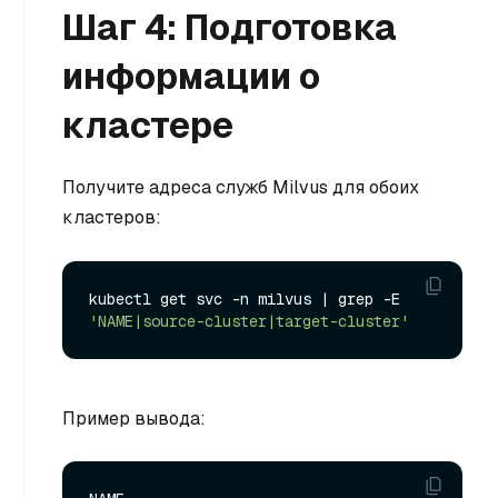
Шаг 4: Подготовка
информации о
кластере
Получите адреса служб Milvus для обоих
кластеров:
kubectl get svc -n milvus | grep -E 
'NAME|source-cluster|target-cluster'
Пример вывода: