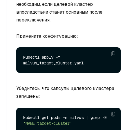
необходим, если целевой кластер
впоследствии станет основным после
переключения.
Примените конфигурацию:
kubectl apply -f 
Убедитесь, что капсулы целевого кластера
запущены:
kubectl get pods -n milvus | grep -E 
'NAME|target-cluster'