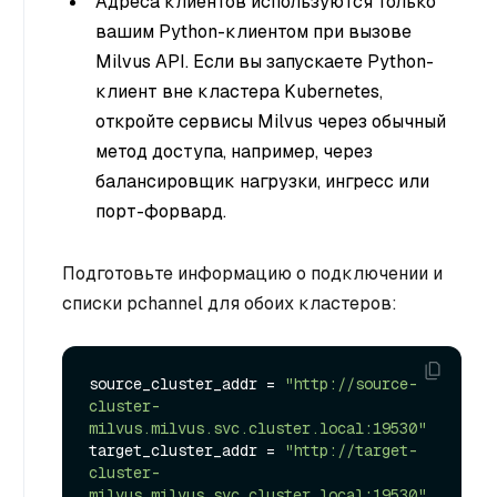
Адреса клиентов используются только
вашим Python-клиентом при вызове
Milvus API. Если вы запускаете Python-
клиент вне кластера Kubernetes,
откройте сервисы Milvus через обычный
метод доступа, например, через
балансировщик нагрузки, ингресс или
порт-форвард.
Подготовьте информацию о подключении и
списки pchannel для обоих кластеров:
source_cluster_addr = 
"http://source-
cluster-
milvus.milvus.svc.cluster.local:19530"
target_cluster_addr = 
"http://target-
cluster-
milvus.milvus.svc.cluster.local:19530"