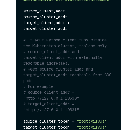
source_client_addr = 
source_cluster_addr

target_client_addr = 
target_cluster_addr

# If your Python client runs outside 
the Kubernetes cluster, replace only
# source_client_addr and 
target_client_addr with externally 
reachable addresses.
# Keep source_cluster_addr and 
target_cluster_addr reachable from CDC 
pods.
# For example:
# source_client_addr = 
"http://127.0.0.1:19530"
# target_client_addr = 
"http://127.0.0.1:19531"
source_cluster_token = 
"root:Milvus"
target_cluster_token = 
"root:Milvus"