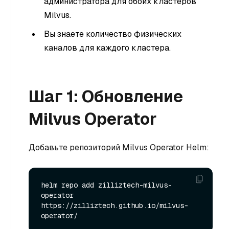
администратора для обоих кластеров
Milvus.
Вы знаете количество физических
каналов для каждого кластера.
Шаг 1: Обновление
Milvus Operator
Добавьте репозиторий Milvus Operator Helm:
helm repo add zilliztech-milvus-
operator 
https://zilliztech.github.io/milvus-