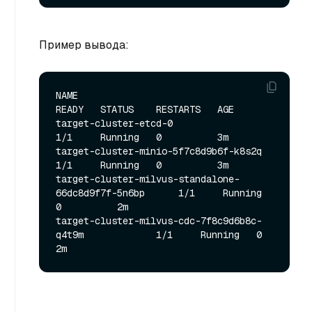
Пример вывода:
NAME                                                   
READY   STATUS    RESTARTS   AGE

target-cluster-etcd-0                                  
1/1     Running   0          3m

target-cluster-minio-5f7c8d9b6f-k8s2q                  
1/1     Running   0          3m

target-cluster-milvus-standalone-
66dc8d9f7f-5n6bp      1/1     Running   
0          2m

target-cluster-milvus-cdc-7f8c9d6b8c-
q4t9m             1/1     Running   0          