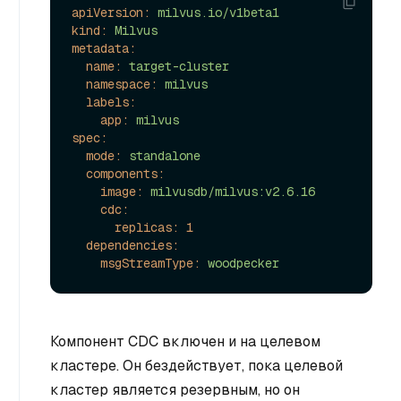
apiVersion:
milvus.io/v1beta1
kind:
Milvus
metadata:
name:
target-cluster
namespace:
milvus
labels:
app:
milvus
spec:
mode:
standalone
components:
image:
milvusdb/milvus:v2.6.16
cdc:
replicas:
1
dependencies:
msgStreamType:
woodpecker
Компонент CDC включен и на целевом
кластере. Он бездействует, пока целевой
кластер является резервным, но он