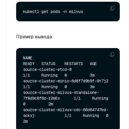
Пример вывода:
NAME                                                   
READY   STATUS    RESTARTS   AGE

source-cluster-etcd-0                                  
1/1     Running   0          3m

source-cluster-minio-6d8f7d9b9f-9t7j2                  
1/1     Running   0          3m

source-cluster-milvus-standalone-
7f8d9c8f6d-r2m5x      1/1     Running   
0          2m

source-cluster-milvus-cdc-66d64747bd-
sckxj             1/1     Running   0          