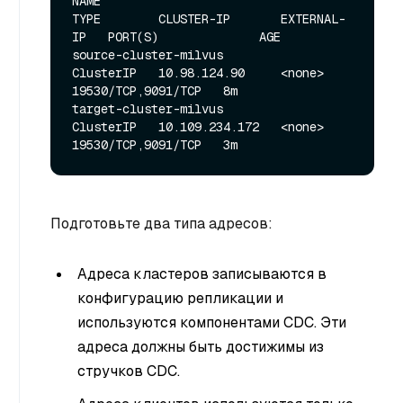
NAME                                  
TYPE        CLUSTER-IP       EXTERNAL-
IP   PORT(S)              AGE

source-cluster-milvus                 
ClusterIP   10.98.124.90     <none>        
19530/TCP,9091/TCP   8m

target-cluster-milvus                 
ClusterIP   10.109.234.172   <none>        
Подготовьте два типа адресов:
Адреса кластеров записываются в
конфигурацию репликации и
используются компонентами CDC. Эти
адреса должны быть достижимы из
стручков CDC.