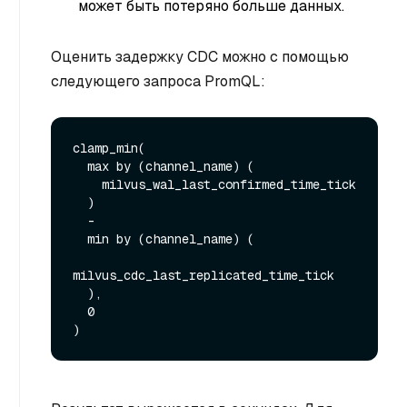
может быть потеряно больше данных.
Оценить задержку CDC можно с помощью
следующего запроса PromQL:
clamp_min(

  max by (channel_name) (

    milvus_wal_last_confirmed_time_tick

  )

  -

  min by (channel_name) (

milvus_cdc_last_replicated_time_tick

  ),

  0
