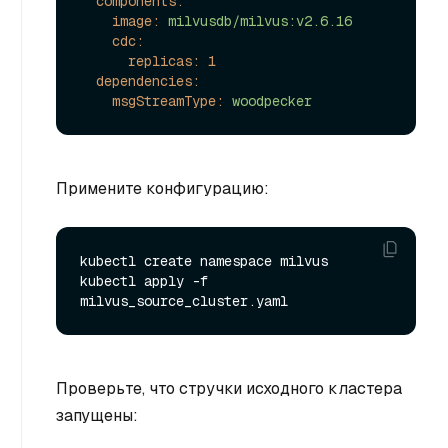
components:
image:
milvusdb/milvus:v2.6.16
cdc:
replicas:
1
dependencies:
msgStreamType:
woodpecker
Примените конфигурацию:
kubectl create namespace milvus

kubectl apply -f 
Проверьте, что стручки исходного кластера
запущены: