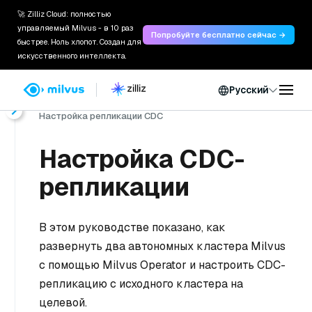
🚀 Zilliz Cloud: полностью
управляемый Milvus - в 10 раз
Попробуйте бесплатно сейчас →
быстрее. Ноль хлопот. Создан для
искусственного интеллекта.
Русский
Главная
Документы
Инструменты
Milvus CDC
Настройка репликации CDC
Настройка CDC-
репликации
В этом руководстве показано, как
развернуть два автономных кластера Milvus
с помощью Milvus Operator и настроить CDC-
репликацию с исходного кластера на
целевой.