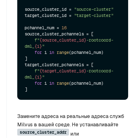
source_cluster_id = 
"source-cluster"
target_cluster_id = 
"target-cluster"
pchannel_num = 
16
source_cluster_pchannels = [

f"
{source_cluster_id}
-rootcoord-
dml_
{i}
"
for
 i 
in
range
(pchannel_num)

]

target_cluster_pchannels = [

f"
{target_cluster_id}
-rootcoord-
dml_
{i}
"
for
 i 
in
range
(pchannel_num)

Замените адреса на реальные адреса служб
Milvus в вашей среде. Не устанавливайте
source_cluster_addr
или