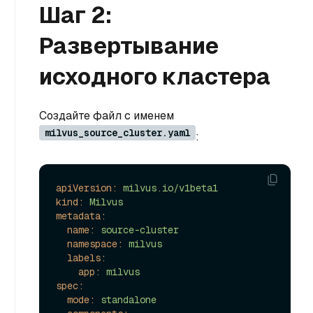
Шаг 2:
Развертывание
исходного кластера
Создайте файл с именем
milvus_source_cluster.yaml
:
apiVersion:
milvus.io/v1beta1
kind:
Milvus
metadata:
name:
source-cluster
namespace:
milvus
labels:
app:
milvus
spec:
mode:
standalone