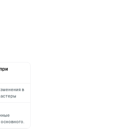
при
зменения в
ластеры
нные
 основного.