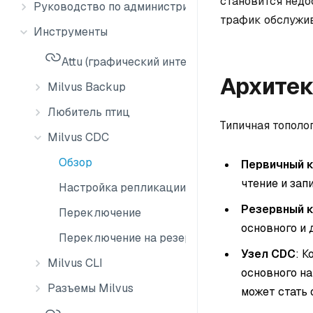
становится недо
Руководство по администрированию
трафик обслужив
Инструменты
Attu (графический интерфейс Milvus)
Архитек
Milvus Backup
Любитель птиц
Типичная тополо
Milvus CDC
Обзор
Первичный 
чтение и запи
Настройка репликации CDC
Резервный 
Переключение
основного и 
Переключение на резервный сервер
Узел CDC
: 
Milvus CLI
основного н
Разъемы Milvus
может стать 