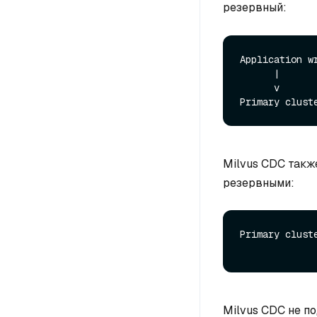
резервный:
Application wr
      |

      v

Milvus CDC такж
резервными:
Primary clust
Milvus CDC не п