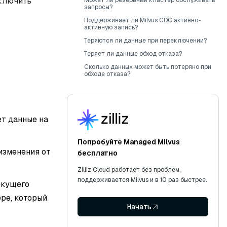
еключить
Может ли резервный кластер обслуживать
запросы?
Поддерживает ли Milvus CDC активно-
активную запись?
Теряются ли данные при переключении?
Теряет ли данные обход отказа?
Сколько данных может быть потеряно при
обходе отказа?
ет данные на
Попробуйте Managed Milvus
изменения от
бесплатно
Zilliz Cloud работает без проблем,
поддерживается Milvus и в 10 раз быстрее.
екущего
ре, который
Начать