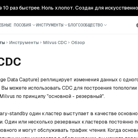
- в 10 раз быстрее. Ноль хлопот. Создан для искусственн
ЕБНЫЕ ПОСОБИЯ
ИНСТРУМЕНТЫ
БЛОГ
СООБЩЕСТВО
ты
Инструменты
Milvus CDC
Обзор
 CDC
nge Data Capture) реплицирует изменения данных с одног
й. Вы можете использовать CDC для построения топологии
ilvus по принципу "основной - резервный".
mary-standby один кластер выступает в качестве основно
и. Один или несколько резервных кластеров постоянно 
новного и могут обслуживать трафик чтения. Когда основ