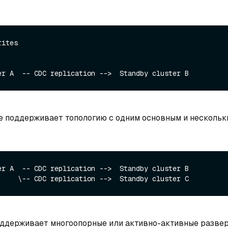
ites

е поддерживает топологию с одним основным и нескольк
er A  -- CDC replication -->  Standby cluster B

оддерживает многоопорные или активно-активные разве