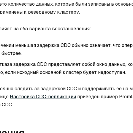
это количество данных, которые были записаны в основн
применены к резервному кластеру.
ияет на оба варианта восстановления:
чении меньшая задержка CDC обычно означает, что опе
 быстрее.
тказа задержка CDC представляет собой окно данных, к
о, если исходный основной кластер будет недоступен.
оянно следить за задержкой CDC и поддерживать ее на 
нице
Настройка CDC-репликации
приведен пример Prom
 CDC.
чения