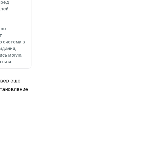
еред
олей
нно
т
 систему в
идания,
ись могла
ться.
рвер еще
становление