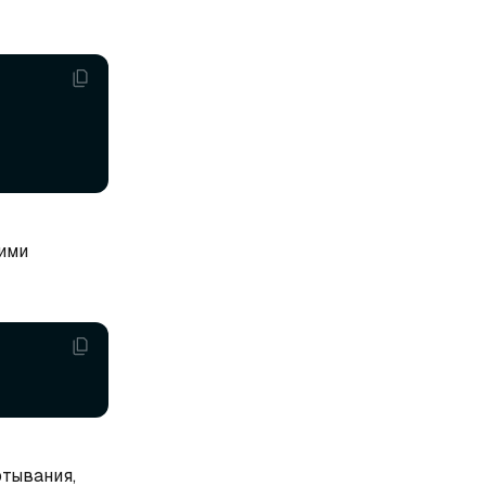
ими
ртывания,