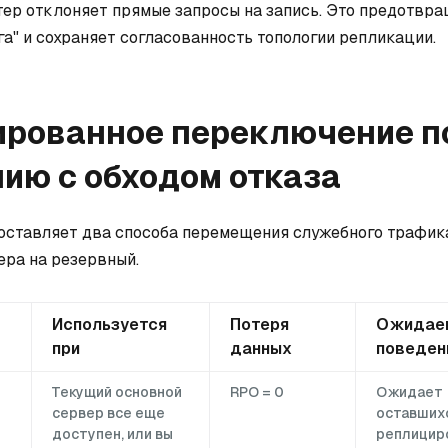
ер отклоняет прямые запросы на запись. Это предотвр
га" и сохраняет согласованность топологии репликации.
ированное переключение п
ию с обходом отказа
оставляет два способа перемещения служебного трафик
ера на резервный.
Используется
Потеря
Ожидае
при
данных
поведен
Текущий основной
RPO = 0
Ожидает
сервер все еще
оставших
доступен, или вы
реплицир