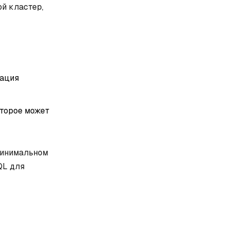
ой кластер,
рация
оторое может
минимальном
QL для