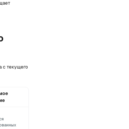
ащает
о
а с текущего
мое
ие
ся
ованных