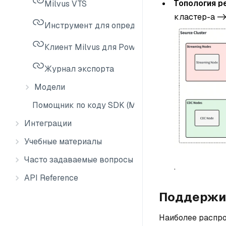
Топология р
Milvus VTS
кластер-a ->
Инструмент для определения размера Milvus
Клиент Milvus для PowerShell
Журнал экспорта
Модели
Помощник по коду SDK (MCP)
Интеграции
Учебные материалы
Часто задаваемые вопросы
.
API Reference
Поддержи
Наиболее распро