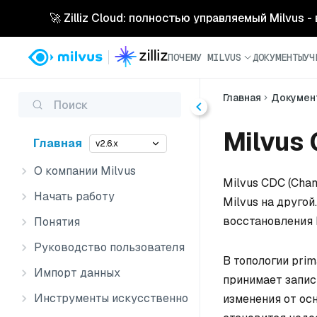
🚀 Zilliz Cloud: полностью управляемый Milvus 
ПОЧЕМУ MILVUS
ДОКУМЕНТЫ
УЧ
Главная
Докумен
Поиск
Milvus
Главная
v2.6.x
О компании Milvus
Milvus CDC (Cha
Начать работу
Milvus на друго
восстановления M
Понятия
Руководство пользователя
В топологии pri
Импорт данных
принимает запис
Инструменты искусственного интеллекта
изменения от ос