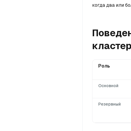
когда два или б
Поведен
класте
Роль
Основной
Резервный