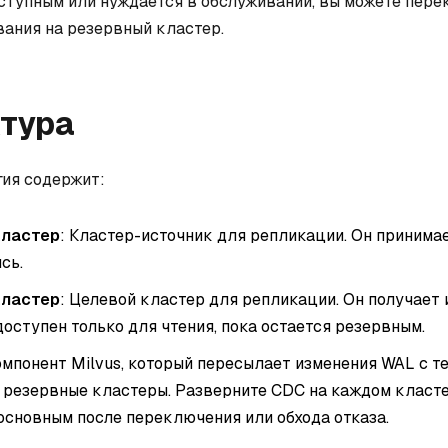
ступным или нуждается в обслуживании, вы можете пер
ания на резервный кластер.
тура
гия содержит:
кластер
: Кластер-источник для репликации. Он принима
сь.
кластер
: Целевой кластер для репликации. Он получает 
доступен только для чтения, пока остается резервным.
Компонент Milvus, который пересылает изменения WAL с т
а резервные кластеры. Разверните CDC на каждом класте
основным после переключения или обхода отказа.