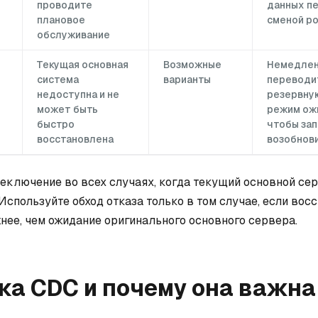
проводите
данных п
плановое
сменой р
обслуживание
Текущая основная
Возможные
Немедле
система
варианты
переводи
недоступна и не
резервную
может быть
режим ож
быстро
чтобы зап
восстановлена
возобнови
еключение во всех случаях, когда текущий основной се
Используйте обход отказа только в том случае, если вос
нее, чем ожидание оригинального основного сервера.
а CDC и почему она важна