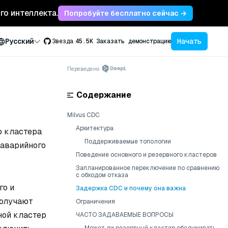
ого интеллекта.
Попробуйте бесплатно сейчас →
Начать
Русский
Звезда
45.5K
Заказать демонстрацию
Переведено
Содержание
Milvus CDC
Архитектура
о кластера
Поддерживаемые топологии
 аварийного
Поведение основного и резервного кластеров
Запланированное переключение по сравнению
с обходом отказа
го и
Задержка CDC и почему она важна
получают
Ограничения
ной кластер
ЧАСТО ЗАДАВАЕМЫЕ ВОПРОСЫ