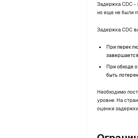
Задержка CDC - 
но еще не были 
Задержка CDC вл
При переклю
завершается
При обходе о
быть потерян
Необходимо пост
уровне. На стра
оценки задержки
Ограни