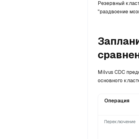
Резервный класт
"раздвоение моз
Заплан
сравнен
Milvus CDC пред
основного класт
Операция
Переключение