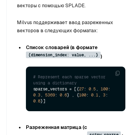
векторы с помощью SPLADE.
Milvus поддерживает ввод разреженных
векторов в следующих форматах:
Список словарей (в формате
{dimension_index: value, ...}
)
# Represent each sparse vector 
using a dictionary
sparse_vectors = [{
27
: 
0.5
, 
100
: 
0.3
, 
5369
: 
0.6
} , {
100
: 
0.1
, 
3
: 
0.8
Разреженная матрица (с
scipy.sparse