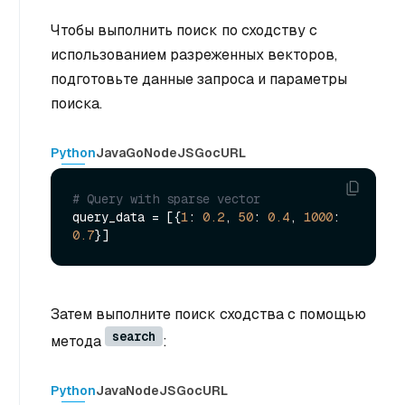
Чтобы выполнить поиск по сходству с
использованием разреженных векторов,
подготовьте данные запроса и параметры
поиска.
Python
Java
Go
NodeJS
Go
cURL
# Query with sparse vector
query_data = [{
1
: 
0.2
, 
50
: 
0.4
, 
1000
: 
0.7
Затем выполните поиск сходства с помощью
search
метода
:
Python
Java
NodeJS
Go
cURL