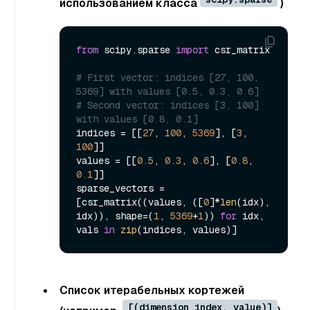
использованием класса
)
from
 scipy.sparse 
import
 csr_matrix

# First vector: indices [27, 100, 
5369] with values [0.5, 0.3, 0.6]
# Second vector: indices [3, 100] 
with values [0.8, 0.1]
indices = [[
27
, 
100
, 
5369
], [
3
, 
100
]]

values = [[
0.5
, 
0.3
, 
0.6
], [
0.8
, 
0.1
]]

sparse_vectors = 
[csr_matrix((values, ([
0
]*
len
(idx), 
idx)), shape=(
1
, 
5369
+
1
)) 
for
 idx, 
vals 
in
zip
Список итерабельных кортежей
[(dimension_index, value)]