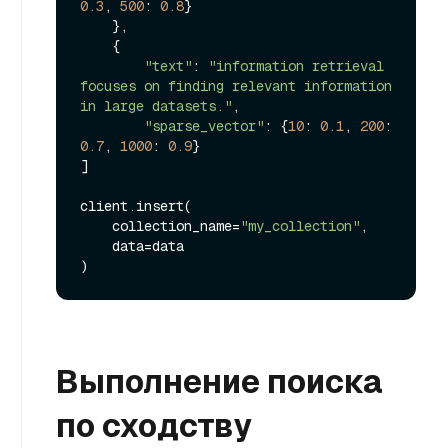
0.3
, 
500
: 
0.8
}

    },

    {

"text"
: 
"information retrieval 
focuses on finding relevant information 
in large datasets."
,

"sparse_vector"
: {
10
: 
0.1
, 
200
: 
0.7
, 
1000
: 
0.9
}

]

client.insert(

    collection_name=
"my_collection"
,

    data=data

Выполнение поиска
по сходству