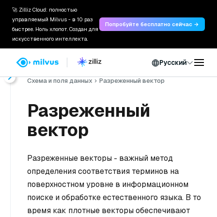
🚀 Zilliz Cloud: полностью
управляемый Milvus - в 10 раз
Попробуйте бесплатно сейчас →
быстрее. Ноль хлопот. Создан для
искусственного интеллекта.
Русский
Главная
Документы
Руководство пользователя
Схема и поля данных
Разреженный вектор
Разреженный
вектор
Разреженные векторы - важный метод
определения соответствия терминов на
поверхностном уровне в информационном
поиске и обработке естественного языка. В то
время как плотные векторы обеспечивают