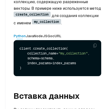
коллекцию, содержащую разреженные
векторы. В примере ниже используется метод
create_collection
для создания коллекции
my_collection
с именем
.
Python
Java
NodeJS
Go
cURL
client.create_collection(

    collection_name=
"my_collection"
,

    schema=schema,

    index_params=index_params

Вставка данных