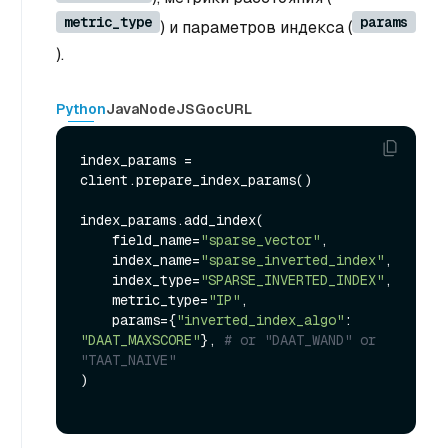
metric_type
params
) и параметров индекса (
).
Python
Java
NodeJS
Go
cURL
index_params = 
client.prepare_index_params()

index_params.add_index(

    field_name=
"sparse_vector"
,

    index_name=
"sparse_inverted_index"
,

    index_type=
"SPARSE_INVERTED_INDEX"
,

    metric_type=
"IP"
,

    params={
"inverted_index_algo"
: 
"DAAT_MAXSCORE"
}, 
# or "DAAT_WAND" or 
"TAAT_NAIVE"
)
