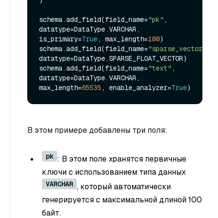
)

schema.add_field(field_name=
"pk"
, 
datatype=DataType.VARCHAR, 
is_primary=
True
, max_length=
100
)

schema.add_field(field_name=
"sparse_vector"
, 
datatype=DataType.SPARSE_FLOAT_VECTOR)

schema.add_field(field_name=
"text"
, 
datatype=DataType.VARCHAR, 
max_length=
65535
, enable_analyzer=
True
В этом примере добавлены три поля:
pk
: В этом поле хранятся первичные
ключи с использованием типа данных
VARCHAR
, который автоматически
генерируется с максимальной длиной 100
байт.