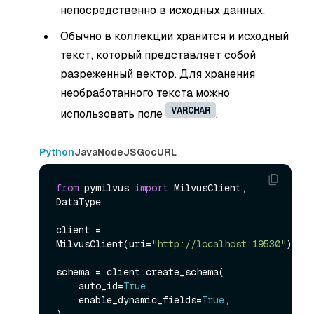
непосредственно в исходных данных.
Обычно в коллекции хранится и исходный
текст, который представляет собой
разреженный вектор. Для хранения
необработанного текста можно
VARCHAR
использовать поле
.
Python
Java
NodeJS
Go
cURL
from
 pymilvus 
import
 MilvusClient, 
DataType

client = 
MilvusClient(uri=
"http://localhost:19530"
)

schema = client.create_schema(

    auto_id=
True
,

    enable_dynamic_fields=
True
,
