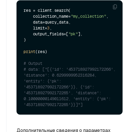
res = client.search(

    collection_name=
"my_collection"
,

    data=query_data,

    limit=
3
,

    output_fields=[
"pk"
],

)

print
(res)

# Output
# data: ["[{'id': '453718927992172266', 
'distance': 0.6299999952316284, 
'entity': {'pk': 
'453718927992172266'}}, {'id': 
'453718927992172265', 'distance': 
0.10000000149011612, 'entity': {'pk': 
'453718927992172265'}}]"]
Дополнительные сведения о параметрах