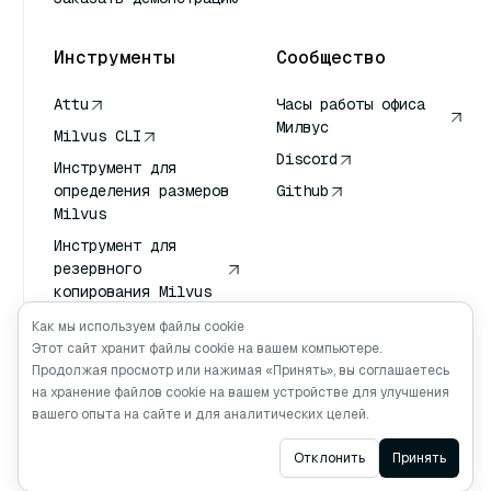
Инструменты
Сообщество
Attu
Часы работы офиса
Милвус
Milvus CLI
Discord
Инструмент для
определения размеров
Github
Milvus
Инструмент для
резервного
копирования Milvus
Сервис передачи
Как мы используем файлы cookie
векторов (VTS)
Этот сайт хранит файлы cookie на вашем компьютере.
Продолжая просмотр или нажимая «Принять», вы соглашаетесь
Глубокий искатель
на хранение файлов cookie на вашем устройстве для улучшения
Клод Контекст
вашего опыта на сайте и для аналитических целей.
Ask AI
Отклонить
Принять