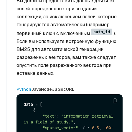
Вы должны предоставить данные для всех
полей, определенных при создании
коллекции, за исключением полей, которые
генерируются автоматически (например,
auto_id
первичный ключ с включенным
).
Если вы используете встроенную функцию
BM25 для автоматической генерации
разреженных векторов, вам также следует
опустить поле разреженного вектора при
вставке данных.
Python
Java
NodeJS
Go
cURL
data = [

    {

"text"
: 
"information retrieval 
is a field of study."
,

"sparse_vector"
: {
1
: 
0.5
, 
100
: 