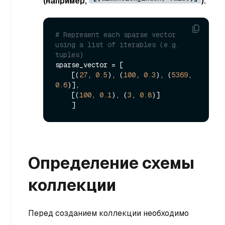
(например,
).
# Represent each sparse vector 
using a list of iterables (e.g. 
tuples)
sparse_vector = [

    [(
27
, 
0.5
), (
100
, 
0.3
), (
5369
, 
0.6
)],

    [(
100
, 
0.1
), (
3
, 
0.8
)]

Определение схемы
коллекции
Перед созданием коллекции необходимо