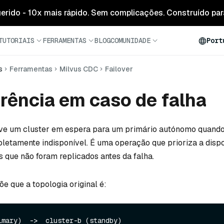
 gerido - 10x mais rápido. Sem complicações. Construído para
TUTORIAIS
FERRAMENTAS
BLOG
COMUNIDADE
Port
s
Ferramentas
Milvus CDC
Failover
rência em caso de falha
ve um cluster em espera para um primário autónomo quando
pletamente indisponível. É uma operação que prioriza a dispo
 que não foram replicados antes da falha.
e que a topologia original é: