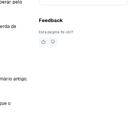
perar pelo
Feedback
perda de
Esta página foi útil?
mário antigo,
que o