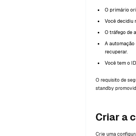
O primário ori
Você decidiu 
O tráfego de 
A automação d
recuperar.
Você tem o ID
O requisito de seg
standby promovido
Criar a 
Crie uma configu