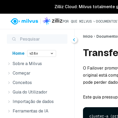
Zilliz Cloud: Milvus totalmente
POR QUE MILVUS
DOCUMENTOS
Início
Documento
Pesquisar
Transfe
Home
v2.6.x
Sobre a Milvus
O Failover promo
Começar
original está com
pode perder dados
Conceitos
Guia do Utilizador
Este guia pressupõ
Importação de dados
Ferramentas de IA