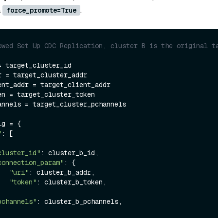
a
.
force_promote=True
owed Set Up CDC Replication, cluster B is the original ta
 target_cluster_id

 = target_cluster_addr

ent_addr = target_client_addr

en = target_cluster_token

annels = target_cluster_pchannels

g = {

"
: [

cluster_id"
: cluster_b_id,

connection_param"
: {

"uri"
: cluster_b_addr,

"token"
: cluster_b_token,

pchannels"
: cluster_b_pchannels,
