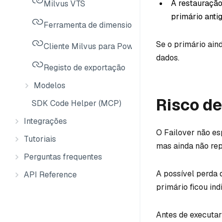
A restauração
Milvus VTS
primário antig
Ferramenta de dimensionamento Milvus
Se o primário ain
Cliente Milvus para PowerShell
dados.
Registo de exportação
Modelos
Risco de
SDK Code Helper (MCP)
Integrações
O Failover não es
Tutoriais
mas ainda não rep
Perguntas frequentes
A possível perda
API Reference
primário ficou ind
Antes de executar