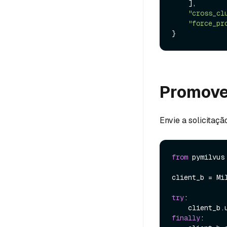
    ],

"cross_cl
"force_pr
Promove
Envie a solicitaçã
from
 pymilvus
client_b = Mi
try
:

finally
:
