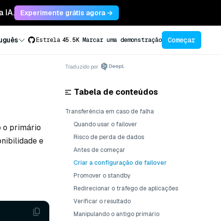
 IA.
Experimente grátis agora →
Começar
uguês
Estrela
45.5K
Marcar uma demonstração
Traduzido por
Tabela de conteúdos
Transferência em caso de falha
Quando usar o failover
 o primário
Risco de perda de dados
nibilidade e
Antes de começar
Criar a configuração de failover
Promover o standby
Redirecionar o tráfego de aplicações
Verificar o resultado
Manipulando o antigo primário