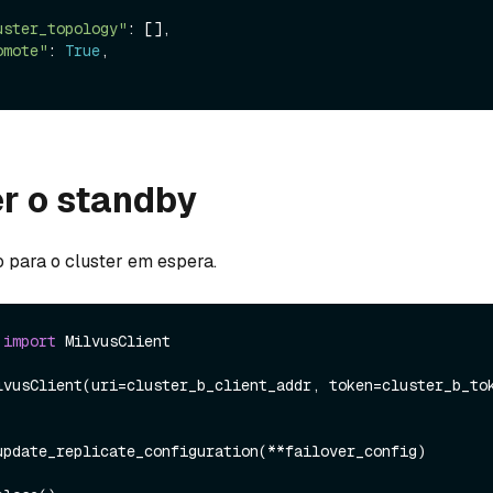
uster_topology"
: [],

omote"
: 
True
,

r o standby
o para o cluster em espera.
 
import
 MilvusClient

lvusClient(uri=cluster_b_client_addr, token=cluster_b_tok