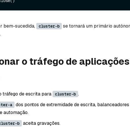
for bem-sucedida,
se tornará um primário autôno
cluster-b
.
onar o tráfego de aplicações
:
o tráfego de escrita para
.
cluster-b
dos pontos de extremidade de escrita, balanceadores 
ster-a
 e automação.
aceita gravações.
cluster-b