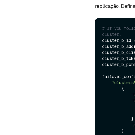
replicação. Defin
# If you foll
cluster.
cluster_b_id =
cluster_b_addr
cluster_b_cli
cluster_b_tok
cluster_b_pch
failover_confi
"clusters
        {

"
"
            },

"
        }
