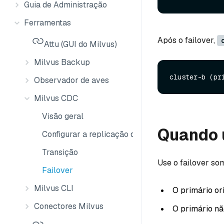
Guia de Administração
Ferramentas
Após o failover,
Attu (GUI do Milvus)
Milvus Backup
Observador de aves
Milvus CDC
Visão geral
Quando u
Configurar a replicação do CDC
Transição
Use o failover so
Failover
Milvus CLI
O primário or
Conectores Milvus
O primário nã