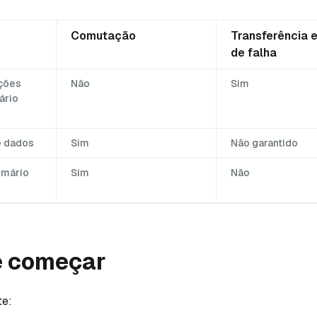
Comutação
Transferência 
de falha
ações
Não
Sim
ário
e dados
Sim
Não garantido
imário
Sim
Não
e começar
te: