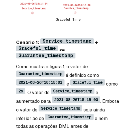
Graceful_Time
.
Service_timestamp
Cenário 1:
+
Graceful_time
>=
Guarantee_timestamp
Como mostra a figura 1, o valor de
Guarantee_timestamp
é definido como
2021-08-26T18:15:01
Graceful_time
, e
como
2s
Service_timestamp
. O valor de
é
2021-08-26T18:15:00
aumentado para
. Embora
Service_timestamp
o valor de
seja ainda
Guarantee_timestamp
inferior ao de
e nem
todas as operações DML antes de