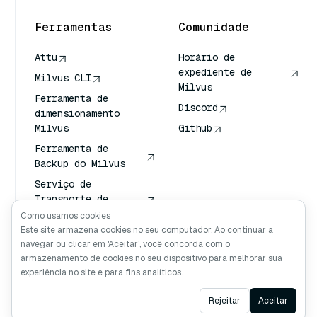
Ferramentas
Comunidade
Attu
Horário de
expediente de
Milvus CLI
Milvus
Ferramenta de
Discord
dimensionamento
Milvus
Github
Ferramenta de
Backup do Milvus
Serviço de
Transporte de
Vetores (VTS)
Como usamos cookies
Este site armazena cookies no seu computador. Ao continuar a
Pesquisador
navegar ou clicar em 'Aceitar', você concorda com o
profundo
armazenamento de cookies no seu dispositivo para melhorar sua
Contexto de Claude
experiência no site e para fins analíticos.
Ask AI
Rejeitar
Aceitar