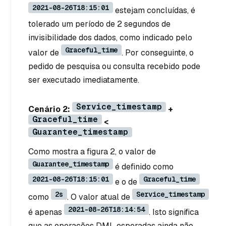
2021-08-26T18:15:01
estejam concluídas, é
tolerado um período de 2 segundos de
invisibilidade dos dados, como indicado pelo
Graceful_time
valor de
. Por conseguinte, o
pedido de pesquisa ou consulta recebido pode
ser executado imediatamente.
Service_timestamp
Cenário 2:
+
Graceful_time
<
Guarantee_timestamp
Como mostra a figura 2, o valor de
Guarantee_timestamp
é definido como
2021-08-26T18:15:01
Graceful_time
e o de
2s
Service_timestamp
como
. O valor atual de
2021-08-26T18:14:54
é apenas
. Isto significa
que as operações DML esperadas ainda não