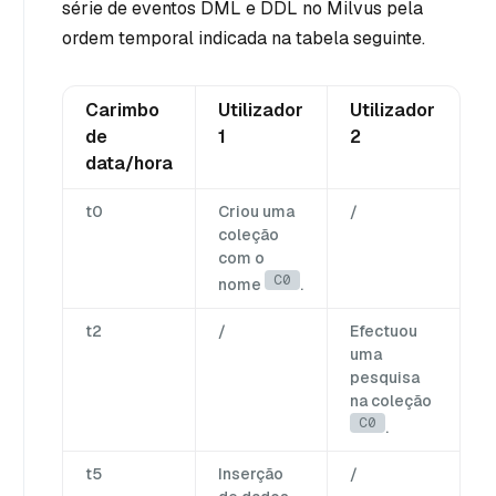
série de eventos DML e DDL no Milvus pela
ordem temporal indicada na tabela seguinte.
Carimbo
Utilizador
Utilizador
de
1
2
data/hora
t0
Criou uma
/
coleção
com o
C0
nome
.
t2
/
Efectuou
uma
pesquisa
na coleção
C0
.
t5
Inserção
/