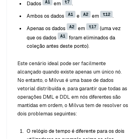
A1
t7
Dados
em
.
A1
A2
t12
Ambos os dados
e
em
.
A2
t17
Apenas os dados
em
(uma vez
A1
que os dados
foram eliminados da
coleção antes deste ponto).
Este cenário ideal pode ser facilmente
alcançado quando existe apenas um único nó.
No entanto, o Milvus é uma base de dados
vetorial distribuída e, para garantir que todas as
operações DML e DDL em nós diferentes são
mantidas em ordem, o Milvus tem de resolver os
dois problemas seguintes:
O relógio de tempo é diferente para os dois