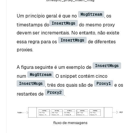
timesync_proxy_insert_msg
MsgStream
Um princípio geral é que no
, os
InsertMsgs
timestamps do
do mesmo proxy
devem ser incrementais. No entanto, não existe
InsertMsgs
essa regra para os
de diferentes
proxies.
InsertMsgs
A figura seguinte é um exemplo de
MsgStream
num
. O snippet contém cinco
InsertMsgs
Proxy1
, três dos quais são de
e os
Proxy2
restantes de
.
fluxo de mensagens