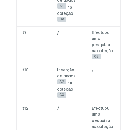
de dados
A1
na
coleção
C0
.
t7
/
Efectuou
uma
pesquisa
na coleção
C0
.
t10
Inserção
/
de dados
A2
na
coleção
C0
.
t12
/
Efectuou
uma
pesquisa
na coleção