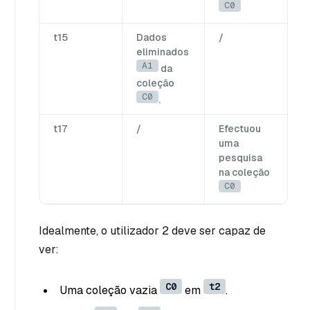
C0
t15
Dados
/
eliminados
A1
da
coleção
C0
.
t17
/
Efectuou
uma
pesquisa
na coleção
C0
Idealmente, o utilizador 2 deve ser capaz de
ver:
C0
t2
Uma coleção vazia
em
.