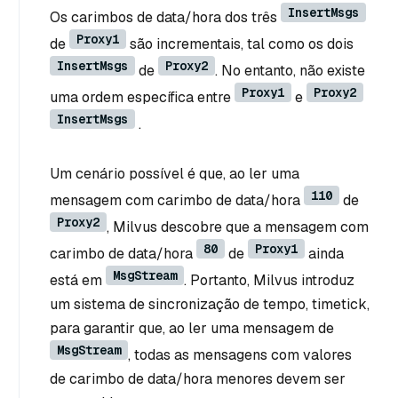
InsertMsgs
Os carimbos de data/hora dos três
Proxy1
de
são incrementais, tal como os dois
InsertMsgs
Proxy2
de
. No entanto, não existe
Proxy1
Proxy2
uma ordem específica entre
e
InsertMsgs
.
Um cenário possível é que, ao ler uma
110
mensagem com carimbo de data/hora
de
Proxy2
, Milvus descobre que a mensagem com
80
Proxy1
carimbo de data/hora
de
ainda
MsgStream
está em
. Portanto, Milvus introduz
um sistema de sincronização de tempo, timetick,
para garantir que, ao ler uma mensagem de
MsgStream
, todas as mensagens com valores
de carimbo de data/hora menores devem ser