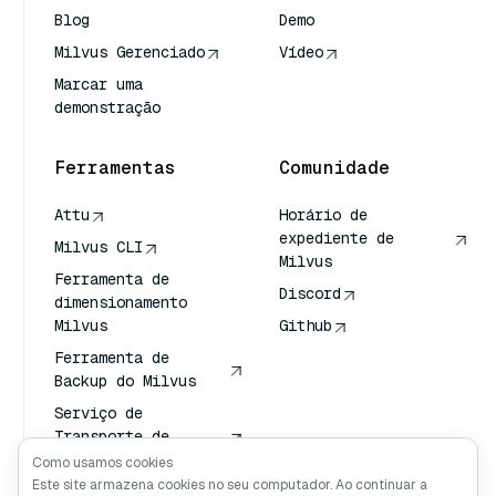
Blog
Demo
Milvus Gerenciado
Vídeo
Marcar uma
demonstração
Ferramentas
Comunidade
Attu
Horário de
expediente de
Milvus CLI
Milvus
Ferramenta de
Discord
dimensionamento
Milvus
Github
Ferramenta de
Backup do Milvus
Serviço de
Transporte de
Vetores (VTS)
Como usamos cookies
Este site armazena cookies no seu computador. Ao continuar a
Pesquisador