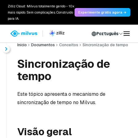
Zilliz Cloud: Milvus totalmente gerido - 10x
mais rápido. Sem complicações. Construído
Experimente grátis agora →
para IA.
Português
Início
Documentos
Conceitos
Sincronização de tempo
Sincronização de
tempo
Este tópico apresenta o mecanismo de
sincronização de tempo no Milvus.
Visão geral