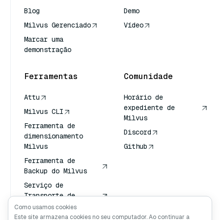
Blog
Demo
Milvus Gerenciado
Vídeo
Marcar uma
demonstração
Ferramentas
Comunidade
Attu
Horário de
expediente de
Milvus CLI
Milvus
Ferramenta de
Discord
dimensionamento
Milvus
Github
Ferramenta de
Backup do Milvus
Serviço de
Transporte de
Vetores (VTS)
Como usamos cookies
Este site armazena cookies no seu computador. Ao continuar a
Pesquisador