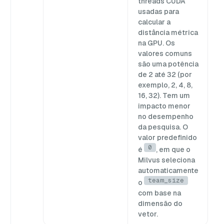
threads CUDA
usadas para
calcular a
distância métrica
na GPU. Os
valores comuns
são uma potência
de 2 até 32 (por
exemplo, 2, 4, 8,
16, 32). Tem um
impacto menor
no desempenho
da pesquisa. O
valor predefinido
0
é
, em que o
Milvus seleciona
automaticamente
team_size
o
com base na
dimensão do
vetor.