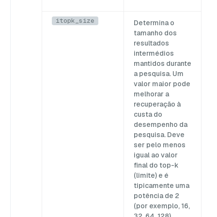
p
itopk_size
Determina o
V
tamanho dos
resultados
intermédios
mantidos durante
a pesquisa. Um
valor maior pode
melhorar a
recuperação à
custa do
desempenho da
pesquisa. Deve
ser pelo menos
igual ao valor
final do top-k
(limite) e é
tipicamente uma
potência de 2
(por exemplo, 16,
32, 64, 128).