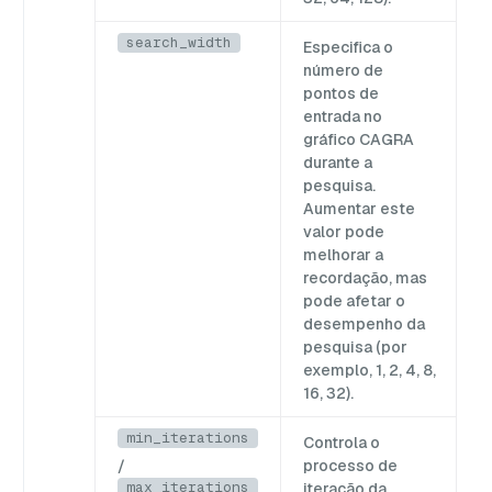
search_width
Especifica o
V
número de
pontos de
entrada no
gráfico CAGRA
durante a
pesquisa.
Aumentar este
valor pode
melhorar a
recordação, mas
pode afetar o
desempenho da
pesquisa (por
exemplo, 1, 2, 4, 8,
16, 32).
min_iterations
Controla o
/
processo de
max_iterations
iteração da