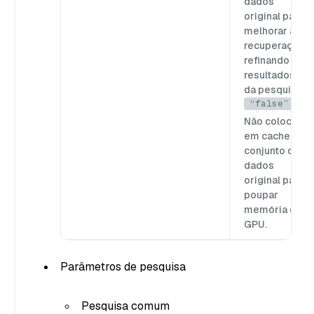
dados
original para
melhorar a
recuperação,
refinando os
resultados
da pesquisa.
“false”
Não coloca
em cache o
conjunto de
dados
original para
poupar
memória da
GPU.
Parâmetros de pesquisa
Pesquisa comum