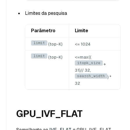
Limites da pesquisa
Parâmetro
Limite
limit
(top-K)
<= 1024
limit
(top-K)
<=max((
itopk_size
+
31)// 32,
search_width
) *
32
GPU_IVF_FLAT
Semelhante ao
IVF_FLAT
, o GPU_IVF_FLAT