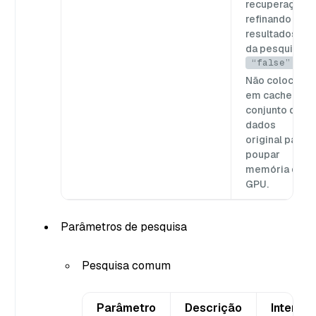
recuperação,
refinando os
resultados
da pesquisa.
“false”
Não coloca
em cache o
conjunto de
dados
original para
poupar
memória da
GPU.
Parâmetros de pesquisa
Pesquisa comum
Parâmetro
Descrição
Interval