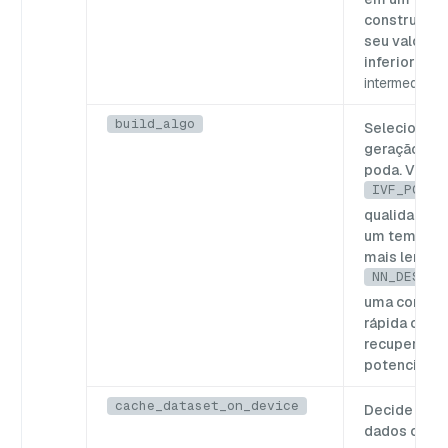
construção 
seu valor t
inferior ao 
intermediate
build_algo
Seleciona o
geração do 
poda. Valore
IVF_PQ
: 
qualidade s
um tempo d
mais lento.
NN_DESCEN
uma constr
rápida com
recuperaçã
potencialmen
cache_dataset_on_device
Decide se o
dados origi