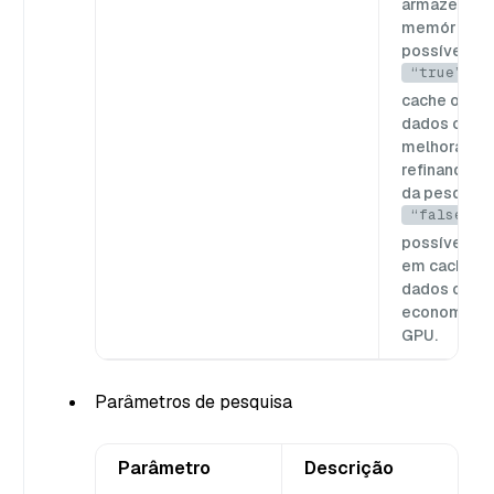
armazenado
memória da 
possíveis:
“true”
: 
cache o con
dados origin
melhorar a 
refinando os
da pesquisa
“false”
V
possíveis: 
em cache o 
dados origin
economizar
GPU.
Parâmetros de pesquisa
Parâmetro
Descrição
V