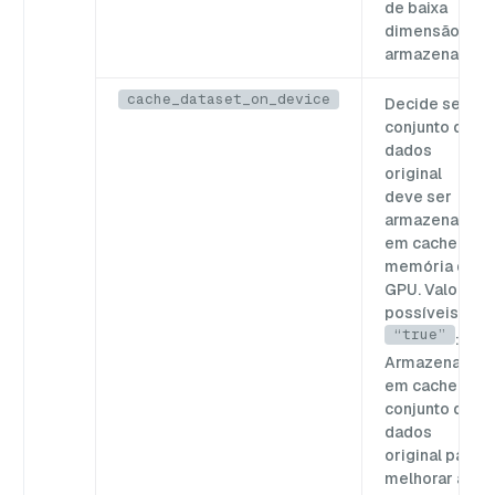
de baixa
dimensão é
armazenado.
cache_dataset_on_device
Decide se o
conjunto de
dados
original
deve ser
armazenado
em cache na
memória da
GPU. Valores
possíveis:
“true”
:
Armazena
em cache o
conjunto de
dados
original para
melhorar a