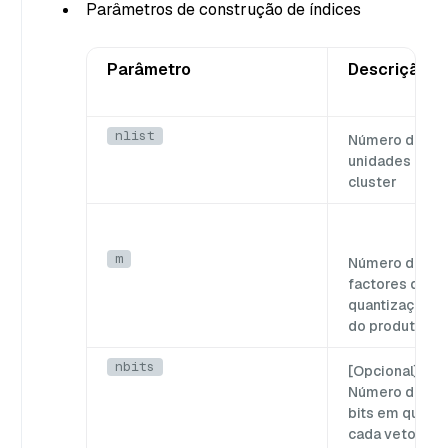
Parâmetros de construção de índices
Parâmetro
Descrição
nlist
Número de
unidades de
cluster
m
Número de
factores de
quantização
do produto,
nbits
[Opcional]
Número de
bits em que
cada vetor