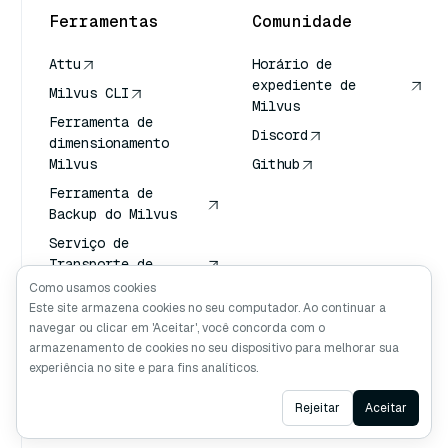
Ferramentas
Comunidade
Attu
Horário de
expediente de
Milvus CLI
Milvus
Ferramenta de
Discord
dimensionamento
Milvus
Github
Ferramenta de
Backup do Milvus
Serviço de
Transporte de
Vetores (VTS)
Como usamos cookies
Este site armazena cookies no seu computador. Ao continuar a
Pesquisador
navegar ou clicar em 'Aceitar', você concorda com o
profundo
armazenamento de cookies no seu dispositivo para melhorar sua
Contexto de Claude
experiência no site e para fins analíticos.
Ask AI
Rejeitar
Aceitar