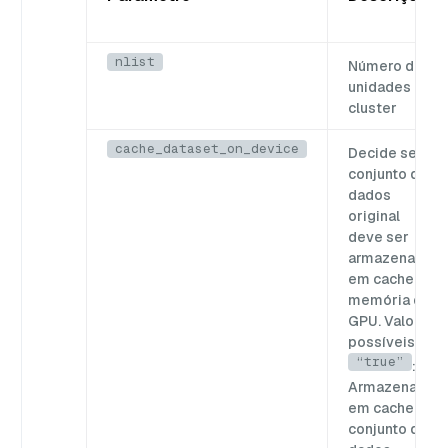
nlist
Número de
unidades de
cluster
cache_dataset_on_device
Decide se o
conjunto de
dados
original
deve ser
armazenado
em cache na
memória da
GPU. Valores
possíveis:
“true”
:
Armazena
em cache o
conjunto de