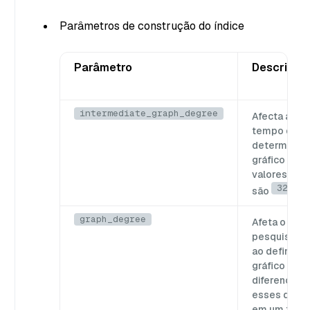
Parâmetros de construção do índice
Parâmetro
Descrição
intermediate_graph_degree
Afecta a re
tempo de co
determinar 
gráfico ante
valores re
32
são
ou
graph_degree
Afeta o de
pesquisa e 
ao definir o
gráfico apó
diferença ma
esses dois g
em um temp