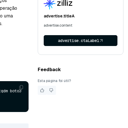
aços
uperação
mo uma
advertise.titleA
s.
advertise.content
advertise.ctaLabel
Feedback
Esta página foi útil?
qdm boto3 