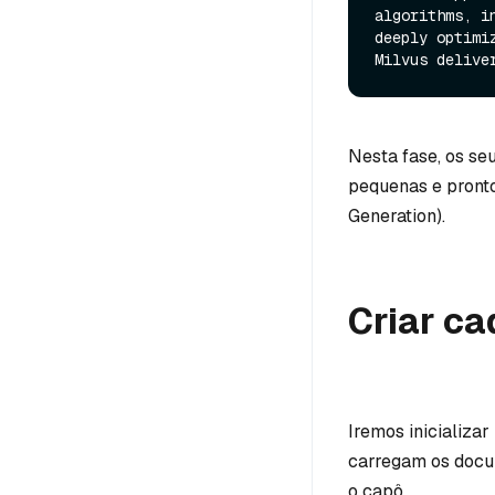
algorithms, i
deeply optimi
Nesta fase, os se
pequenas e pront
Generation).
Criar ca
Iremos inicializ
carregam os docu
o capô.