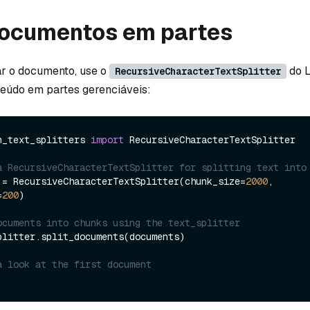
 documentos em partes
ar o documento, use o
do 
RecursiveCharacterTextSplitter
nteúdo em partes gerenciáveis:
n_text_splitters 
import
 RecursiveCharacterTextSplitter

a RecursiveCharacterTextSplitter for splitting text into
 = RecursiveCharacterTextSplitter(chunk_size=
2000
, 
=
200
)

ocuments into chunks using the text_splitter
plitter.split_documents(documents)

a look at the first document