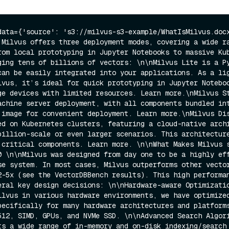
data={'source': 's3://milvus-s3-example/WhatIsMilvus.docx
'Milvus offers three deployment modes, covering a wide ra
rom local prototyping in Jupyter Notebooks to massive Kub
ging tens of billions of vectors: \n\nMilvus Lite is a Py
can be easily integrated into your applications. As a lig
lvus, it’s ideal for quick prototyping in Jupyter Noteboo
ge devices with limited resources. Learn more.\nMilvus St
achine server deployment, with all components bundled int
 image for convenient deployment. Learn more.\nMilvus Dis
ed on Kubernetes clusters, featuring a cloud-native archi
billion-scale or even larger scenarios. This architecture
 critical components. Learn more. \n\nWhat Makes Milvus s
0 \n\nMilvus was designed from day one to be a highly eff
se system. In most cases, Milvus outperforms other vector
2-5x (see the VectorDBBench results). This high performan
eral key design decisions: \n\nHardware-aware Optimizatio
ilvus in various hardware environments, we have optimized
pecifically for many hardware architectures and platforms
512, SIMD, GPUs, and NVMe SSD. \n\nAdvanced Search Algori
ts a wide range of in-memory and on-disk indexing/search 