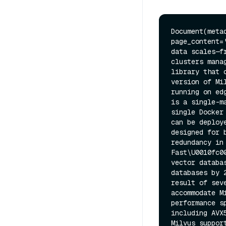
Document(meta
page_content=
data scales—f
clusters mana
library that 
version of Mi
running on ed
is a single-m
single Docker
can be deploy
designed for 
redundancy in
Fast\U0010fc0
vector databa
databases by 
result of sev
accommodate M
performance s
including AVX
Milvus suppor