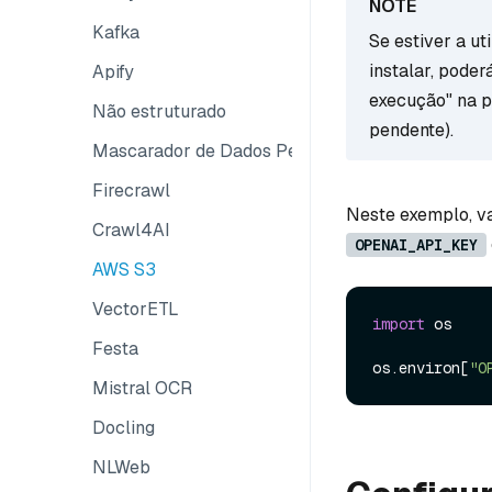
Kafka
Se estiver a u
instalar, poder
Apify
execução" na p
Não estruturado
pendente).
Mascarador de Dados Pessoais Identificáveis
Firecrawl
Neste exemplo, v
Crawl4AI
OPENAI_API_KEY
AWS S3
VectorETL
import
 os

Festa
os.environ[
"O
Mistral OCR
Docling
NLWeb