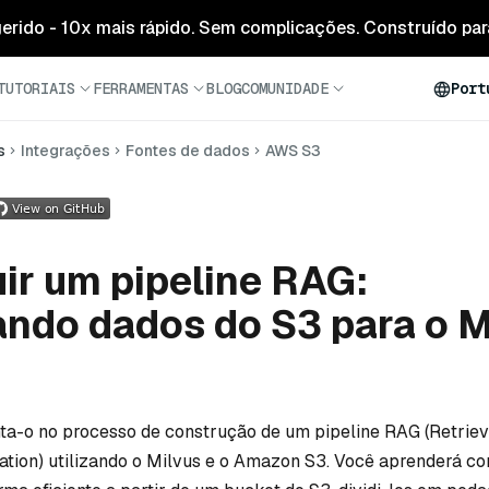
 gerido - 10x mais rápido. Sem complicações. Construído para
TUTORIAIS
FERRAMENTAS
BLOG
COMUNIDADE
Port
s
Integrações
Fontes de dados
AWS S3
ir um pipeline RAG:
ndo dados do S3 para o M
enta-o no processo de construção de um pipeline RAG (Retriev
tion) utilizando o Milvus e o Amazon S3. Você aprenderá c