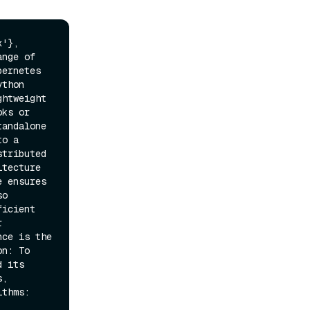
'}, 
nge of 
ernetes 
thon 
htweight 
ks or 
andalone 
o a 
tributed 
tecture 
 ensures 
o 
icient 
 
ce is the 
n: To 
 its 
, 
thms: 