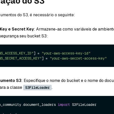
ração do S3
umentos do S3, é necessário o seguinte:
Key e Secret Key
: Armazene-as como variáveis de ambient
segurança seu bucket S3:
WS_ACCESS_KEY_ID"
] = 
"your-aws-access-key-id"
WS_SECRET_ACCESS_KEY"
] = 
"your-aws-secret-access-key"
cumento S3
: Especifique o nome do bucket e o nome do do
ara a classe
.
S3FileLoader
n_community.document_loaders 
import
 S3FileLoader
