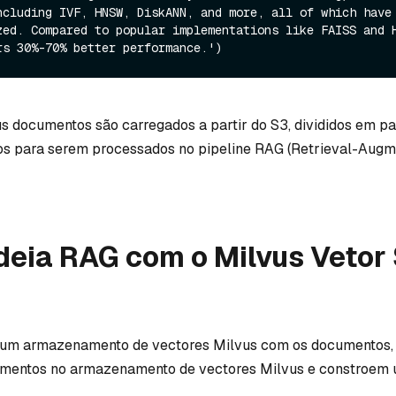
ncluding IVF, HNSW, DiskANN, and more, all of which have 
zed. Compared to popular implementations like FAISS and H
us documentos são carregados a partir do S3, divididos em p
os para serem processados no pipeline RAG (Retrieval-Aug
deia RAG com o Milvus Vetor
ar um armazenamento de vectores Milvus com os documentos,
mentos no armazenamento de vectores Milvus e constroem 