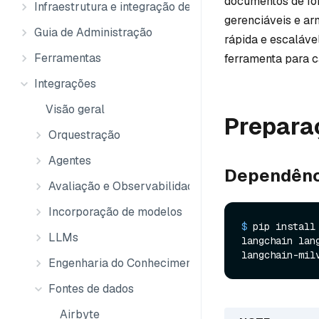
documentos de for
Infraestrutura e integração de dados
gerenciáveis e a
Guia de Administração
rápida e escaláve
Ferramentas
ferramenta para c
Integrações
Visão geral
Prepara
Orquestração
Agentes
Dependênc
Avaliação e Observabilidade
Incorporação de modelos
$ 
pip install
LLMs
langchain lan
langchain-mil
Engenharia do Conhecimento
Fontes de dados
Airbyte