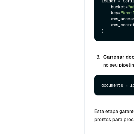
loader = S3Fil
    bucket=
"m
    key=
"What
    aws_ac
    aws_se
Carregar do
no seu pipelin
Esta etapa garan
prontos para pro