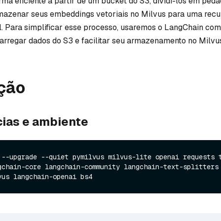
ma eficiente a partir de um bucket do S3, dividi-los em ped
rmazenar seus embeddings vetoriais no Milvus para uma rec
l. Para simplificar esse processo, usaremos o LangChain co
arregar dados do S3 e facilitar seu armazenamento no Milvu
ção
ias e ambiente
 --upgrade --quiet pymilvus milvus-lite openai requests t
gchain-core langchain-community langchain-text-splitters 
vus langchain-openai bs4