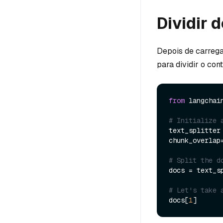
Dividir
Depois de carreg
para dividir o co
from
 langchai
# Initialize 
text_splitter
chunk_overlap
# Split the d
docs = text_s
# Let's take 
docs[
1