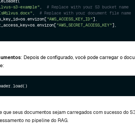
eLoader(

ilvus-s3-example"
,  
# Replace with your S3 bucket name
IsMilvus.docx"
,  
# Replace with your document file name
cess_key_id=os.environ[
"AWS_ACCESS_KEY_ID"
],

cret_access_key=os.environ[
"AWS_SECRET_ACCESS_KEY"
],

cumentos
: Depois de configurado, você pode carregar o doc
e:
te que seus documentos sejam carregados com sucesso do S3
cessamento no pipeline do RAG.