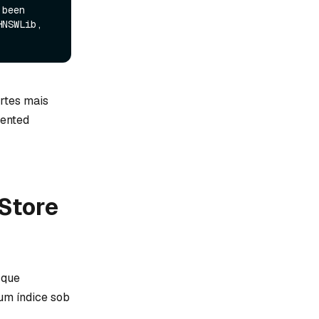
been 
NSWLib, 
artes mais
mented
 Store
 que
um índice sob