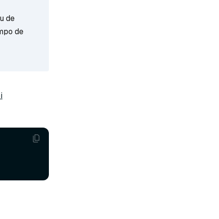
ou de
mpo de
i