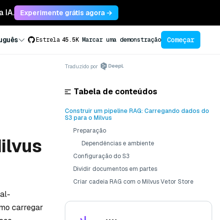
 IA.
Experimente grátis agora →
Começar
uguês
Estrela
45.5K
Marcar uma demonstração
Traduzido por
Tabela de conteúdos
Construir um pipeline RAG: Carregando dados do
S3 para o Milvus
Preparação
ilvus
Dependências e ambiente
Configuração do S3
Dividir documentos em partes
Criar cadeia RAG com o Milvus Vetor Store
al-
omo carregar