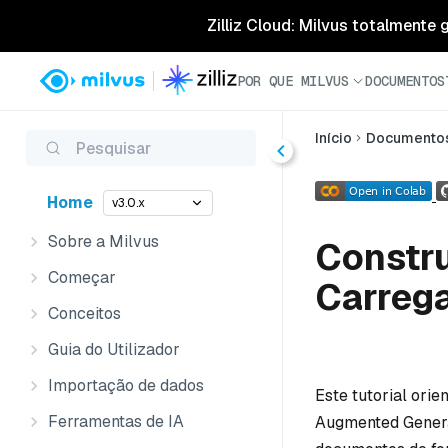
Zilliz Cloud: Milvus totalmente
POR QUE MILVUS
DOCUMENTOS
Início
Documento
Pesquisar
Home
v3.0.x
Sobre a Milvus
Constru
Começar
Carrega
Conceitos
Guia do Utilizador
Importação de dados
Este tutorial ori
Ferramentas de IA
Augmented Genera