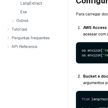
Configu
LangExtract
Exa
Para carregar doc
Outros
AWS Access 
Tutoriais
acessar com 
Perguntas frequentes
API Reference
os.environ[
"A
os.environ[
"A
Bucket e do
argumentos p
from
 langchai