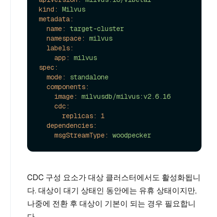
kind:
Milvus
metadata:
name:
target-cluster
namespace:
milvus
labels:
app:
milvus
spec:
mode:
standalone
components:
image:
milvusdb/milvus:v2.6.16
cdc:
replicas:
1
dependencies:
msgStreamType:
woodpecker
CDC 구성 요소가 대상 클러스터에서도 활성화됩니
다. 대상이 대기 상태인 동안에는 유휴 상태이지만,
나중에 전환 후 대상이 기본이 되는 경우 필요합니
다.