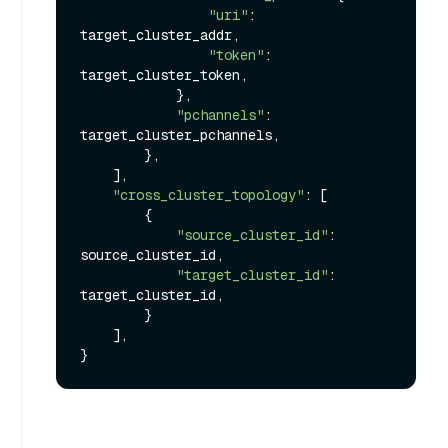
"uri"
: 
target_cluster_addr,

"token"
: 
target_cluster_token,

            },

"pchannels"
: 
target_cluster_pchannels,

        },

    ],

"cross_cluster_topology"
: [

        {

"source_cluster_id"
: 
source_cluster_id,

"target_cluster_id"
: 
target_cluster_id,

        }

    ],
