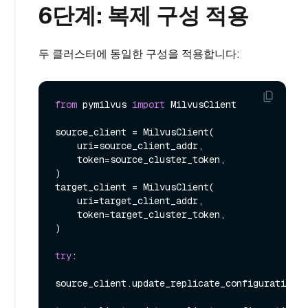
6단계: 복제 구성 적용
두 클러스터에 동일한 구성을 적용합니다:
from
 pymilvus 
import
 MilvusClient

source_client = MilvusClient(

    uri=source_client_addr,

    token=source_cluster_token,

)

target_client = MilvusClient(

    uri=target_client_addr,

    token=target_cluster_token,

)

try
:

source_client.update_replicate_configuration(*