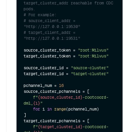
target_cluster_addr reachable from CDC 
pods.
# For example:
# source_client_addr = 
"http://127.0.0.1:19530"
# target_client_addr = 
"http://127.0.0.1:19531"
source_cluster_token = 
"root:Milvus"
target_cluster_token = 
"root:Milvus"
source_cluster_id = 
"source-cluster"
target_cluster_id = 
"target-cluster"
pchannel_num = 
16
source_cluster_pchannels = [

f"
{source_cluster_id}
-rootcoord-
dml_
{i}
"
for
 i 
in
range
(pchannel_num)

]

target_cluster_pchannels = [

f"
{target_cluster_id}
-rootcoord-