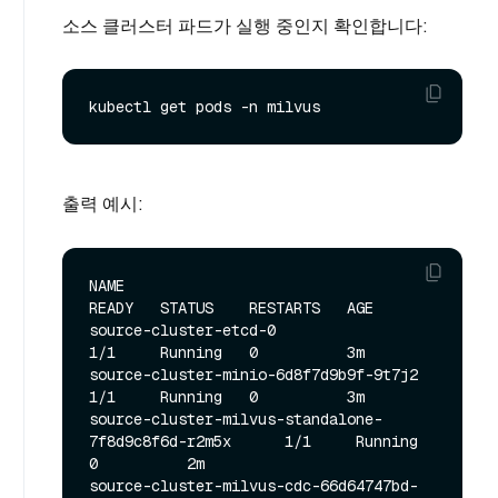
소스 클러스터 파드가 실행 중인지 확인합니다:
출력 예시:
NAME                                                   
READY   STATUS    RESTARTS   AGE

source-cluster-etcd-0                                  
1/1     Running   0          3m

source-cluster-minio-6d8f7d9b9f-9t7j2                  
1/1     Running   0          3m

source-cluster-milvus-standalone-
7f8d9c8f6d-r2m5x      1/1     Running   
0          2m

source-cluster-milvus-cdc-66d64747bd-