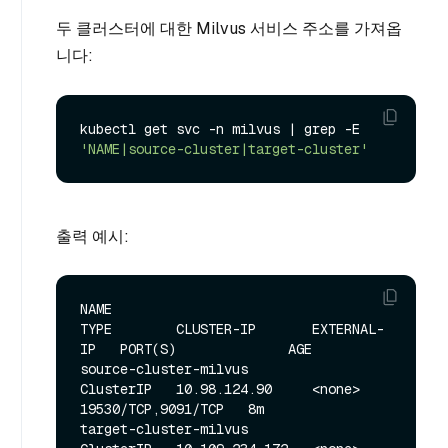
두 클러스터에 대한 Milvus 서비스 주소를 가져옵
니다:
kubectl get svc -n milvus | grep -E 
'NAME|source-cluster|target-cluster'
출력 예시:
NAME                                  
TYPE        CLUSTER-IP       EXTERNAL-
IP   PORT(S)              AGE

source-cluster-milvus                 
ClusterIP   10.98.124.90     <none>        
19530/TCP,9091/TCP   8m

target-cluster-milvus                 