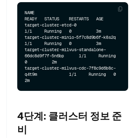
NAME                                                   
READY   STATUS    RESTARTS   AGE

target-cluster-etcd-0                                  
1/1     Running   0          3m

target-cluster-minio-5f7c8d9b6f-k8s2q                  
1/1     Running   0          3m

target-cluster-milvus-standalone-
66dc8d9f7f-5n6bp      1/1     Running   
0          2m

target-cluster-milvus-cdc-7f8c9d6b8c-
q4t9m             1/1     Running   0          
4단계: 클러스터 정보 준
비