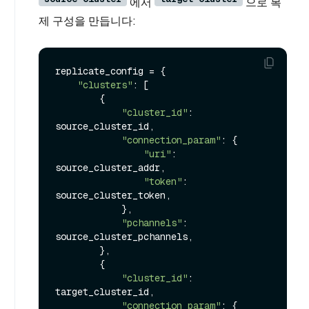
에서
으로 복
제 구성을 만듭니다:
replicate_config = {

"clusters"
: [

        {

"cluster_id"
: 
source_cluster_id,

"connection_param"
: {

"uri"
: 
source_cluster_addr,

"token"
: 
source_cluster_token,

            },

"pchannels"
: 
source_cluster_pchannels,

        },

        {

"cluster_id"
: 
target_cluster_id,

"connection_param"
: {
