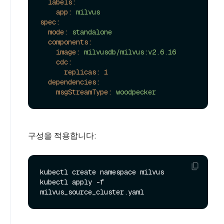
labels:
app:
milvus
spec:
mode:
standalone
components:
image:
milvusdb/milvus:v2.6.16
cdc:
replicas:
1
dependencies:
msgStreamType:
woodpecker
구성을 적용합니다:
kubectl create namespace milvus

kubectl apply -f 