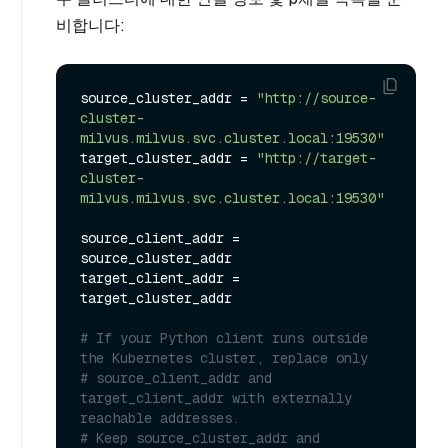
비합니다:
source_cluster_addr = 
"http://source-
cluster-
milvus.milvus.svc.cluster.local:19530"
target_cluster_addr = 
"http://target-
cluster-
milvus.milvus.svc.cluster.local:19530"
source_client_addr = 
source_cluster_addr

target_client_addr = 
target_cluster_addr

# If your Python client runs outside 
the Kubernetes cluster, replace only
# source_client_addr and 
target_client_addr with externally 
reachable addresses.
# Keep source_cluster_addr and 