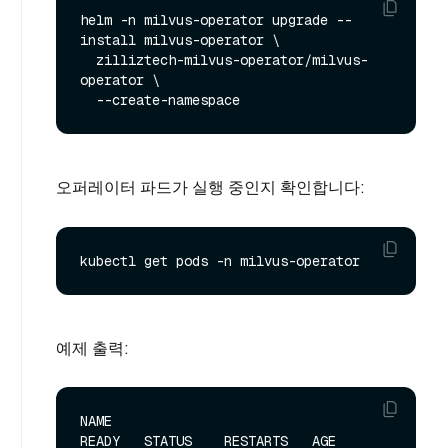
helm -n milvus-operator upgrade --
install milvus-operator \

  zilliztech-milvus-operator/milvus-
operator \

오퍼레이터 파드가 실행 중인지 확인합니다:
예제 출력:
NAME                               
READY   STATUS    RESTARTS   AGE
