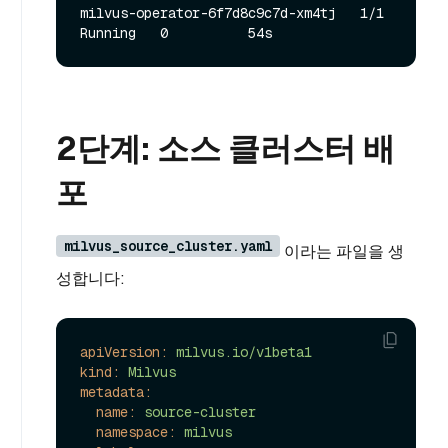
milvus-operator-6f7d8c9c7d-xm4tj   1/1     
2단계: 소스 클러스터 배
포
milvus_source_cluster.yaml
이라는 파일을 생
성합니다:
apiVersion:
milvus.io/v1beta1
kind:
Milvus
metadata:
name:
source-cluster
namespace:
milvus