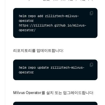
helm repo add zilliztech-milvus-
operator 
https://zilliztech.github.io/milvus-
리포지토리를 업데이트합니다:
helm repo update zilliztech-milvus-
Milvus Operator를 설치 또는 업그레이드합니다: