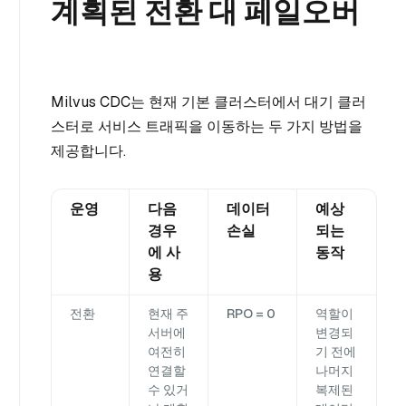
계획된 전환 대 페일오버
Milvus CDC는 현재 기본 클러스터에서 대기 클러
스터로 서비스 트래픽을 이동하는 두 가지 방법을
제공합니다.
운영
다음
데이터
예상
경우
손실
되는
에 사
동작
용
전환
현재 주
RPO = 0
역할이
서버에
변경되
여전히
기 전에
연결할
나머지
수 있거
복제된