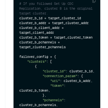
# If you followed Set Up CDC 
Replication, cluster B is the original 
target cluster.
cluster_b_id = target_cluster_id

cluster_b_addr = target_cluster_addr

cluster_b_client_addr = 
target_client_addr

cluster_b_token = target_cluster_token

cluster_b_pchannels = 
target_cluster_pchannels

failover_config = {

"clusters"
: [

        {

"cluster_id"
: cluster_b_id,

"connection_param"
: {

"uri"
: cluster_b_addr,

"token"
: 
cluster_b_token,

            },

"pchannels"
: 
cluster_b_pchannels,
