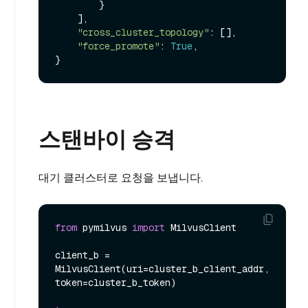
        }

    ],

"cross_cluster_topology"
: [],

"force_promote"
: 
True
,

스탠바이 승격
대기 클러스터로 요청을 보냅니다.
from
 pymilvus 
import
 MilvusClient

client_b = 
MilvusClient(uri=cluster_b_client_addr, 
token=cluster_b_token)
