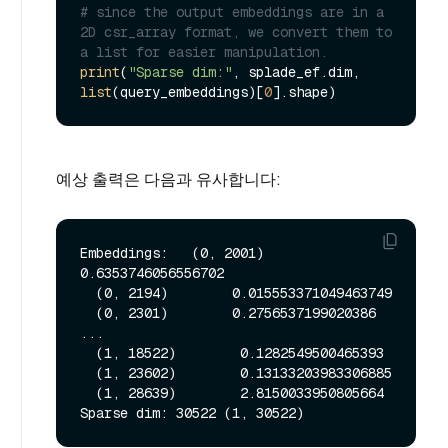
# since the output embeddings are in a 
2D csr_array format, we convert them to 
a list for easier manipulation.
print
(
"Sparse dim:"
, splade_ef.dim, 
list
(query_embeddings)[
0
예상 출력은 다음과 유사합니다:
Embeddings:   (0, 2001)        
0.6353746056556702

  (0, 2194)        0.015553371049463749

  (0, 2301)        0.2756537199020386

...

  (1, 18522)        0.1282549500465393

  (1, 23602)        0.13133203983306885

  (1, 28639)        2.8150033950805664
