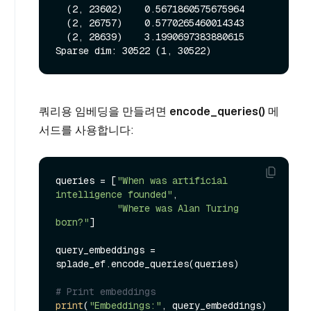
  (2, 23602)    0.5671860575675964

  (2, 26757)    0.5770265460014343

  (2, 28639)    3.1990697383880615

쿼리용 임베딩을 만들려면
encode_queries()
메
서드를 사용합니다:
queries = [
"When was artificial 
intelligence founded"
, 

"Where was Alan Turing 
born?"
]

query_embeddings = 
splade_ef.encode_queries(queries)

# Print embeddings
print
(
"Embeddings:"