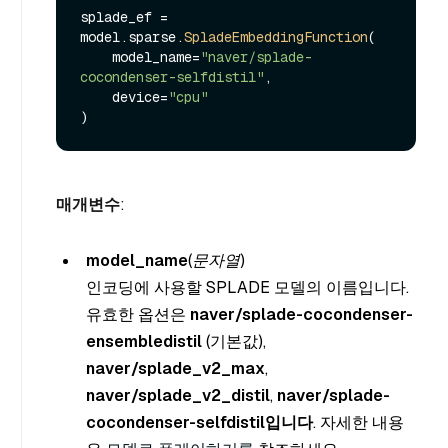
splade_ef = 
model.
sparse
.
SpladeEmbeddingFunction
(

    model_name=
"naver/splade-
cocondenser-selfdistil"
, 

    device=
"cpu"
매개변수
:
model_name
(문자열
)
인코딩에 사용할 SPLADE 모델의 이름입니다.
유효한 옵션은
naver/splade-cocondenser-
ensembledistil
(기본값),
naver/splade_v2_max
,
naver/splade_v2_distil
,
naver/splade-
cocondenser-selfdistil입니다
. 자세한 내용