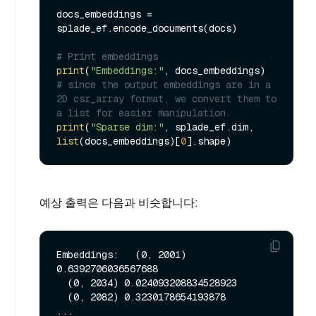
docs_embeddings = 
splade_ef.encode_documents(docs)

# Print embeddings
print
(
"Embeddings:"
# since the output embeddings are in a 
2D csr_array format, we convert them to 
a list for easier manipulation.
print
(
"Sparse dim:"
, splade_ef.dim, 
list
(docs_embeddings)[
0
예상 출력은 다음과 비슷합니다:
Embeddings:   (0, 2001) 
0.6392706036567688

  (0, 2034) 0.024093208834528923

  (0, 2082) 0.3230178654193878

...
