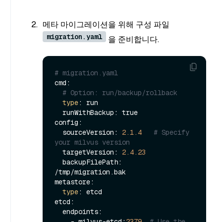
메타 마이그레이션을 위해 구성 파일
migration.yaml
을 준비합니다.
# migration.yaml
cmd:

# Option: run/backup/rollback
type
: run

  runWithBackup: true

config:

  sourceVersion: 
2.1
.4
# Specify 
your milvus version
  targetVersion: 
2.4
.23
  backupFilePath: 
/tmp/migration.bak

metastore:

type
: etcd

etcd:

  endpoints:

    - milvus-etcd:
2379
# Use the 