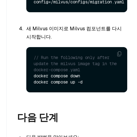
새 Milvus 이미지로 Milvus 컴포넌트를 다시
시작합니다.
// Run the following only after 
update the milvus image tag in the 
docker-compose.yaml
docker compose down

다음 단계