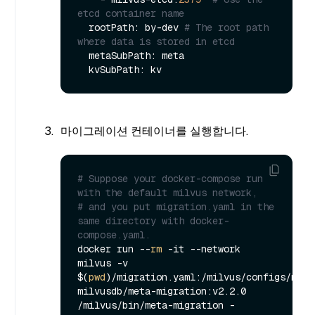
etcd container name
  rootPath: by-dev 
# The root path 
where data is stored in etcd
  metaSubPath: meta

마이그레이션 컨테이너를 실행합니다.
# Suppose your docker-compose run 
with the default milvus network,
# and you put migration.yaml in the 
same directory with docker-
compose.yaml.
docker run --
rm
 -it --network 
milvus -v 
$(
pwd
)/migration.yaml:/milvus/configs/migra
milvusdb/meta-migration:v2.2.0 
/milvus/bin/meta-migration -