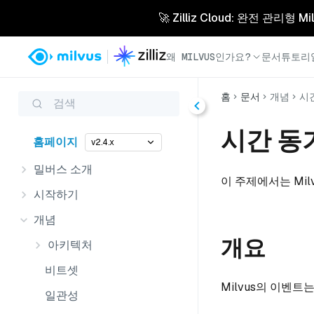
🚀 Zilliz Cloud: 완전 관
왜 MILVUS인가요?
문서
튜토리
홈
문서
개념
시
검색
시간 동
홈페이지
v2.4.x
밀버스 소개
이 주제에서는 Mi
시작하기
개념
개요
아키텍처
비트셋
Milvus의 이벤
일관성