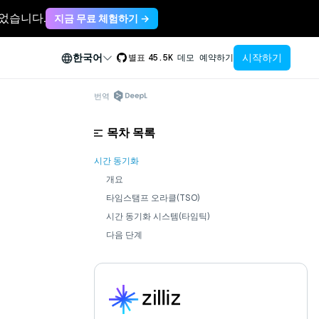
축되었습니다.
지금 무료 체험하기 →
시작하기
한국어
별표
45.5K
데모 예약하기
번역
목차 목록
시간 동기화
개요
타임스탬프 오라클(TSO)
시간 동기화 시스템(타임틱)
다음 단계