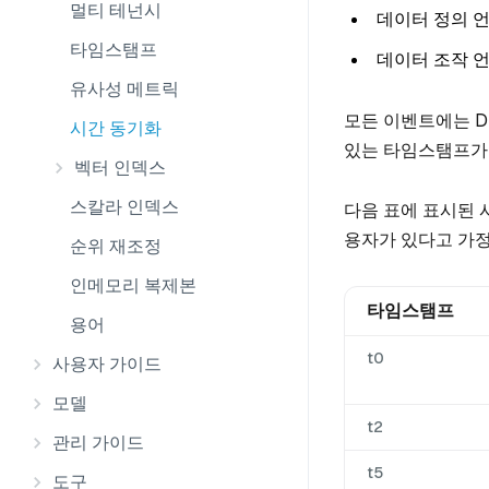
멀티 테넌시
데이터 정의 언
타임스탬프
데이터 조작 언어
유사성 메트릭
모든 이벤트에는 D
시간 동기화
있는 타임스탬프가
벡터 인덱스
스칼라 인덱스
다음 표에 표시된 시
용자가 있다고 가정
순위 재조정
인메모리 복제본
타임스탬프
용어
t0
사용자 가이드
모델
t2
관리 가이드
t5
도구