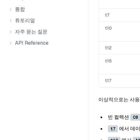
통합
t7
튜토리얼
t10
자주 묻는 질문
API Reference
t12
t15
t17
이상적으로는 사용자
빈 컬렉션
C0
에서 데
t7