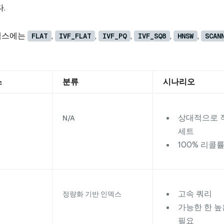
.
덱스에는
,
,
,
,
,
FLAT
IVF_FLAT
IVF_PQ
IVF_SQ8
HNSW
SCAN
스
분류
시나리오
상대적으로 
N/A
세트
100% 리콜
고속 쿼리
정량화 기반 인덱스
가능한 한 높
필요