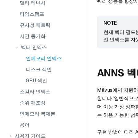
쿼리 성능을 향상시
멀티 테넌시
타임스탬프
유사성 메트릭
현재 벡터 필드
시간 동기화
전 인덱스를 자
벡터 인덱스
인메모리 인덱스
디스크 색인
ANNS 
GPU 색인
Milvus에서 지
스칼라 인덱스
합니다. 일반적으로
순위 재조정
더 이상 가장 정확
인메모리 복제본
는 허용 가능한 범
용어
구현 방법에 따라 
사용자 가이드