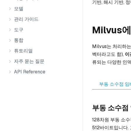
기반, 해시 기반, 
모델
관리 가이드
Milvu
도구
통합
Milvus는 처리하
튜토리얼
벡터라고도 함),
이
자주 묻는 질문
류되는 다양한 인덱
API Reference
부동 소수점 임
부동 소수점
128차원 부동 소수
512바이트입니다.