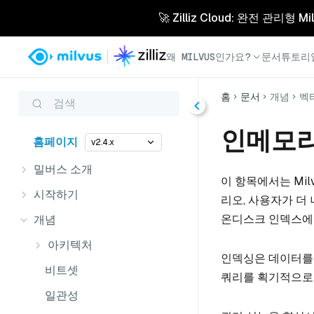
🚀 Zilliz Cloud: 완전 관
왜 MILVUS인가요?
문서
튜토리
홈
문서
개념
벡
검색
인메모리
홈페이지
v2.4.x
밀버스 소개
이 항목에서는 Mi
시작하기
리오, 사용자가 더
온디스크 인덱스에
개념
아키텍처
인덱싱은 데이터를
비트셋
쿼리를 획기적으로 
일관성