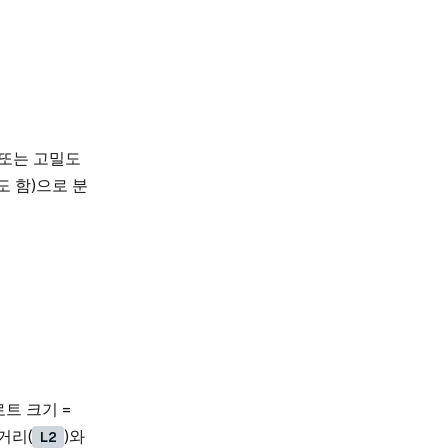
 또는 고밀도
 함)으로 분
트 크기 =
거리(
)와
L2