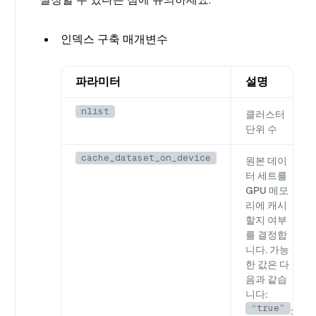
인덱스 구축 매개변수
파라미터
설명
nlist
클러스터
단위 수
cache_dataset_on_device
원본 데이
터 세트를
GPU 메모
리에 캐시
할지 여부
를 결정합
니다. 가능
한 값은 다
음과 같습
니다:
“true”
: