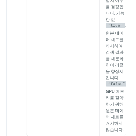
할지 여부
를 결정합
니다. 가능
한 값
“true”
:
원본 데이
터 세트를
캐시하여
검색 결과
를 세분화
하여 리콜
을 향상시
킵니다.
“false”
GPU 메모
리를 절약
하기 위해
원본 데이
터 세트를
캐시하지
않습니다.