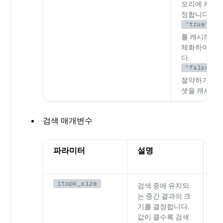
모리에 캐시할
정합니다. 가
“true”
:
를 캐시하여 
체화하여 리
다.
“false”
G
절약하기 위해
셋을 캐시하지
검색 매개변수
파라미터
설명
기
값
itopk_size
검색 중에 유지되
Em
는 중간 결과의 크
기를 결정합니다.
값이 클수록 검색