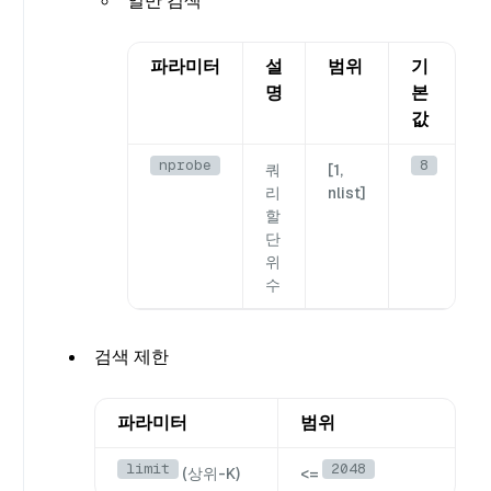
일반 검색
파라미터
설
범위
기
명
본
값
nprobe
8
쿼
[1,
리
nlist]
할
단
위
수
검색 제한
파라미터
범위
limit
2048
(상위-K)
<=