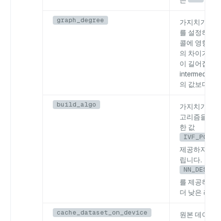
은
또는
graph_degree
가지치기 후 
를 설정하여 
콜에 영향을 줍
의 차이가 클
이 길어집니다
intermediate
의
값보다 작아
build_algo
가지치기 전 
고리즘을 선택
한 값
IVF_PQ
: 
제공하지만 빌
립니다.
NN_DESCEN
를 제공하지
더 낮은 리콜
cache_dataset_on_device
원본 데이터 세