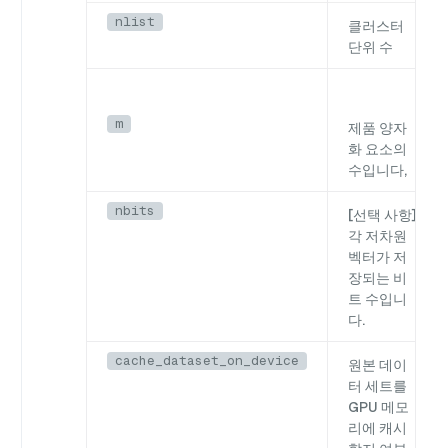
nlist
클러스터
단위 수
m
제품 양자
화 요소의
수입니다,
nbits
[선택 사항]
각 저차원
벡터가 저
장되는 비
트 수입니
다.
cache_dataset_on_device
원본 데이
터 세트를
GPU 메모
리에 캐시