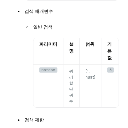
검색 매개변수
일반 검색
파라미터
설
범위
기
명
본
값
nprobe
8
쿼
[1,
리
nlist]
할
단
위
수
검색 제한